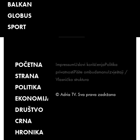
BALKAN
GLOBUS
SPORT
POČETNA
Impressum
Uslovi korišćenja
Politika
privatnosti
Pišite ombudsmanu
Izvještaji /
STRANA
Vlasnička struktura
POLITIKA
© Adria TV. Sva prava zadržana
EKONOMIJA
DRUŠTVO
CRNA
HRONIKA