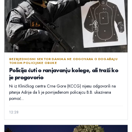
BEZBJEDNOSNI SEKTOR DANIMA NE ODGOVARA O DOGAĐAJU
TOKOM POLICIJSKE OBUKE
Policija ćuti o ranjavanju kolege, ali traži ko
je progovorio
Ni iz Kliničkog centra Crne Gore (KCCG) nijesu odgovorili na
pitanja Adrije da li je povrijeđenom policajcu B.B. ukazivana
pomoć...
12:28