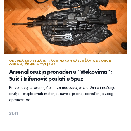
ODLUKA SUDIJE ZA ISTRAGU NAKON SASLUŠANJA DVOJICE
OSUMNJIČENIH NOVLJANA
Arsenal oružja pronađen u “štekovima”:
Suić i Trifunović poslati u Spuž
Pritvor dvojici osumnjičenih za nedozvoljeno držanje i nošenje
oružja i eksplozivnih materija, navela je ona, određen je zbog
opasnosti od...
21:41