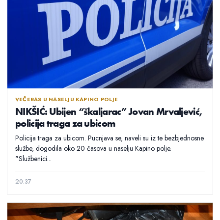
VEČERAS U NASELJU KAPINO POLJE
NIKŠIĆ: Ubijen “škaljarac” Jovan Mrvaljević,
policija traga za ubicom
Policija traga za ubicom. Pucnjava se, naveli su iz te bezbjednosne
službe, dogodila oko 20 časova u naselju Kapino polje.
"Službenici...
20:37