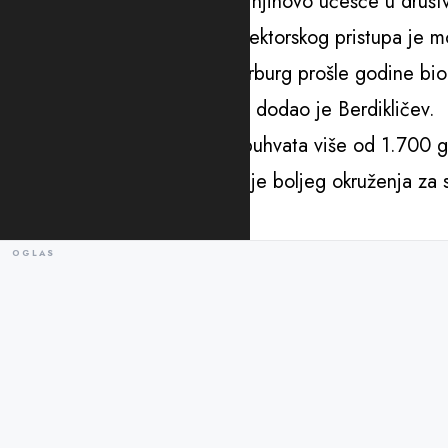
javna mjesta, koriste prevoz i njihovo učešće u društ
“Dobar primjer takvog međusektorskog pristupa je mo
napomenem da je Sankt Peterburg prošle godine bio p
prilagođenoj starijim ljudima”, dodao je Berdikličev.
On je naveo da ova mreža obuhvata više od 1.700 gr
ujedinjuje jedan cilj – stvaranje boljeg okruženja za s