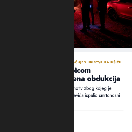
NASTAVLJENA ISTRAGA NAKON SINOĆNJEG UBISTVA U NIKŠIĆU
Policija traga za ubicom
Mrvaljevića, naložena obdukcija
Ni nakon 18 sati nije utvrđen ni motiv zbog kojeg je
ubica, navodno, u potiljak Mrvaljevića ispalio smrtonosni
metak –...
14:44