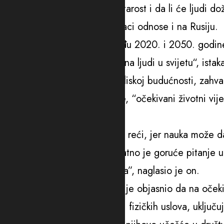
medicina može da pobijedi starost i da li će ljudi do
On je dodao da se svi ti podaci odnose i na Rusiju.
“Mogu da kažem da se između 2020. i 2050. godine oč
utrostručiti i dostići 426 miliona ljudi u svijetu“, istak
Prema njegovim riječima, u bliskoj budućnosti, zahva
biotehnologije i farmakologije, “očekivani životni vi
ljudskog tijela”.
“Koje su to granice? Teško je reći, jer nauka može 
ljudi su već premašili. Vjerovatno je goruće pitanje
vijeka poboljšati kvalitet života”, naglasio je on.
Šef kancelarije SZO u Moskvi je objasnio da na očekiv
stvaranje povoljnih socijalnih i fizičkih uslova, uklju