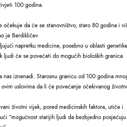
živjeti 100 godina.
ekuje da će se stanovništvo, staro 80 ​​godina i vi
ao je Berdikličev.
ljujući napretku medicine, posebno u oblasti genetike
jek ljudi će se povećati do mogućih bioloških granica
da nas iznenadi. Starosnu granicu od 100 godina mno
 u ovim uslovima da li će povećanje očekivanog život
ani životni vijek, pored medicinskih faktora, utiče i
čujući “mogućnost starijih ljudi da bezbjedno posjećuju