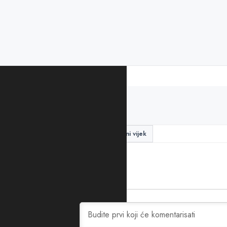
PODIJELITE ČLANAK
medicina
starost
životni vijek