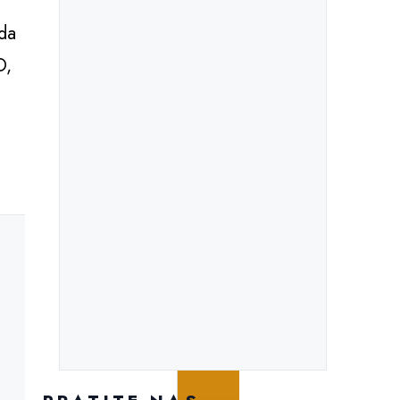
 da
O,