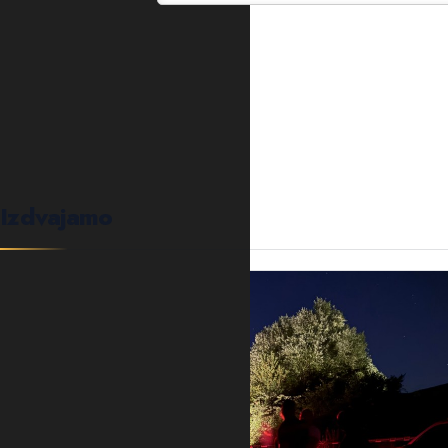
0
KOMENTARA
Izdvajamo