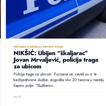
VEČERAS U NASELJU KAPINO POLJE
NIKŠIĆ: Ubijen “škaljarac”
Jovan Mrvaljević, policija traga
za ubicom
Policija traga za ubicom. Pucnjava se, naveli su iz te
bezbjednosne službe, dogodila oko 20 časova u naselju
Kapino polje. "Službenici...
20:37