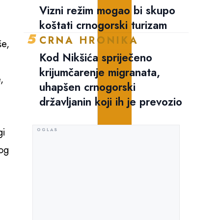
Vizni režim mogao bi skupo
koštati crnogorski turizam
5
CRNA HRONIKA
še,
Kod Nikšića spriječeno
krijumčarenje migranata,
,
uhapšen crnogorski
državljanin koji ih je prevozio
gi
nog