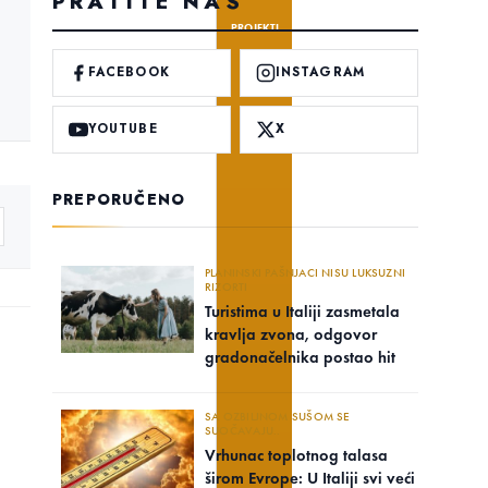
PRATITE NAS
PROJEKTI
FACEBOOK
INSTAGRAM
YOUTUBE
X
PREPORUČENO
PLANINSKI PAŠNJACI NISU LUKSUZNI
RIZORTI
Turistima u Italiji zasmetala
kravlja zvona, odgovor
gradonačelnika postao hit
SA OZBILJNOM SUŠOM SE
SUOČAVAJU..
Vrhunac toplotnog talasa
širom Evrope: U Italiji svi veći