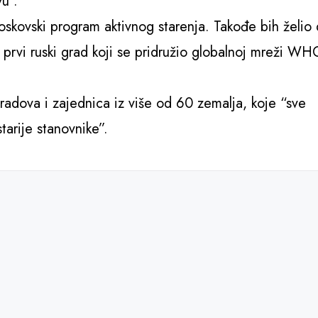
vu”.
skovski program aktivnog starenja. Takođe bih želio
rvi ruski grad koji se pridružio globalnoj mreži WH
adova i zajednica iz više od 60 zemalja, koje “sve
tarije stanovnike”.