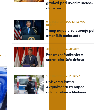
gradovi pod crvenim meteo-
alarmom
UPOZORENJA ZBOG KINESKOG
UTICAJA
Tramp najavio zatvaranje pet
američkih ambasada
JOŠ SE NE ZNA MAĐAROV..
Parlament Mađarske u
E →
utorak bira šefa države
SUD UTVRDIO DA JE NAPAD..
Doživotna kazna
Avganistancu za napad
automobilom u Minhenu