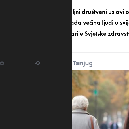
Napredak medicine i povoljni društveni uslovi 
bliskoj budućnosti, a već sada većina ljudi u sv
izjavio je danas šef kancelarije Svjetske zdrav
Berdikličev.
05.04.2025
14:06
Izvor:
Tanjug