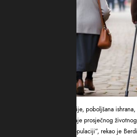
Ilustracija
“Savremene metode prevencije, poboljšana ishrana, po
pomoći, uticali su na povećanje prosječnog životnog v
starijih, već i njihov udio u populaciji”, rekao je Ber