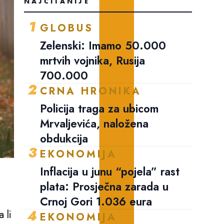
NAJČITANIJE
1
GLOBUS
Zelenski: Imamo 50.000
mrtvih vojnika, Rusija
700.000
2
CRNA HRONIKA
Policija traga za ubicom
Mrvaljevića, naložena
obdukcija
3
EKONOMIJA
Inflacija u junu “pojela” rast
plata: Prosječna zarada u
Crnoj Gori 1.036 eura
4
 li
EKONOMIJA