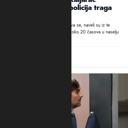
Jovan Mrvaljević, policija traga
za ubicom
Policija traga za ubicom. Pucnjava se, naveli su iz te
bezbjednosne službe, dogodila oko 20 časova u naselju
Kapino polje. "Službenici...
20:37