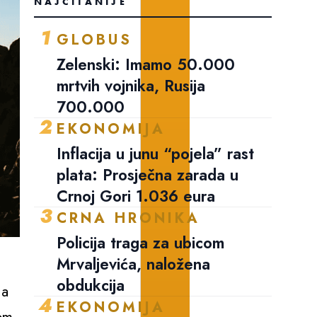
NAJČITANIJE
1
GLOBUS
Zelenski: Imamo 50.000
mrtvih vojnika, Rusija
700.000
2
EKONOMIJA
Inflacija u junu “pojela” rast
plata: Prosječna zarada u
Crnoj Gori 1.036 eura
3
CRNA HRONIKA
Policija traga za ubicom
Mrvaljevića, naložena
obdukcija
ja
4
EKONOMIJA