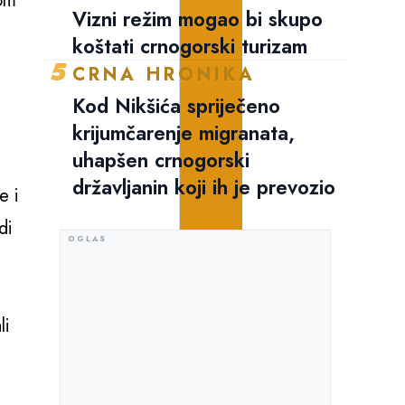
vom
Vizni režim mogao bi skupo
koštati crnogorski turizam
5
CRNA HRONIKA
Kod Nikšića spriječeno
krijumčarenje migranata,
uhapšen crnogorski
državljanin koji ih je prevozio
e i
di
li