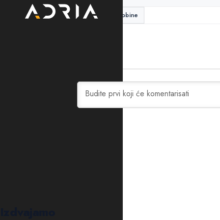
dobar čovjek
duša
osobine
0
KOMENTARA
Izdvajamo