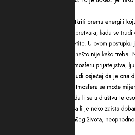
se stvara u njegovom prisustvu. To je dokaz. Jer ni
duhu.” (Sufijska mudrost)
Čovjeka najprije možete razotkriti prema energiji k
prisustvu. Čak i kada se neko pretvara, kada se trudi
namjere, vi to možete da ojsetite. U ovom postupku je
stomaku koji se probudi kada nešto nije kako treba. N
Kada osoba oko vas stvara atmosferu prijateljstva, ljub
ponovo je vidite, u vama se budi osjećaj da je ona d
voljeti. Na žalost, prvobitna atmosfera se može mijenja
ljudima jedno je presudno – da li se u društvu te oso
I naravno, da biste zaključili da li je neko zaista doba
šansu nekome da bude dio vašeg života, neophodno je