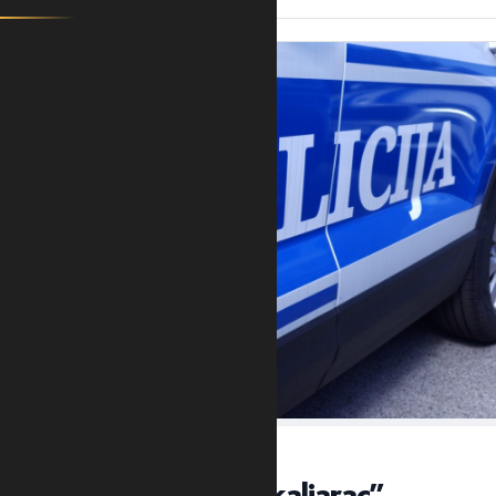
VEČERAS U NASELJU KAPINO POLJE
NIKŠIĆ: Ubijen “škaljarac”