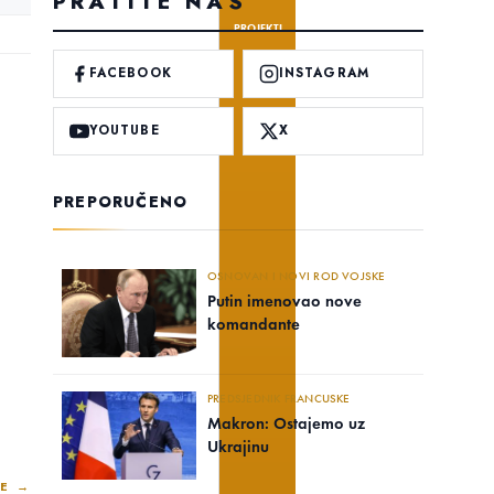
PRATITE NAS
PROJEKTI
FACEBOOK
INSTAGRAM
YOUTUBE
X
PREPORUČENO
OSNOVAN I NOVI ROD VOJSKE
Putin imenovao nove
komandante
PREDSJEDNIK FRANCUSKE
Makron: Ostajemo uz
Ukrajinu
E →