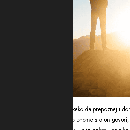
Foto: Pixabay
Jednog dana su pitali učitelja kako da prepoznaju do
“Ne možete ga prepoznati po onome što on govori, 