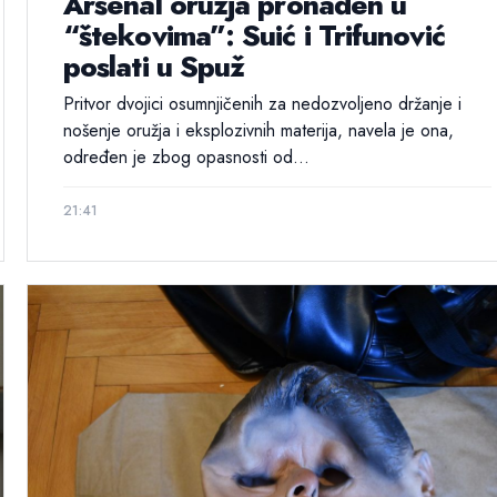
Arsenal oružja pronađen u
“štekovima”: Suić i Trifunović
poslati u Spuž
Pritvor dvojici osumnjičenih za nedozvoljeno držanje i
nošenje oružja i eksplozivnih materija, navela je ona,
određen je zbog opasnosti od...
21:41