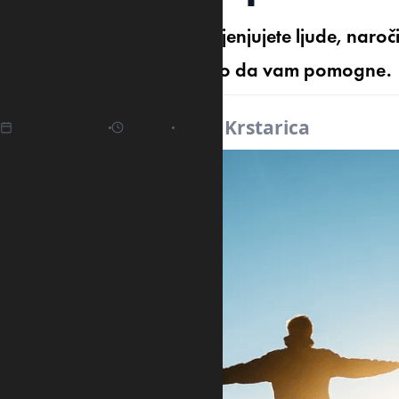
Ako smatrate da loše procjenjujete ljude, naroči
drevnih mudraca bi mogao da vam pomogne.
14.03.2025
21:01
Izvor:
Krstarica