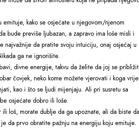
ko ne može da stvori atmosferu koja ne pripada njego
oju emituje, kako se osjećate u njegovom/njenom
 da bude previše ljubazan, a zapravo ima loše misli i
 najvažnije da pratite svoju intuiciju, onaj osjećaj u
ikada ga ne ignorišite.
avi, divne energije, takvu da želite da joj se približit
obar čovjek, neko kome možete vjerovati i koga vrije
ti, kao i što se ljudi mijenjaju. Ali pri susretu sa
be osjećate dobro ili loše.
r ili loš, morate dublje da ga upoznate, ali da biste da
 da prvo obratite pažnju na energiju koju emituje.