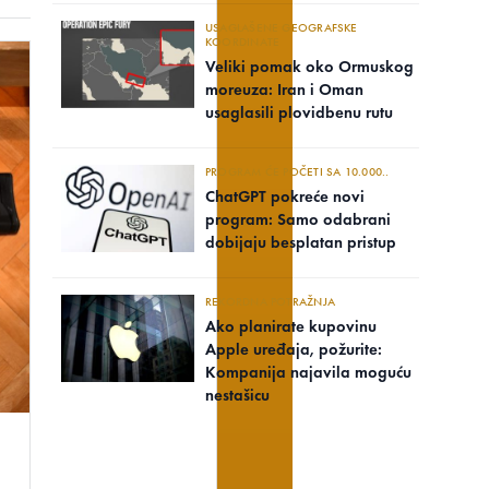
USAGLAŠENE GEOGRAFSKE
KOORDINATE
Veliki pomak oko Ormuskog
moreuza: Iran i Oman
usaglasili plovidbenu rutu
PROGRAM ĆE POČETI SA 10.000..
ChatGPT pokreće novi
program: Samo odabrani
dobijaju besplatan pristup
REKORDNA POTRAŽNJA
Ako planirate kupovinu
Apple uređaja, požurite:
Kompanija najavila moguću
nestašicu