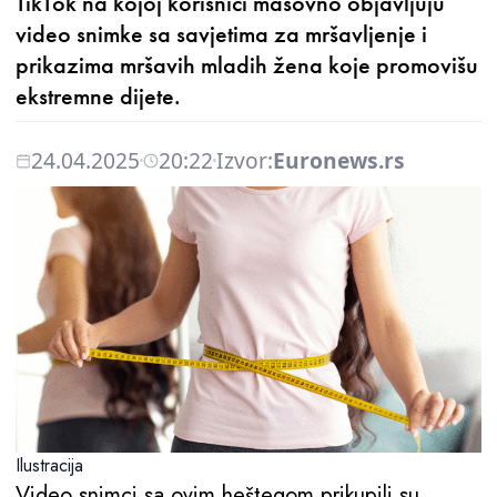
TikTok na kojoj korisnici masovno objavljuju
video snimke sa savjetima za mršavljenje i
prikazima mršavih mladih žena koje promovišu
ekstremne dijete.
24.04.2025
20:22
Izvor:
Euronews.rs
Ilustracija
Video snimci sa ovim heštegom prikupili su