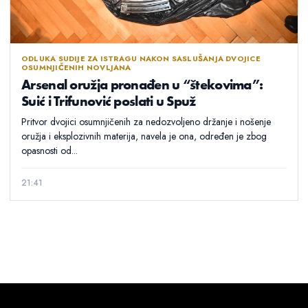
ODLUKA SUDIJE ZA ISTRAGU NAKON SASLUŠANJA DVOJICE
OSUMNJIČENIH NOVLJANA
Arsenal oružja pronađen u “štekovima”:
Suić i Trifunović poslati u Spuž
Pritvor dvojici osumnjičenih za nedozvoljeno držanje i nošenje
oružja i eksplozivnih materija, navela je ona, određen je zbog
opasnosti od...
21:41