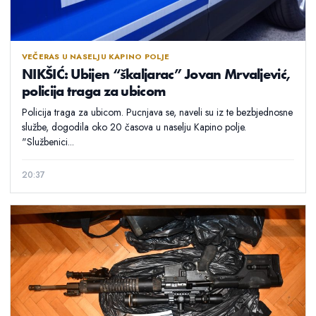
VEČERAS U NASELJU KAPINO POLJE
NIKŠIĆ: Ubijen “škaljarac” Jovan Mrvaljević,
policija traga za ubicom
Policija traga za ubicom. Pucnjava se, naveli su iz te bezbjednosne
službe, dogodila oko 20 časova u naselju Kapino polje.
"Službenici...
20:37