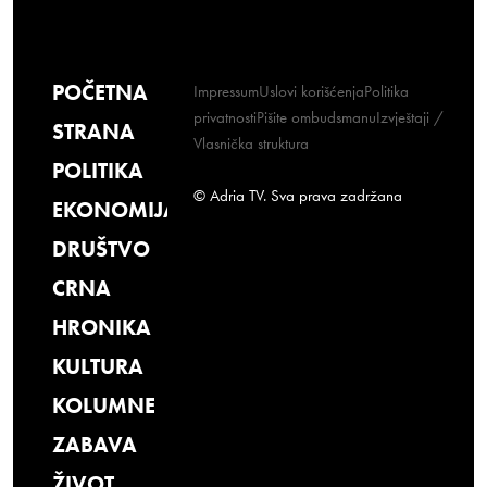
POČETNA
Impressum
Uslovi korišćenja
Politika
privatnosti
Pišite ombudsmanu
Izvještaji /
STRANA
Vlasnička struktura
POLITIKA
© Adria TV. Sva prava zadržana
EKONOMIJA
DRUŠTVO
CRNA
HRONIKA
KULTURA
KOLUMNE
ZABAVA
ŽIVOT