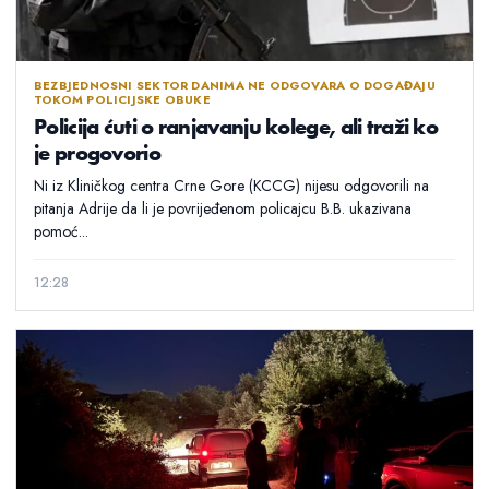
BEZBJEDNOSNI SEKTOR DANIMA NE ODGOVARA O DOGAĐAJU
TOKOM POLICIJSKE OBUKE
Policija ćuti o ranjavanju kolege, ali traži ko
je progovorio
Ni iz Kliničkog centra Crne Gore (KCCG) nijesu odgovorili na
pitanja Adrije da li je povrijeđenom policajcu B.B. ukazivana
pomoć...
12:28