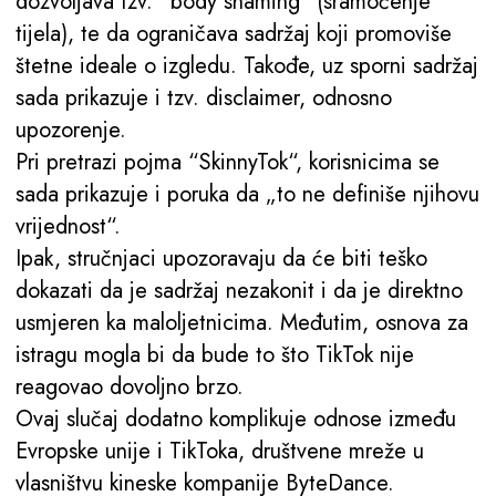
dozvoljava tzv. “body shaming” (sramoćenje
tijela), te da ograničava sadržaj koji promoviše
štetne ideale o izgledu. Takođe, uz sporni sadržaj
sada prikazuje i tzv. disclaimer, odnosno
upozorenje.
Pri pretrazi pojma “SkinnyTok“, korisnicima se
sada prikazuje i poruka da „to ne definiše njihovu
vrijednost“.
Ipak, stručnjaci upozoravaju da će biti teško
dokazati da je sadržaj nezakonit i da je direktno
usmjeren ka maloljetnicima. Međutim, osnova za
istragu mogla bi da bude to što TikTok nije
reagovao dovoljno brzo.
Ovaj slučaj dodatno komplikuje odnose između
Evropske unije i TikToka, društvene mreže u
vlasništvu kineske kompanije ByteDance.