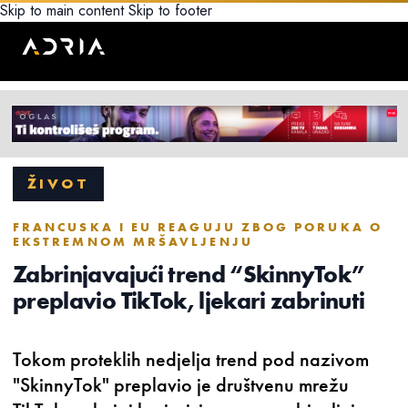
Skip to main content
Skip to footer
ŽIVOT
FRANCUSKA I EU REAGUJU ZBOG PORUKA O
EKSTREMNOM MRŠAVLJENJU
Zabrinjavajući trend “SkinnyTok”
preplavio TikTok, ljekari zabrinuti
Tokom proteklih nedjelja trend pod nazivom
"SkinnyTok" preplavio je društvenu mrežu