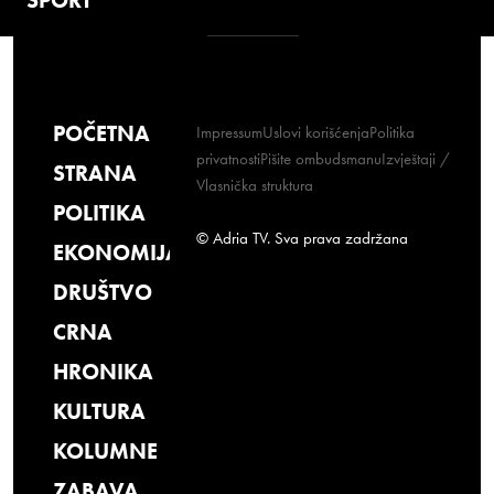
POČETNA
Impressum
Uslovi korišćenja
Politika
privatnosti
Pišite ombudsmanu
Izvještaji /
STRANA
Vlasnička struktura
POLITIKA
© Adria TV. Sva prava zadržana
EKONOMIJA
DRUŠTVO
CRNA
HRONIKA
KULTURA
KOLUMNE
ZABAVA