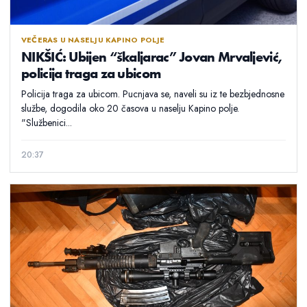
VEČERAS U NASELJU KAPINO POLJE
NIKŠIĆ: Ubijen “škaljarac” Jovan Mrvaljević,
policija traga za ubicom
Policija traga za ubicom. Pucnjava se, naveli su iz te bezbjednosne
službe, dogodila oko 20 časova u naselju Kapino polje.
"Službenici...
20:37