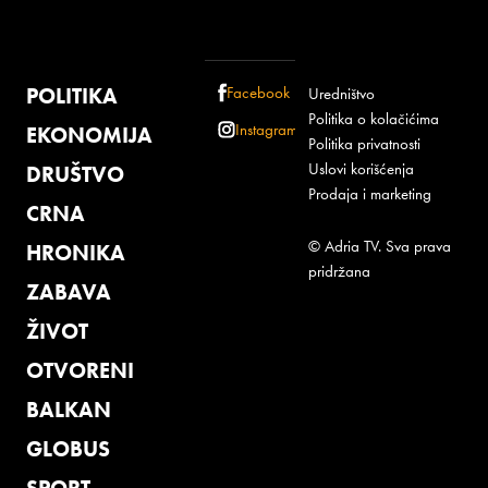
POLITIKA
Facebook
Uredništvo
Politika o kolačićima
Instagram
EKONOMIJA
Politika privatnosti
Uslovi korišćenja
DRUŠTVO
Prodaja i marketing
CRNA
© Adria TV. Sva prava
HRONIKA
pridržana
ZABAVA
ŽIVOT
OTVORENI
BALKAN
GLOBUS
SPORT