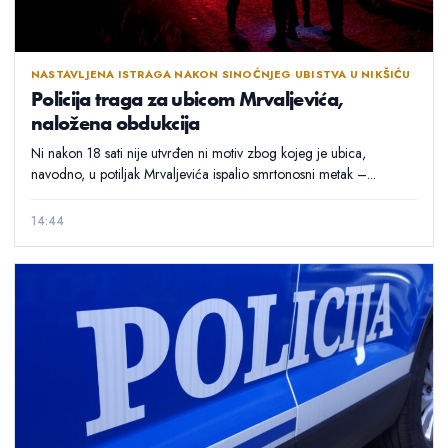
NASTAVLJENA ISTRAGA NAKON SINOĆNJEG UBISTVA U NIKŠIĆU
Policija traga za ubicom Mrvaljevića,
naložena obdukcija
Ni nakon 18 sati nije utvrđen ni motiv zbog kojeg je ubica,
navodno, u potiljak Mrvaljevića ispalio smrtonosni metak –...
14:44