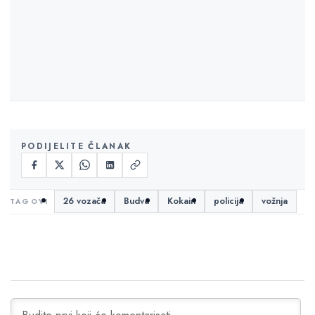
PODIJELITE ČLANAK
26 vozača
Budva
Kokain
policija
vožnja