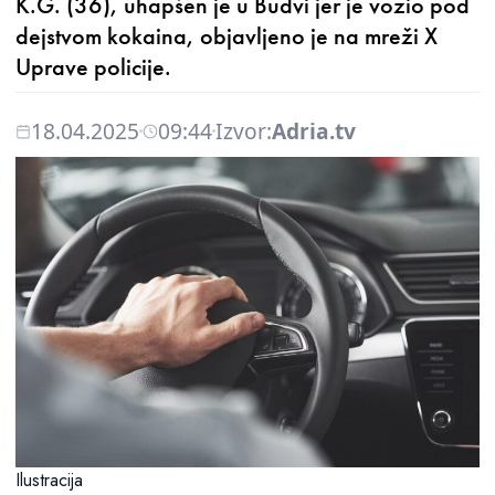
K.G. (36), uhapšen je u Budvi jer je vozio pod
dejstvom kokaina, objavljeno je na mreži X
Uprave policije.
18.04.2025
09:44
Izvor:
Adria.tv
Ilustracija