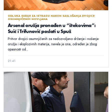
ODLUKA SUDIJE ZA ISTRAGU NAKON SASLUŠANJA DVOJICE
OSUMNJIČENIH NOVLJANA
Arsenal oružja pronađen u “štekovima”:
Suić i Trifunović poslati u Spuž
Pritvor dvojici osumnjičenih za nedozvoljeno držanje i nošenje
oružja i eksplozivnih materija, navela je ona, određen je zbog
opasnosti od...
21:41