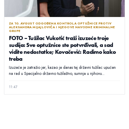
ZA 10. AVGUST ODGOĐENA KONTROLA OPTUŽNICE PROTIV
ALEKSANDRA MIJAJLOVIĆA I NJEGOVE NAVODNE KRIMINALNE
GRUPE
FOTO – Tužilac Vukotić traži izuzeće troje
sudija: Sve optužnice ste potvrđivali, a sad
vidite nedostatke; Kovačević: Radimo kako
treba
Izuzeće je zatražio jer, kazao je danas taj državni tužilac upućen
na rad u Specijalno državno tužilaštvo, sumnja u njihovu...
11:47