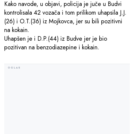
Kako navode, u objavi, policija je juče u Budvi
kontrolisala 42 vozača i tom prilikom uhapsila J.J.
(26) i O.T.(36) iz Mojkovca, jer su bili pozitivni
na kokain.
Uhapšen je i D.P.(44) iz Budve jer je bio
pozitivan na benzodiazepine i kokain.