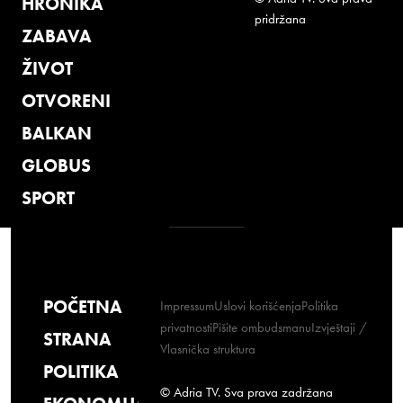
HRONIKA
pridržana
ZABAVA
ŽIVOT
OTVORENI
BALKAN
GLOBUS
SPORT
POČETNA
Impressum
Uslovi korišćenja
Politika
privatnosti
Pišite ombudsmanu
Izvještaji /
STRANA
Vlasnička struktura
POLITIKA
© Adria TV. Sva prava zadržana