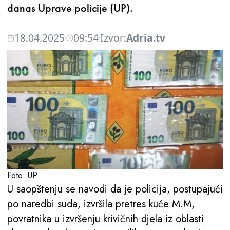
danas Uprave policije (UP).
18.04.2025
09:54
Izvor:
Adria.tv
Foto: UP
U saopštenju se navodi da je policija, postupajući
po naredbi suda, izvršila pretres kuće M.M,
povratnika u izvršenju krivičnih djela iz oblasti