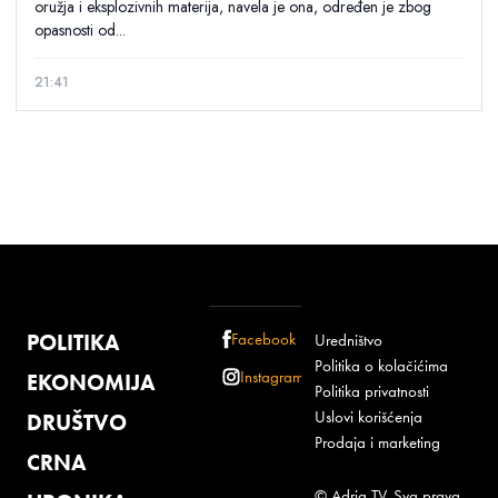
oružja i eksplozivnih materija, navela je ona, određen je zbog
opasnosti od...
21:41
POLITIKA
Facebook
Uredništvo
Politika o kolačićima
Instagram
EKONOMIJA
Politika privatnosti
Uslovi korišćenja
DRUŠTVO
Prodaja i marketing
CRNA
© Adria TV. Sva prava