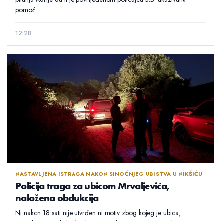
pomoć...
12:28
NASTAVLJENA ISTRAGA NAKON SINOĆNJEG UBISTVA U NIKŠIĆU
Policija traga za ubicom Mrvaljevića,
naložena obdukcija
Ni nakon 18 sati nije utvrđen ni motiv zbog kojeg je ubica,