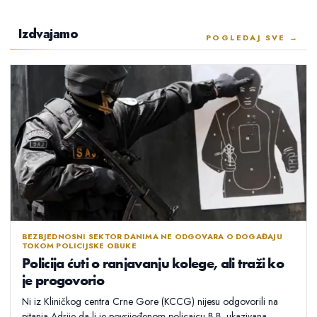
Izdvajamo
POGLEDAJ SVE →
BEZBJEDNOSNI SEKTOR DANIMA NE ODGOVARA O DOGAĐAJU
TOKOM POLICIJSKE OBUKE
Policija ćuti o ranjavanju kolege, ali traži ko
je progovorio
Ni iz Kliničkog centra Crne Gore (KCCG) nijesu odgovorili na
pitanja Adrije da li je povrijeđenom policajcu B.B. ukazivana