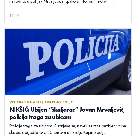
navodno, u potiljak Mrvaljevića ispalio smrtonosni metak –...
14:44
VEČERAS U NASELJU KAPINO POLJE
NIKŠIĆ: Ubijen “škaljarac” Jovan Mrvaljević,
policija traga za ubicom
Policija traga za ubicom. Pucnjava se, naveli su iz te bezbjednosne
službe, dogodila oko 20 časova u naselju Kapino polje.