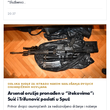
"Službenici...
20:37
ODLUKA SUDIJE ZA ISTRAGU NAKON SASLUŠANJA DVOJICE
OSUMNJIČENIH NOVLJANA
Arsenal oružja pronađen u “štekovima”:
Suić i Trifunović poslati u Spuž
Pritvor dvojici osumnjičenih za nedozvoljeno držanje i nošenje