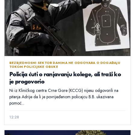
BEZBJEDNOSNI SEKTOR DANIMA NE ODGOVARA O DOGAĐAJU
TOKOM POLICIJSKE OBUKE
Policija ćuti o ranjavanju kolege, ali traži ko
je progovorio
Ni iz Kliničkog centra Crne Gore (KCCG) nijesu odgovorili na
pitanja Adrije da li je povrijeđenom policajcu B.B. ukazivana
pomoć...
12:28