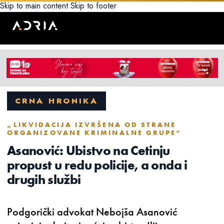
Skip to main content
Skip to footer
CRNA HRONIKA
„LIKVIDACIJA IZVRŠENA OD STRANE
ORGANIZOVANE KRIMINALNE GRUPE“
Asanović: Ubistvo na Cetinju
propust u redu policije, a onda i
drugih službi
Podgorički advokat Nebojša Asanović