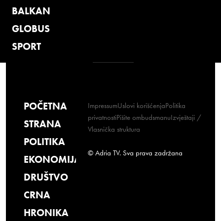
BALKAN
GLOBUS
SPORT
POČETNA
Impressum
Uslovi korišćenja
Politika
privatnosti
Pišite ombudsmanu
Izvještaji /
STRANA
Vlasnička struktura
POLITIKA
© Adria TV. Sva prava zadržana
EKONOMIJA
DRUŠTVO
CRNA
HRONIKA