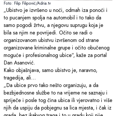
Foto: Filip Filipović/Adria.tv
„Ubistvo je izvršeno u noći, odmah iza ponoći i
to pucanjem spolja na automobil i to tako da
samo pogodi žrtvu, a njegovu suprugu koja je
bila sa njim ne povrijedi. Očito se radi o
organizovanom ubistvu izvršenom od strane
organizovane kriminalne grupe i očito obučenog
moguće i profesionalnog ubice“, kaže za portal
Dan Asanović.
Kako objašnjava, samo ubistvo je, naravno,
tragedija, ali…
„Da ubice prvo tako nešto organizuju, a da
bezbjednosne službe to na vrijeme ne saznaju i
spriječe i posle tog čina ubica ili vjerovatno i više
njih da uspiju da pobjegnu sa lica mjesta, i čak iz
grada, bez ikakvog traga i to u gradu koji nije