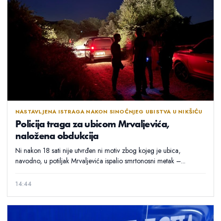
NASTAVLJENA ISTRAGA NAKON SINOĆNJEG UBISTVA U NIKŠIĆU
Policija traga za ubicom Mrvaljevića,
naložena obdukcija
Ni nakon 18 sati nije utvrđen ni motiv zbog kojeg je ubica,
navodno, u potiljak Mrvaljevića ispalio smrtonosni metak –...
14:44