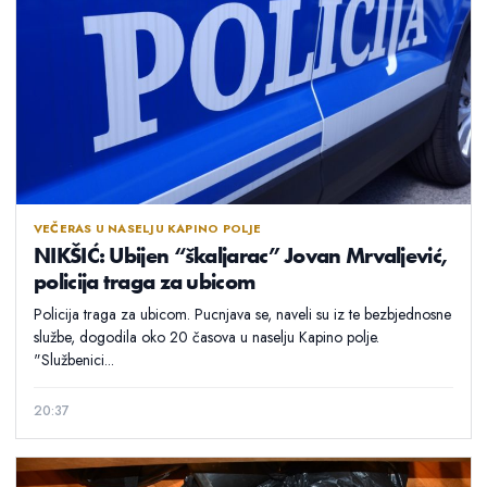
VEČERAS U NASELJU KAPINO POLJE
NIKŠIĆ: Ubijen “škaljarac” Jovan Mrvaljević,
policija traga za ubicom
Policija traga za ubicom. Pucnjava se, naveli su iz te bezbjednosne
službe, dogodila oko 20 časova u naselju Kapino polje.
"Službenici...
20:37