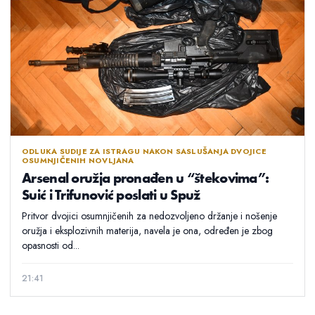
ODLUKA SUDIJE ZA ISTRAGU NAKON SASLUŠANJA DVOJICE
OSUMNJIČENIH NOVLJANA
Arsenal oružja pronađen u “štekovima”:
Suić i Trifunović poslati u Spuž
Pritvor dvojici osumnjičenih za nedozvoljeno držanje i nošenje
oružja i eksplozivnih materija, navela je ona, određen je zbog
opasnosti od...
21:41