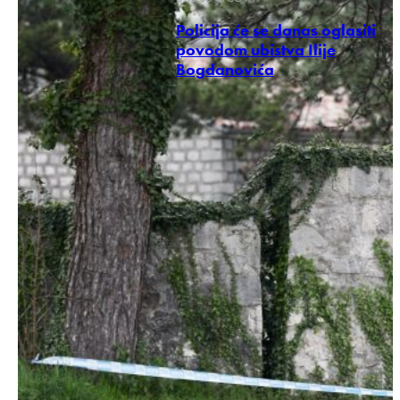
Policija će se danas oglasiti
povodom ubistva Ilije
Bogdanovića