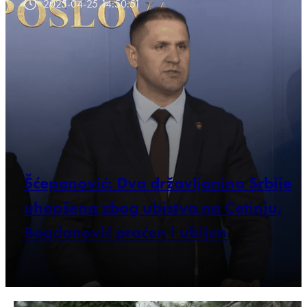
2025-04-25 14:50:51
Šćepanović: Dva državljanina Srbije
uhapšena zbog ubistva na Cetinju,
Bogdanović praćen i ubijen
U 16.30 ČASOVA