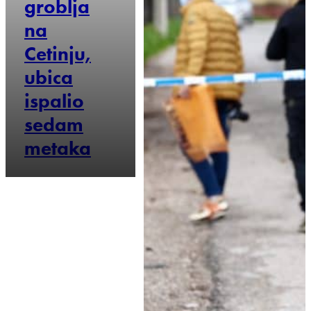
groblja
na
Cetinju,
ubica
ispalio
sedam
metaka