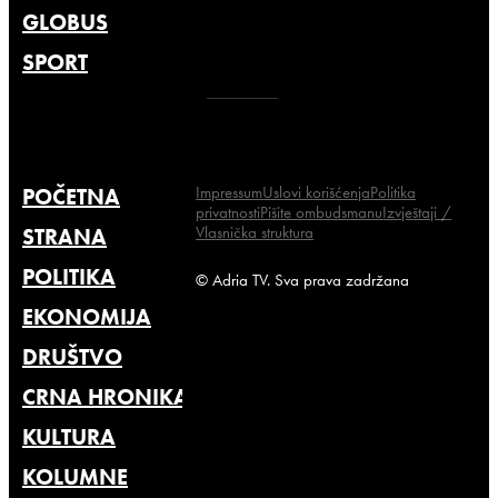
GLOBUS
SPORT
Impressum
Uslovi korišćenja
Politika
POČETNA
privatnosti
Pišite ombudsmanu
Izvještaji /
Vlasnička struktura
STRANA
POLITIKA
© Adria TV. Sva prava zadržana
EKONOMIJA
DRUŠTVO
CRNA HRONIKA
KULTURA
KOLUMNE