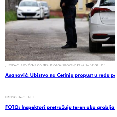
„LIKVIDACIJA IZVRŠENA OD STRANE ORGANIZOVANE KRIMINALNE GRUPE“
Asanović: Ubistvo na Cetinju propust u redu pol
UBISTVO NA CETINJU
FOTO: Inspektori pretražuju teren oko groblja