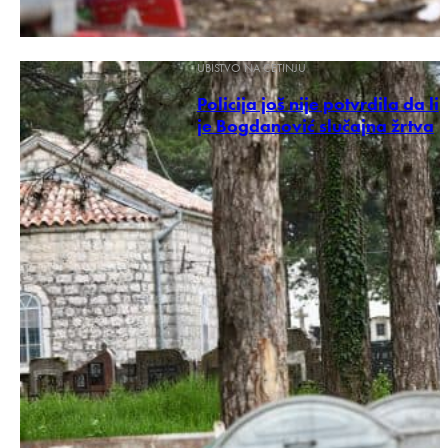
UBISTVO NA CETINJU
Policija još nije potvrdila da li
je Bogdanović slučajna žrtva