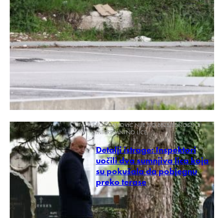
BOGDANOVIĆ NIJE BIO BEZBJEDNOSNO
INTERESANTNO LICE
Detalji istrage: Inspektori
uočili dva sumnjiva lica koja
su pokušala da pobjegnu
preko terase