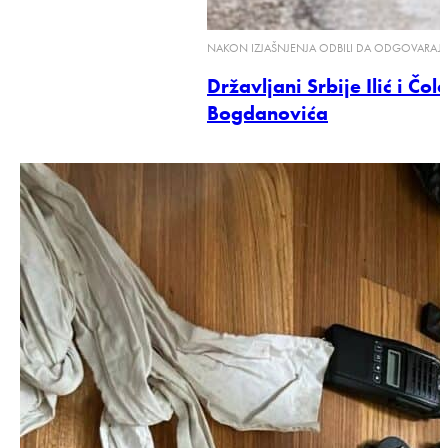
NAKON IZJAŠNJENJA ODBILI DA ODGOVARAJU N
Državljani Srbije Ilić i Čol
Bogdanovića