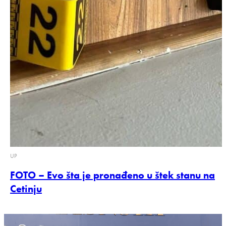
UP
FOTO – Evo šta je pronađeno u štek stanu na
Cetinju