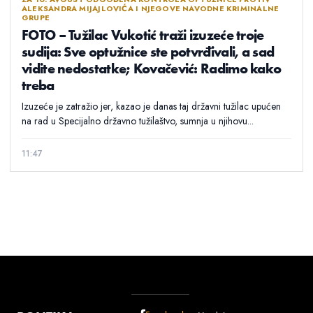
ALEKSANDRA MIJAJLOVIĆA I NJEGOVE NAVODNE KRIMINALNE
GRUPE
FOTO – Tužilac Vukotić traži izuzeće troje
sudija: Sve optužnice ste potvrđivali, a sad
vidite nedostatke; Kovačević: Radimo kako
treba
Izuzeće je zatražio jer, kazao je danas taj državni tužilac upućen
na rad u Specijalno državno tužilaštvo, sumnja u njihovu...
11:47