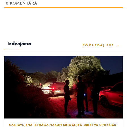
0
KOMENTARA
Izdvajamo
POGLEDAJ SVE →
NASTAVLJENA ISTRAGA NAKON SINOĆNJEG UBISTVA U NIKŠIĆU