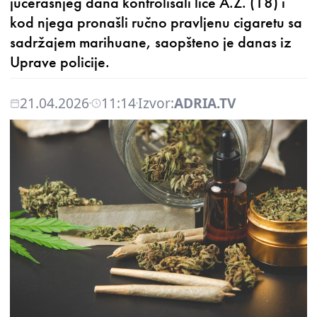
jučerašnjeg dana kontrolisali lice A.Ž. (18) i
kod njega pronašli ručno pravljenu cigaretu sa
sadržajem marihuane, saopšteno je danas iz
Uprave policije.
21.04.2026
11:14
Izvor:
ADRIA.TV