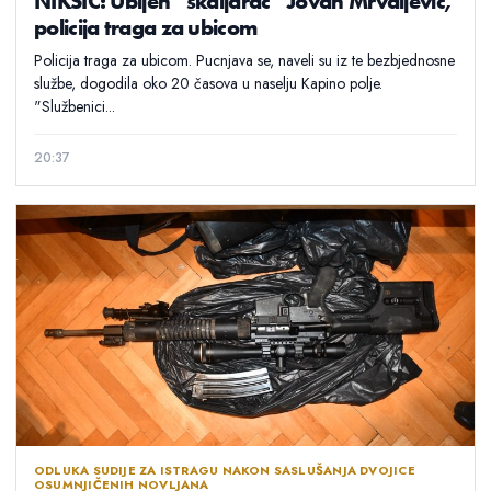
NIKŠIĆ: Ubijen “škaljarac” Jovan Mrvaljević,
policija traga za ubicom
Policija traga za ubicom. Pucnjava se, naveli su iz te bezbjednosne
službe, dogodila oko 20 časova u naselju Kapino polje.
"Službenici...
20:37
ODLUKA SUDIJE ZA ISTRAGU NAKON SASLUŠANJA DVOJICE
OSUMNJIČENIH NOVLJANA