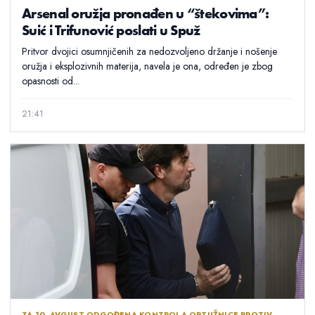
Arsenal oružja pronađen u “štekovima”:
Suić i Trifunović poslati u Spuž
Pritvor dvojici osumnjičenih za nedozvoljeno držanje i nošenje
oružja i eksplozivnih materija, navela je ona, određen je zbog
opasnosti od...
21:41
ZA 10. AVGUST ODGOĐENA KONTROLA OPTUŽNICE PROTIV