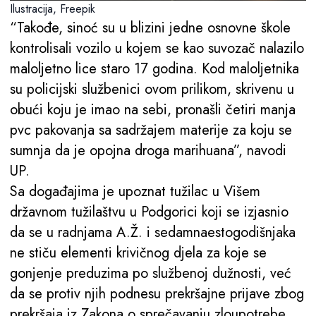
Ilustracija, Freepik
“Takođe, sinoć su u blizini jedne osnovne škole
kontrolisali vozilo u kojem se kao suvozač nalazilo
maloljetno lice staro 17 godina. Kod maloljetnika
su policijski službenici ovom prilikom, skrivenu u
obući koju je imao na sebi, pronašli četiri manja
pvc pakovanja sa sadržajem materije za koju se
sumnja da je opojna droga marihuana”, navodi
UP.
Sa događajima je upoznat tužilac u Višem
državnom tužilaštvu u Podgorici koji se izjasnio
da se u radnjama A.Ž. i sedamnaestogodišnjaka
ne stiču elementi krivičnog djela za koje se
gonjenje preduzima po službenoj dužnosti, već
da se protiv njih podnesu prekršajne prijave zbog
prekršaja iz Zakona o sprečavanju zloupotrebe