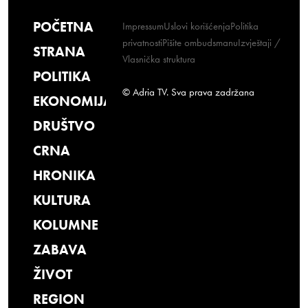
POČETNA
Impressum
Uslovi korišćenja
Politika
privatnosti
Pišite ombudsmanu
Izvještaji /
STRANA
Vlasnička struktura
POLITIKA
© Adria TV. Sva prava zadržana
EKONOMIJA
DRUŠTVO
CRNA
HRONIKA
KULTURA
KOLUMNE
ZABAVA
ŽIVOT
REGION