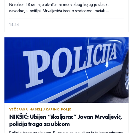
Ni nakon 18 sati nije utvrđen ni motiv zbog kojeg je ubica,
navodno, u potiljak Mrvaljevića ispalio smrtonosni metak –...
14:44
VEČERAS U NASELJU KAPINO POLJE
NIKŠIĆ: Ubijen “škaljarac” Jovan Mrvaljević,
policija traga za ubicom
Policija traga za ubicom. Pucnjava se, naveli su iz te bezbjednosne