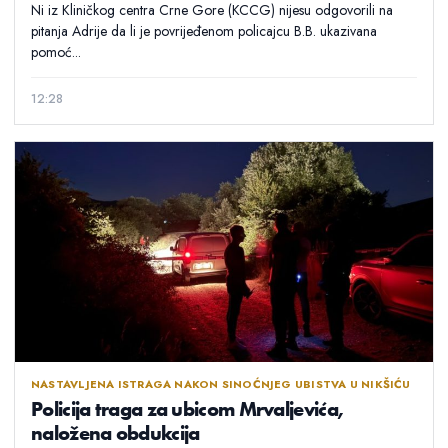
Ni iz Kliničkog centra Crne Gore (KCCG) nijesu odgovorili na
pitanja Adrije da li je povrijeđenom policajcu B.B. ukazivana
pomoć...
12:28
NASTAVLJENA ISTRAGA NAKON SINOĆNJEG UBISTVA U NIKŠIĆU
Policija traga za ubicom Mrvaljevića,
naložena obdukcija