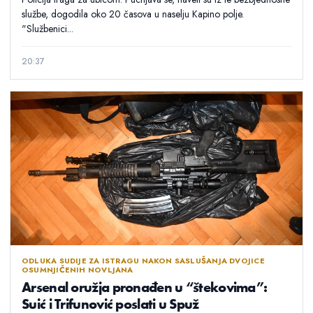
službe, dogodila oko 20 časova u naselju Kapino polje.
"Službenici...
20:37
ODLUKA SUDIJE ZA ISTRAGU NAKON SASLUŠANJA DVOJICE
OSUMNJIČENIH NOVLJANA
Arsenal oružja pronađen u “štekovima”:
Suić i Trifunović poslati u Spuž