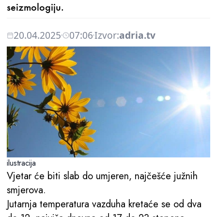
seizmologiju.
20.04.2025
07:06
Izvor:
adria.tv
ilustracija
Vjetar će biti slab do umjeren, najčešće južnih
smjerova.
Jutarnja temperatura vazduha kretaće se od dva