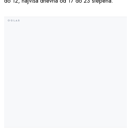
do 12, najviša dnevna od 17 do 23 stepena.