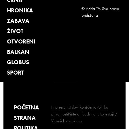
© Adria TV. Sva prava
HRONIKA
pridržana
ZABAVA
ŽIVOT
OTVORENI
BALKAN
GLOBUS
SPORT
POČETNA
Impressum
Uslovi korišćenja
Politika
privatnosti
Pišite ombudsmanu
Izvještaji /
STRANA
Vlasnička struktura
POLITIKA