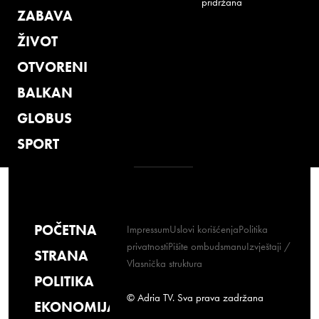
pridržana
ZABAVA
ŽIVOT
OTVORENI
BALKAN
GLOBUS
SPORT
POČETNA
Impressum
Uslovi korišćenja
Politika
privatnosti
Pišite ombudsmanu
Izvještaji /
STRANA
Vlasnička struktura
POLITIKA
© Adria TV. Sva prava zadržana
EKONOMIJA