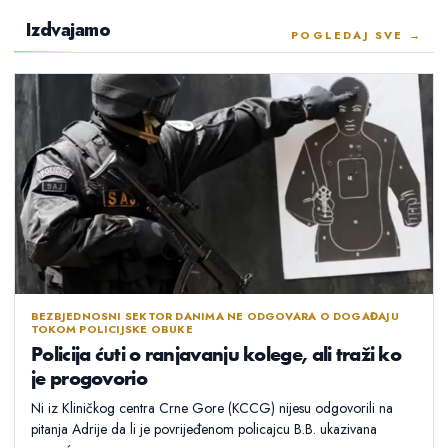
Izdvajamo
POGLEDAJ SVE →
BEZBJEDNOSNI SEKTOR DANIMA NE ODGOVARA O DOGAĐAJU
TOKOM POLICIJSKE OBUKE
Policija ćuti o ranjavanju kolege, ali traži ko
je progovorio
Ni iz Kliničkog centra Crne Gore (KCCG) nijesu odgovorili na
pitanja Adrije da li je povrijeđenom policajcu B.B. ukazivana