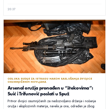
20:37
ODLUKA SUDIJE ZA ISTRAGU NAKON SASLUŠANJA DVOJICE
OSUMNJIČENIH NOVLJANA
Arsenal oružja pronađen u “štekovima”:
Suić i Trifunović poslati u Spuž
Pritvor dvojici osumnjičenih za nedozvoljeno držanje i nošenje
oružja i eksplozivnih materija, navela je ona, određen je zbog