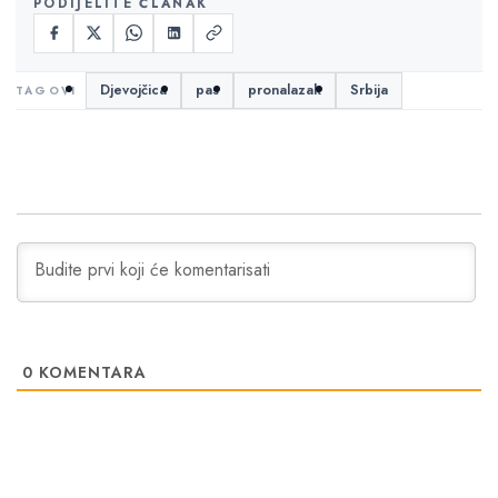
PODIJELITE ČLANAK
Djevojčica
pas
pronalazak
Srbija
0
KOMENTARA