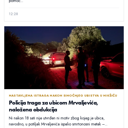
pomoć...
12:28
NASTAVLJENA ISTRAGA NAKON SINOĆNJEG UBISTVA U NIKŠIĆU
Policija traga za ubicom Mrvaljevića,
naložena obdukcija
Ni nakon 18 sati nije utvrđen ni motiv zbog kojeg je ubica,
navodno, u potiljak Mrvaljevića ispalio smrtonosni metak –...