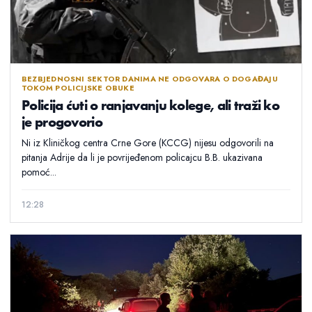
BEZBJEDNOSNI SEKTOR DANIMA NE ODGOVARA O DOGAĐAJU
TOKOM POLICIJSKE OBUKE
Policija ćuti o ranjavanju kolege, ali traži ko
je progovorio
Ni iz Kliničkog centra Crne Gore (KCCG) nijesu odgovorili na
pitanja Adrije da li je povrijeđenom policajcu B.B. ukazivana
pomoć...
12:28