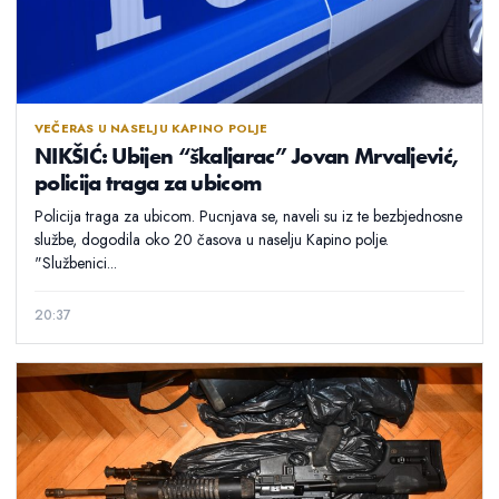
VEČERAS U NASELJU KAPINO POLJE
NIKŠIĆ: Ubijen “škaljarac” Jovan Mrvaljević,
policija traga za ubicom
Policija traga za ubicom. Pucnjava se, naveli su iz te bezbjednosne
službe, dogodila oko 20 časova u naselju Kapino polje.
"Službenici...
20:37