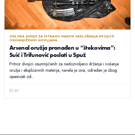
ODLUKA SUDIJE ZA ISTRAGU NAKON SASLUŠANJA DVOJICE
OSUMNJIČENIH NOVLJANA
Arsenal oružja pronađen u “štekovima”:
Suić i Trifunović poslati u Spuž
Pritvor dvojici osumnjičenih za nedozvoljeno držanje i nošenje
oružja i eksplozivnih materija, navela je ona, određen je zbog
opasnosti od...
21:41