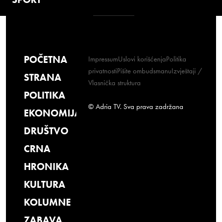
POČETNA
Impressum
Uslovi korišćenja
Politika
privatnosti
Pišite ombudsmanu
Izvještaji /
STRANA
Vlasnička struktura
POLITIKA
© Adria TV. Sva prava zadržana
EKONOMIJA
DRUŠTVO
CRNA
HRONIKA
KULTURA
KOLUMNE
ZABAVA