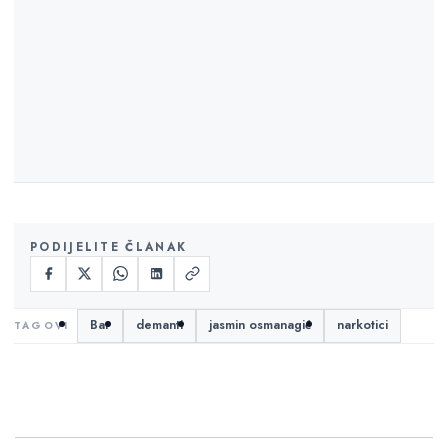
PODIJELITE ČLANAK
Bar
demanti
jasmin osmanagić
narkotici