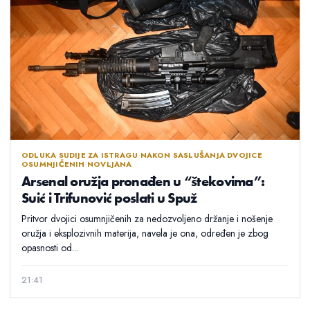
ODLUKA SUDIJE ZA ISTRAGU NAKON SASLUŠANJA DVOJICE
OSUMNJIČENIH NOVLJANA
Arsenal oružja pronađen u “štekovima”:
Suić i Trifunović poslati u Spuž
Pritvor dvojici osumnjičenih za nedozvoljeno držanje i nošenje
oružja i eksplozivnih materija, navela je ona, određen je zbog
opasnosti od...
21:41