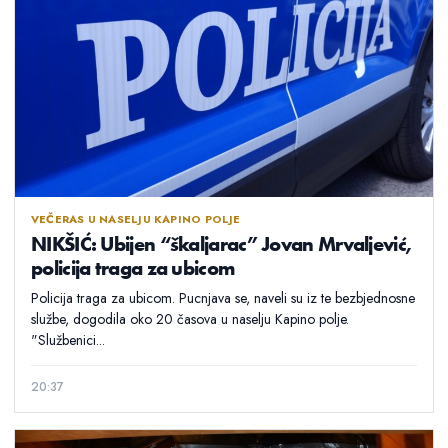
VEČERAS U NASELJU KAPINO POLJE
NIKŠIĆ: Ubijen “škaljarac” Jovan Mrvaljević,
policija traga za ubicom
Policija traga za ubicom. Pucnjava se, naveli su iz te bezbjednosne
službe, dogodila oko 20 časova u naselju Kapino polje.
"Službenici...
20:37