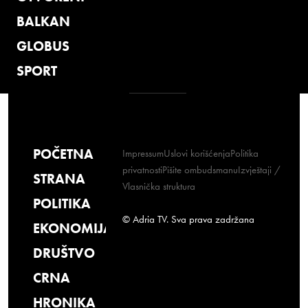
BALKAN
GLOBUS
SPORT
POČETNA
Impressum
Uslovi korišćenja
Politika
privatnosti
Pišite ombudsmanu
Izvještaji /
STRANA
Vlasnička struktura
POLITIKA
© Adria TV. Sva prava zadržana
EKONOMIJA
DRUŠTVO
CRNA
HRONIKA