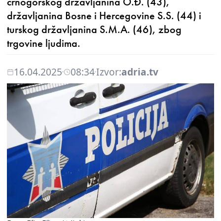
crnogorskog državljanina O.Đ. (43),
državljanina Bosne i Hercegovine S.S. (44) i
turskog državljanina S.M.A. (46), zbog
trgovine ljudima.
16.04.2025
08:34
Izvor:
adria.tv