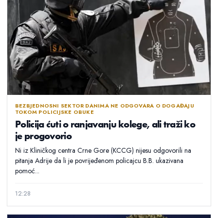
BEZBJEDNOSNI SEKTOR DANIMA NE ODGOVARA O DOGAĐAJU
TOKOM POLICIJSKE OBUKE
Policija ćuti o ranjavanju kolege, ali traži ko
je progovorio
Ni iz Kliničkog centra Crne Gore (KCCG) nijesu odgovorili na
pitanja Adrije da li je povrijeđenom policajcu B.B. ukazivana
pomoć...
12:28