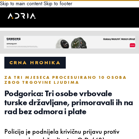
Skip to main content
Skip to footer
CRNA HRONIKA
ZA TRI MJESECA PROCESUIRANO 10 OSOBA
ZBOG TRGOVINE LJUDIMA
Podgorica: Tri osobe vrbovale
turske državljane, primoravali ih na
rad bez odmora i plate
Policija je podnijela krivičnu prijavu protiv