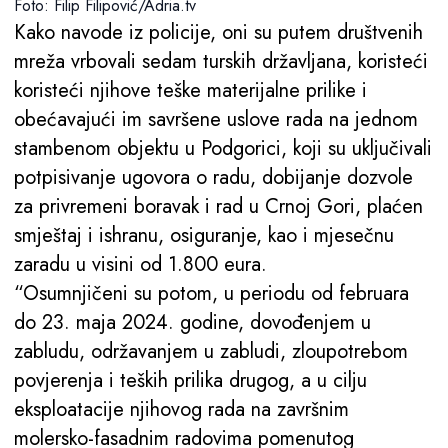
Foto: Filip Filipović/Adria.tv
Kako navode iz policije, oni su putem društvenih
mreža vrbovali sedam turskih državljana, koristeći
koristeći njihove teške materijalne prilike i
obećavajući im savršene uslove rada na jednom
stambenom objektu u Podgorici, koji su uključivali
potpisivanje ugovora o radu, dobijanje dozvole
za privremeni boravak i rad u Crnoj Gori, plaćen
smještaj i ishranu, osiguranje, kao i mjesečnu
zaradu u visini od 1.800 eura.
“Osumnjičeni su potom, u periodu od februara
do 23. maja 2024. godine, dovođenjem u
zabludu, održavanjem u zabludi, zloupotrebom
povjerenja i teških prilika drugog, a u cilju
eksploatacije njihovog rada na završnim
molersko-fasadnim radovima pomenutog