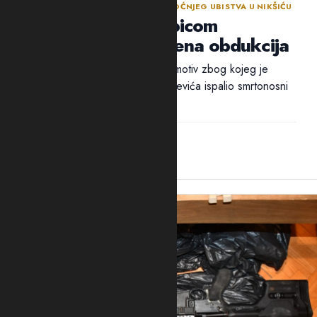
NASTAVLJENA ISTRAGA NAKON SINOĆNJEG UBISTVA U NIKŠIĆU
Policija traga za ubicom
Mrvaljevića, naložena obdukcija
Ni nakon 18 sati nije utvrđen ni motiv zbog kojeg je
ubica, navodno, u potiljak Mrvaljevića ispalio smrtonosni
metak –...
14:44