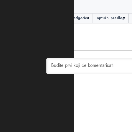
PODIJELITE ČLANAK
ljekar
ljekarka
ODT Podgorica
optužni predlog
0
KOMENTARA