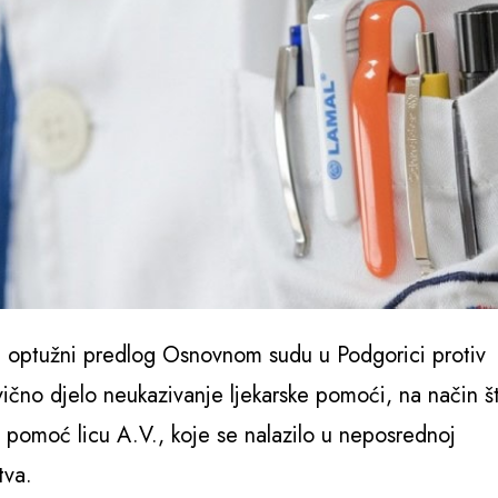
e optužni predlog Osnovnom sudu u Podgorici protiv
vično djelo neukazivanje ljekarske pomoći, na način š
ku pomoć licu A.V., koje se nalazilo u neposrednoj
tva.