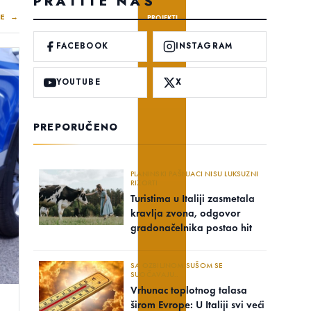
PRATITE NAS
E →
PROJEKTI
FACEBOOK
INSTAGRAM
YOUTUBE
X
PREPORUČENO
PLANINSKI PAŠNJACI NISU LUKSUZNI
RIZORTI
Turistima u Italiji zasmetala
kravlja zvona, odgovor
gradonačelnika postao hit
SA OZBILJNOM SUŠOM SE
SUOČAVAJU..
Vrhunac toplotnog talasa
širom Evrope: U Italiji svi veći