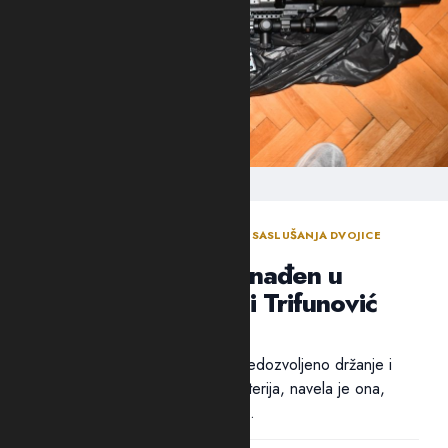
ODLUKA SUDIJE ZA ISTRAGU NAKON SASLUŠANJA DVOJICE
OSUMNJIČENIH NOVLJANA
Arsenal oružja pronađen u
“štekovima”: Suić i Trifunović
poslati u Spuž
Pritvor dvojici osumnjičenih za nedozvoljeno držanje i
nošenje oružja i eksplozivnih materija, navela je ona,
određen je zbog opasnosti od...