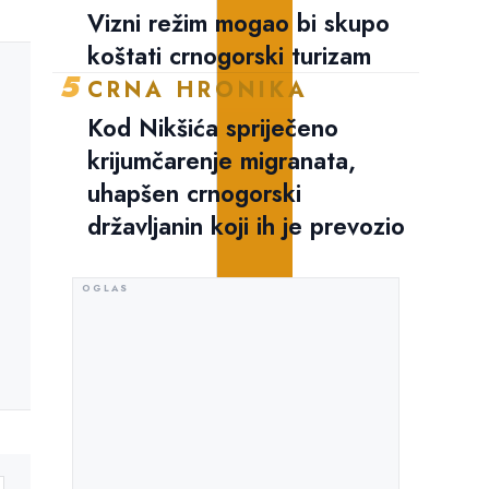
Vizni režim mogao bi skupo
koštati crnogorski turizam
5
CRNA HRONIKA
Kod Nikšića spriječeno
krijumčarenje migranata,
uhapšen crnogorski
državljanin koji ih je prevozio