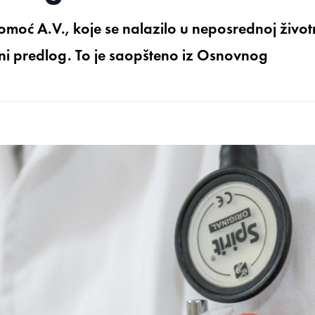
moć A.V., koje se nalazilo u neposrednoj život
užni predlog. To je saopšteno iz Osnovnog