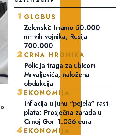
NAJČITANIJE
1
GLOBUS
Zelenski: Imamo 50.000
mrtvih vojnika, Rusija
700.000
2
CRNA HRONIKA
Policija traga za ubicom
Mrvaljevića, naložena
obdukcija
3
EKONOMIJA
Inflacija u junu “pojela” rast
to
plata: Prosječna zarada u
Crnoj Gori 1.036 eura
4
EKONOMIJA