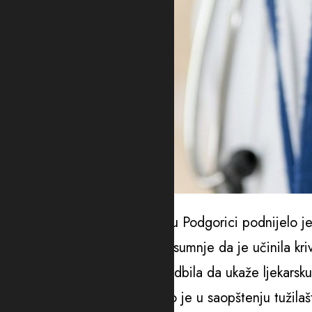
Foto: Ilustracija/Pixabay
“Osnovno državno tužilaštvo u Podgorici podnijelo j
ljekarke S.S., zbog osnovane sumnje da je učinila kri
je, protivno svojoj dužnosti, odbila da ukaže ljekars
životnoj opasnosti”, navedeno je u saopštenju tužilaš