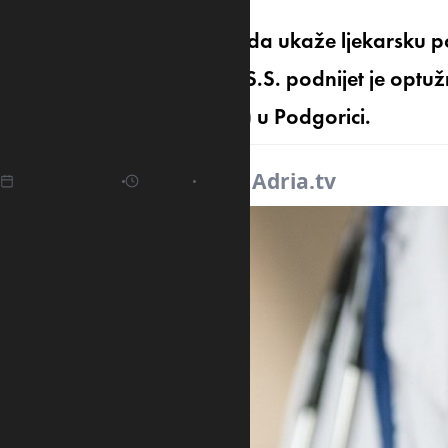
Zbog sumnje da je odbila da ukaže ljekarsku po
opasnosti, protiv ljekarke S.S. podnijet je opt
državnog tužilaštva (ODT) u Podgorici.
16.04.2025
08:22
Izvor:
Adria.tv