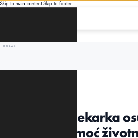
Skip to main content
Skip to footer
CRNA HRONIKA
PROTIV S.S.
Podgorica: Ljekarka os
da ukaže pomoć život