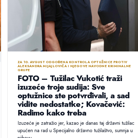
ZA 10. AVGUST ODGOĐENA KONTROLA OPTUŽNICE PROTIV
ALEKSANDRA MIJAJLOVIĆA I NJEGOVE NAVODNE KRIMINALNE
GRUPE
FOTO – Tužilac Vukotić traži
izuzeće troje sudija: Sve
optužnice ste potvrđivali, a sad
vidite nedostatke; Kovačević:
Radimo kako treba
Izuzeće je zatražio jer, kazao je danas taj državni tužilac
upućen na rad u Specijalno državno tužilaštvo, sumnja u
njihovu...