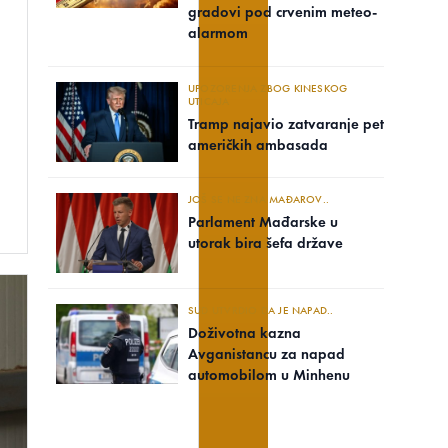
gradovi pod crvenim meteo-
alarmom
UPOZORENJA ZBOG KINESKOG
UTICAJA
Tramp najavio zatvaranje pet
američkih ambasada
JOŠ SE NE ZNA MAĐAROV..
Parlament Mađarske u
utorak bira šefa države
SUD UTVRDIO DA JE NAPAD..
Doživotna kazna
Avganistancu za napad
automobilom u Minhenu