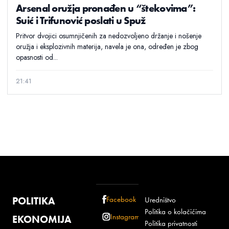
Arsenal oružja pronađen u “štekovima”:
Suić i Trifunović poslati u Spuž
Pritvor dvojici osumnjičenih za nedozvoljeno držanje i nošenje
oružja i eksplozivnih materija, navela je ona, određen je zbog
opasnosti od...
21:41
POLITIKA
Facebook
Uredništvo
Politika o kolačićima
Instagram
EKONOMIJA
Politika privatnosti