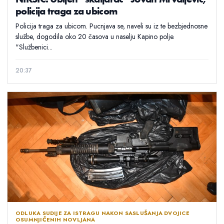
policija traga za ubicom
Policija traga za ubicom. Pucnjava se, naveli su iz te bezbjednosne
službe, dogodila oko 20 časova u naselju Kapino polje.
"Službenici...
20:37
ODLUKA SUDIJE ZA ISTRAGU NAKON SASLUŠANJA DVOJICE
OSUMNJIČENIH NOVLJANA