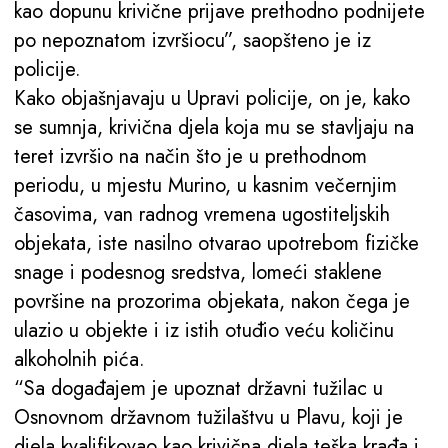
kao dopunu krivične prijave prethodno podnijete
po nepoznatom izvršiocu”, saopšteno je iz
policije.
Kako objašnjavaju u Upravi policije, on je, kako
se sumnja, krivična djela koja mu se stavljaju na
teret izvršio na način što je u prethodnom
periodu, u mjestu Murino, u kasnim večernjim
časovima, van radnog vremena ugostiteljskih
objekata, iste nasilno otvarao upotrebom fizičke
snage i podesnog sredstva, lomeći staklene
površine na prozorima objekata, nakon čega je
ulazio u objekte i iz istih otuđio veću količinu
alkoholnih pića.
“Sa događajem je upoznat državni tužilac u
Osnovnom državnom tužilaštvu u Plavu, koji je
djela kvalifikovao kao krivična djela teška krađa i