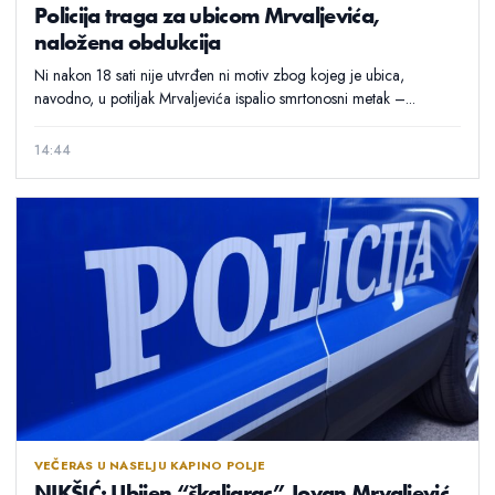
Policija traga za ubicom Mrvaljevića,
naložena obdukcija
Ni nakon 18 sati nije utvrđen ni motiv zbog kojeg je ubica,
navodno, u potiljak Mrvaljevića ispalio smrtonosni metak –...
14:44
VEČERAS U NASELJU KAPINO POLJE
NIKŠIĆ: Ubijen “škaljarac” Jovan Mrvaljević,