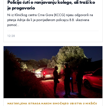
Policija ćuti o ranjavanju kolege, ali traži ko
je progovorio
Ni iz Kliničkog centra Crne Gore (KCCG) nijesu odgovorili na
pitanja Adrije da li je povrijeđenom policajcu B.B. ukazivana
pomoć...
12:28
NASTAVLJENA ISTRAGA NAKON SINOĆNJEG UBISTVA U NIKŠIĆU