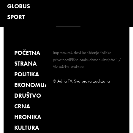
GLOBUS
SPORT
POČETNA
Impressum
Uslovi korišćenja
Politika
privatnosti
Pišite ombudsmanu
Izvještaji /
STRANA
Vlasnička struktura
POLITIKA
© Adria TV. Sva prava zadržana
EKONOMIJA
DRUŠTVO
CRNA
HRONIKA
KULTURA