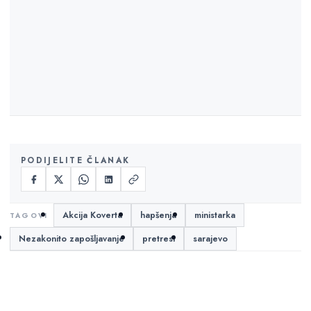
PODIJELITE ČLANAK
Akcija Koverta
hapšenja
ministarka
Nezakonito zapošljavanje
pretresi
sarajevo