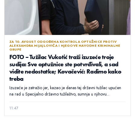
ZA 10. AVGUST ODGOĐENA KONTROLA OPTUŽNICE PROTIV
ALEKSANDRA MIJAJLOVIĆA I NJEGOVE NAVODNE KRIMINALNE
GRUPE
FOTO – Tužilac Vukotić traži izuzeće troje
sudija: Sve optužnice ste potvrđivali, a sad
vidite nedostatke; Kovačević: Radimo kako
treba
Izuzeće je zatražio jer, kazao je danas taj državni tužilac upućen
na rad u Specijalno državno tužilaštvo, sumnja u njihovu...
11:47