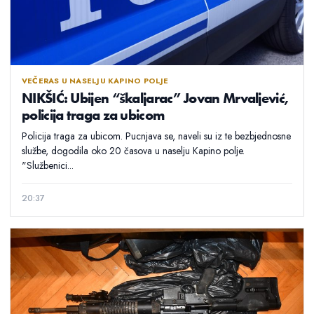
VEČERAS U NASELJU KAPINO POLJE
NIKŠIĆ: Ubijen “škaljarac” Jovan Mrvaljević,
policija traga za ubicom
Policija traga za ubicom. Pucnjava se, naveli su iz te bezbjednosne
službe, dogodila oko 20 časova u naselju Kapino polje.
"Službenici...
20:37