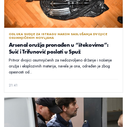
ODLUKA SUDIJE ZA ISTRAGU NAKON SASLUŠANJA DVOJICE
OSUMNJIČENIH NOVLJANA
Arsenal oružja pronađen u “štekovima”:
Suić i Trifunović poslati u Spuž
Pritvor dvojici osumnjičenih za nedozvoljeno držanje i nošenje
oružja i eksplozivnih materija, navela je ona, određen je zbog
opasnosti od...
21:41