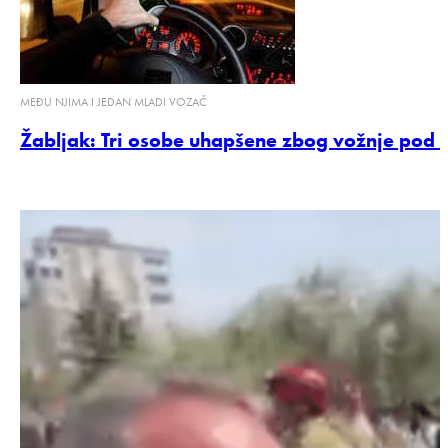
MEĐU NJIMA I JEDAN MLADI VOZAČ
Žabljak: Tri osobe uhapšene zbog vožnje pod 