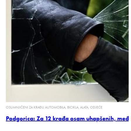
OSUMNJIČENI ZA KRAĐU AUTOMOBILA, BICIKLA, ALATA, ODJEĆE
Podgorica: Za 12 krađa osam uhapšenih, među n