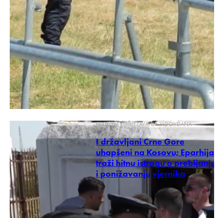
PRILIKOM OBILJEŽAVANJA VIDOVDANA
I državljani Crne Gore
uhapšeni na Kosovu; Eparhija
traži hitnu istragu o prebijanju
i ponižavanju vjernika