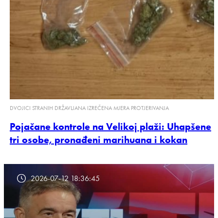
DVOJICI STRANIH DRŽAVLJANA IZREČENA MJERA PROTJERIVANJA
Pojačane kontrole na Velikoj plaži: Uhapšene
tri osobe, pronađeni marihuana i kokan
2026-07-12 18:36:45