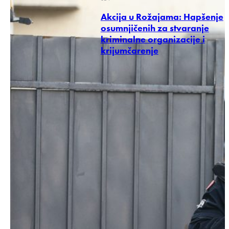
Akcija u Rožajama: Hapšenje
osumnjičenih za stvaranje
kriminalne organizacije i
krijumčarenje