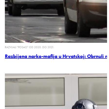
RAZVIJALI "POSAO" OD 2020. DO 2021.
Razbijena narko-mafija u Hrvatskoj: Obrnuli 