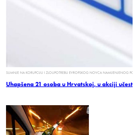
SUMNJE NA KORUPCIJU I ZLOUPOTREBU EVROPSKOG NOVCA NAMIJENJENOG POL
Uhapšena 21 osoba u Hrvatskoj, u akciji učest