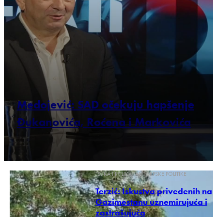
Medojević: SAD očekuju hapšenje
Đukanovića, Roćena i Markovića
"SLIKA I PRILIKA" ANTISRPSKE POLITIKE
Terzić: Iskustva privedenih na
Gazimestanu uznemirujuća i
zastrašujuća