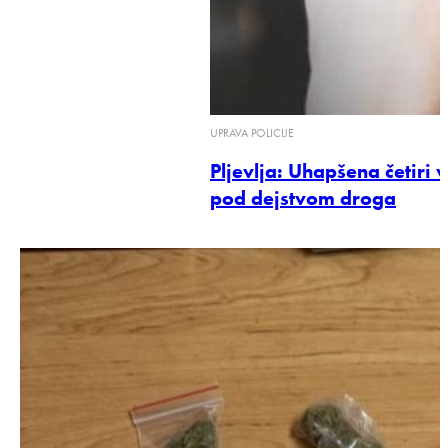
UPRAVA POLICIJE
Pljevlja: Uhapšena četiri v
pod dejstvom droga