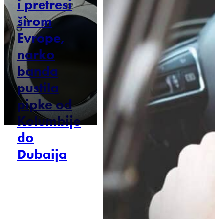
i pretresi
širom
Evrope,
narko
banda
pustila
pipke od
Kolumbije
do
Dubaija