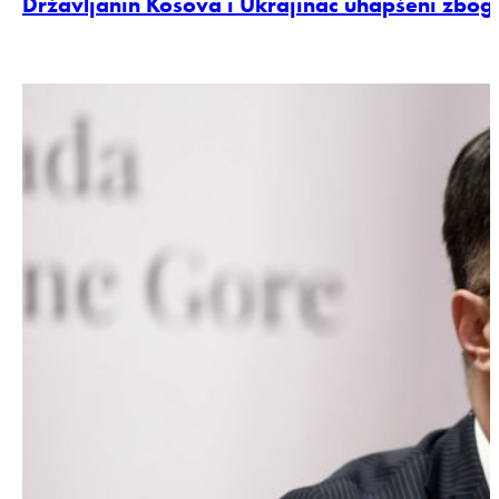
Državljanin Kosova i Ukrajinac uhapšeni zbog p