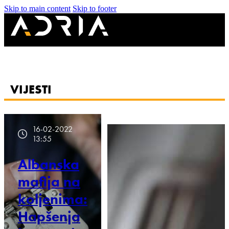
Skip to main content
Skip to footer
VIJESTI
16-02-2022
13:55
Albanska
mafija na
koljenima:
Hapšenja