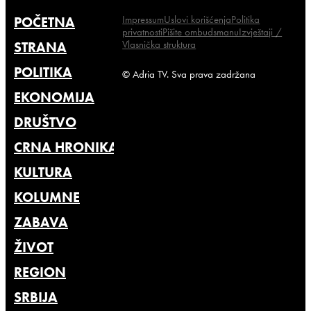
Impressum
Uslovi korišćenja
Politika
POČETNA
privatnosti
Pišite ombudsmanu
Izvještaji /
Vlasnička struktura
STRANA
POLITIKA
© Adria TV. Sva prava zadržana
EKONOMIJA
DRUŠTVO
CRNA HRONIKA
KULTURA
KOLUMNE
ZABAVA
ŽIVOT
REGION
SRBIJA