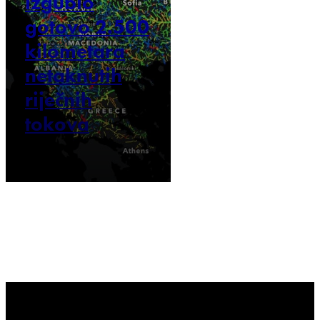
izgubio
gotovo 2.500
kilometara
netaknutih
riječnih
tokova