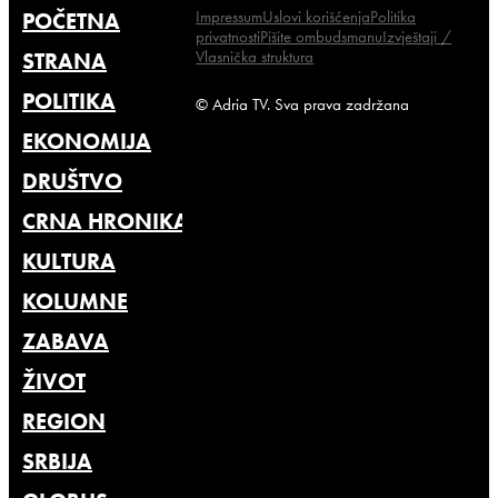
Impressum
Uslovi korišćenja
Politika
POČETNA
privatnosti
Pišite ombudsmanu
Izvještaji /
Vlasnička struktura
STRANA
POLITIKA
© Adria TV. Sva prava zadržana
EKONOMIJA
DRUŠTVO
CRNA HRONIKA
KULTURA
KOLUMNE
ZABAVA
ŽIVOT
REGION
SRBIJA