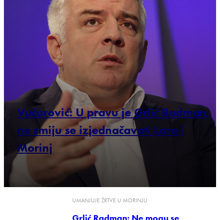
Vučurović: U pravu je Grlić Radman,
ne smiju se izjednačavati Lora i
Morinj
UMANJUJE ŽRTVE U MORINJU
Grlić Radman: Ne mogu se