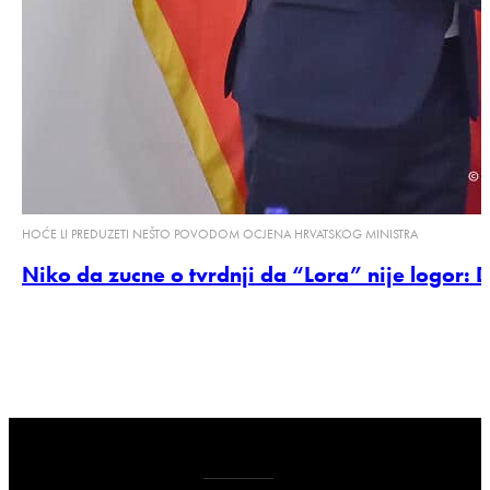
HOĆE LI PREDUZETI NEŠTO POVODOM OCJENA HRVATSKOG MINISTRA
Niko da zucne o tvrdnji da “Lora” nije logor: 