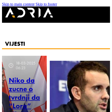
Skip to main content
Skip to footer
VIJESTI
18-03-2025
06:23
Niko da
zucne o
tvrdnji da
“Lora”