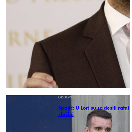
ODGOVORIO NA PITANJE KNEŽEVIĆA
Spajić: U Lori su se desili ratni
zločini