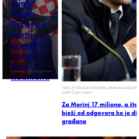
nije
logor:
Država i
partije
oćutali
poruku
Grlić
Radmana
"AKO JE ODLUKA DONIJETA, GRAĐANI IMAJU P
SVAKI ČLAN VLADE"
Za Morinj 17 miliona, a šta
bježi od odgovora ko je d
građana