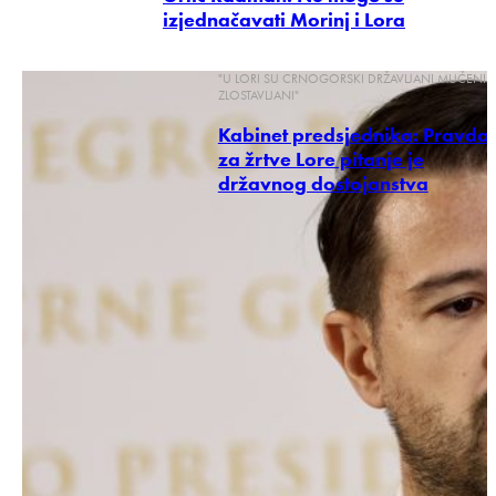
izjednačavati Morinj i Lora
"U LORI SU CRNOGORSKI DRŽAVLJANI MUČENI I
ZLOSTAVLJANI"
Kabinet predsjednika: Pravda
za žrtve Lore pitanje je
državnog dostojanstva