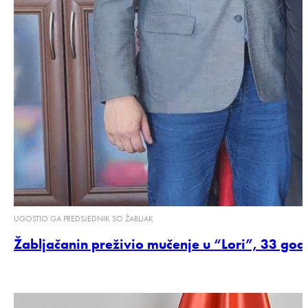
UGOSTIO GA PREDSJEDNIK SO ŽABLJAK
Žabljačanin preživio mučenje u “Lori”, 33 go