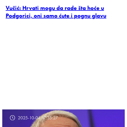
Vučić: Hrvati mogu da rade šta hoće u
Podgorici, oni samo ćute i pognu glavu
2025-10-04 17:35:27