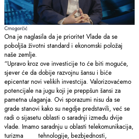
Crnogorčić
Ona je naglasila da je prioritet Vlade da se
poboljša životni standard i ekonomski položaj
naše zemlje.
“Upravo kroz ove investicije to će biti moguće,
sjever će da dobije razvojnu šansu i biće
epicentar novi velikih investcija. Valorizovaćemo
potencijale na jugu koji je preppšun šansi za
pametna ulaganja. Ovi sporazumi nisu da se
grade stanovi kako su negdje predstavili, već se
radi o sijasetu oblasti o saradnji između dvije
vlade. Imamo saradnju u oblasti telekomunikacija,
turizma tehnologije, bezbjednosti,