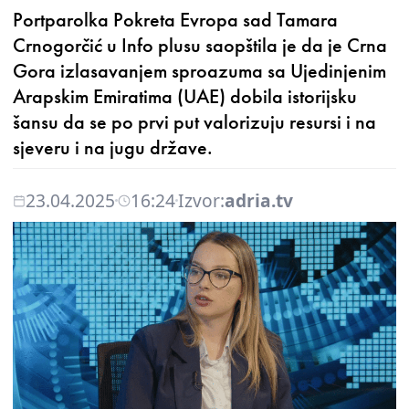
Portparolka Pokreta Evropa sad Tamara
Crnogorčić u Info plusu saopštila je da je Crna
Gora izlasavanjem sproazuma sa Ujedinjenim
Arapskim Emiratima (UAE) dobila istorijsku
šansu da se po prvi put valorizuju resursi i na
sjeveru i na jugu države.
23.04.2025
16:24
Izvor:
adria.tv