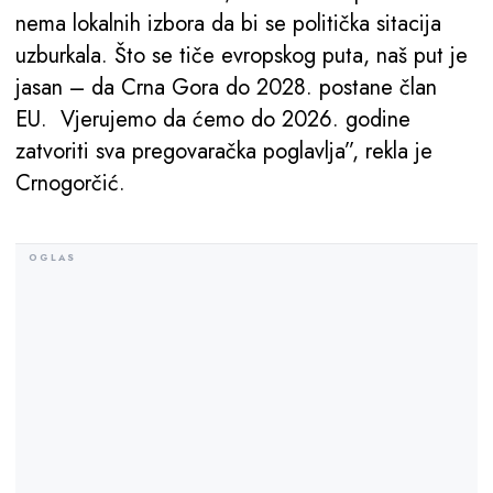
nema lokalnih izbora da bi se politička sitacija
uzburkala. Što se tiče evropskog puta, naš put je
jasan – da Crna Gora do 2028. postane član
EU. Vjerujemo da ćemo do 2026. godine
zatvoriti sva pregovaračka poglavlja”, rekla je
Crnogorčić.