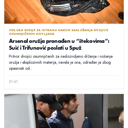
ODLUKA SUDIJE ZA ISTRAGU NAKON SASLUŠANJA DVOJICE
OSUMNJIČENIH NOVLJANA
Arsenal oružja pronađen u “štekovima”:
Suić i Trifunović poslati u Spuž
Pritvor dvojici osumnjičenih za nedozvoljeno držanje i nošenje
oružja i eksplozivnih materija, navela je ona, određen je zbog
opasnosti od...
21:41