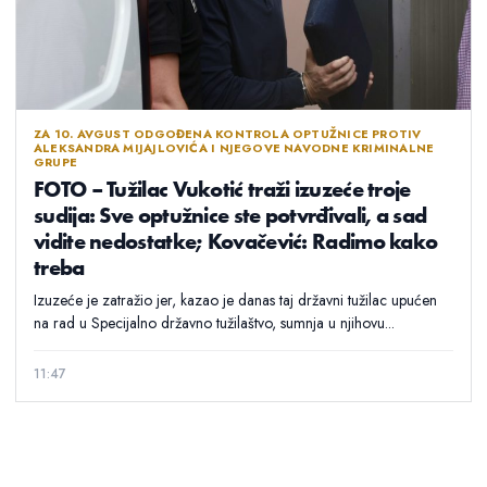
ZA 10. AVGUST ODGOĐENA KONTROLA OPTUŽNICE PROTIV
ALEKSANDRA MIJAJLOVIĆA I NJEGOVE NAVODNE KRIMINALNE
GRUPE
FOTO – Tužilac Vukotić traži izuzeće troje
sudija: Sve optužnice ste potvrđivali, a sad
vidite nedostatke; Kovačević: Radimo kako
treba
Izuzeće je zatražio jer, kazao je danas taj državni tužilac upućen
na rad u Specijalno državno tužilaštvo, sumnja u njihovu...
11:47