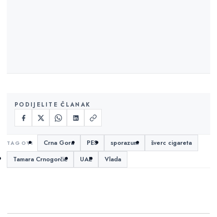
PODIJELITE ČLANAK
Crna Gora
PES
sporazum
šverc cigareta
Tamara Crnogorčić
UAE
Vlada