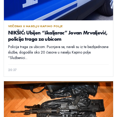
VEČERAS U NASELJU KAPINO POLJE
NIKŠIĆ: Ubijen “škaljarac” Jovan Mrvaljević,
policija traga za ubicom
Policija traga za ubicom. Pucnjava se, naveli su iz te bezbjednosne
službe, dogodila oko 20 časova u naselju Kapino polje.
"Službenici...
20:37