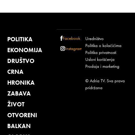
POLITIKA
Facebook
Uredništvo
Politika o kolačićima
Instagram
EKONOMIJA
Politika privatnosti
Uslovi korišćenja
DRUŠTVO
Prodaja i marketing
CRNA
© Adria TV. Sva prava
HRONIKA
pridržana
ZABAVA
ŽIVOT
OTVORENI
BALKAN