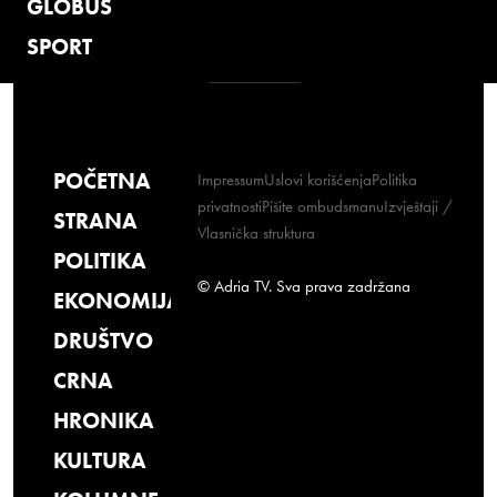
GLOBUS
SPORT
POČETNA
Impressum
Uslovi korišćenja
Politika
privatnosti
Pišite ombudsmanu
Izvještaji /
STRANA
Vlasnička struktura
POLITIKA
© Adria TV. Sva prava zadržana
EKONOMIJA
DRUŠTVO
CRNA
HRONIKA
KULTURA