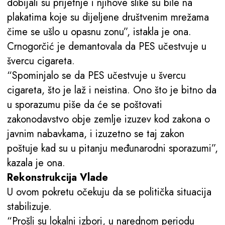
dobijali su prijetnje i njihove slike su bile na
plakatima koje su dijeljene društvenim mrežama
čime se ušlo u opasnu zonu”, istakla je ona.
Crnogorčić je demantovala da PES učestvuje u
švercu cigareta.
“Spominjalo se da PES učestvuje u švercu
cigareta, što je laž i neistina. Ono što je bitno da
u sporazumu piše da će se poštovati
zakonodavstvo obje zemlje izuzev kod zakona o
javnim nabavkama, i izuzetno se taj zakon
poštuje kad su u pitanju međunarodni sporazumi”,
kazala je ona.
Rekonstrukcija Vlade
U ovom pokretu očekuju da se politička situacija
stabilizuje.
“Prošli su lokalni izbori, u narednom periodu