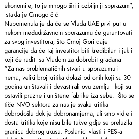
ekonomije, to je mnogo širi i ozbiljniji spprazum”,
istakla je Crnogorčić.
Napomenula je da će se Vlada UAE prvi put u
nekom međudržavnom sporazumu će garantovati
za svog investitora, što Crnoj Gori daje
garancije da će taj investitor biti kredibilan i jak i
koji će raditi sa Vladom za dobrobit građana
“Za nas problematičnih stvari u sporazumu i
nema, veliki broj kritika dolazi od onih koji su 30
godina uništavali i devastirali ovu zemlju i koji su
ostavili prazne i uništene fabrike iza sebe. Što se
tiče NVO sektora za nas je svaka kritika
dobrodošla dok je dobronamjerna, ali smo vidjeli
dosta kritika koje nisu bile takve gdje se prelazila
granica dobrog ukusa. Poslanici vlasti i PES-a