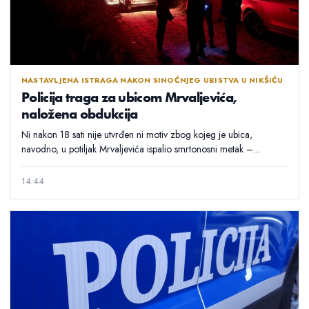
NASTAVLJENA ISTRAGA NAKON SINOĆNJEG UBISTVA U NIKŠIĆU
Policija traga za ubicom Mrvaljevića,
naložena obdukcija
Ni nakon 18 sati nije utvrđen ni motiv zbog kojeg je ubica,
navodno, u potiljak Mrvaljevića ispalio smrtonosni metak –...
14:44