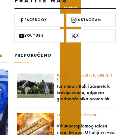
PRATITE NAS
PROJEKTI
FACEBOOK
INSTAGRAM
YOUTUBE
X
PREPORUČENO
E →
PLANINSKI PAŠNJACI NISU LUKSUZNI
RIZORTI
Turistima u Italiji zasmetala
kravlja zvona, odgovor
gradonačelnika postao hit
SA OZBILJNOM SUŠOM SE
SUOČAVAJU..
Vrhunac toplotnog talasa
širom Evrope: U Italiji svi veći