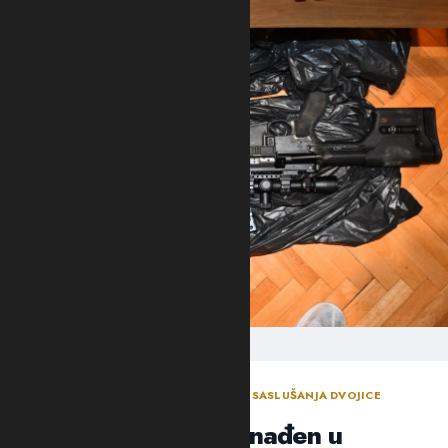
ODLUKA SUDIJE ZA ISTRAGU NAKON SASLUŠANJA DVOJICE
OSUMNJIČENIH NOVLJANA
Arsenal oružja pronađen u