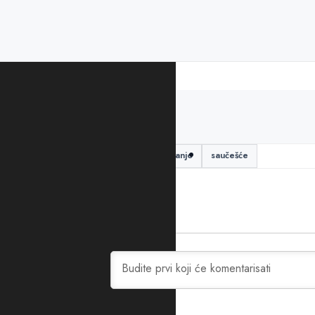
PODIJELITE ČLANAK
mitropolit mihailo
papa Franjo
saučešće