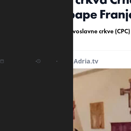
upokojenje pape Franj
Mitropolit Crnogorske pravoslavne crkve (CPC)
pape Franja.
23.04.2025
16:23
Izvor:
Adria.tv