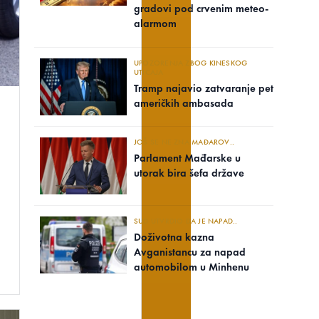
gradovi pod crvenim meteo-
alarmom
UPOZORENJA ZBOG KINESKOG
UTICAJA
Tramp najavio zatvaranje pet
američkih ambasada
JOŠ SE NE ZNA MAĐAROV..
Parlament Mađarske u
utorak bira šefa države
SUD UTVRDIO DA JE NAPAD..
Doživotna kazna
Avganistancu za napad
automobilom u Minhenu