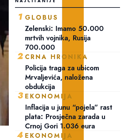
NAJČITANIJE
1
GLOBUS
Zelenski: Imamo 50.000
mrtvih vojnika, Rusija
700.000
2
CRNA HRONIKA
Policija traga za ubicom
Mrvaljevića, naložena
obdukcija
3
EKONOMIJA
Inflacija u junu “pojela” rast
plata: Prosječna zarada u
Crnoj Gori 1.036 eura
4
EKONOMIJA