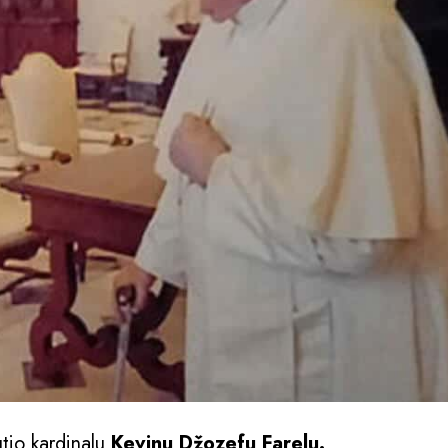
tio kardinalu
Kevinu Džozefu Farelu.