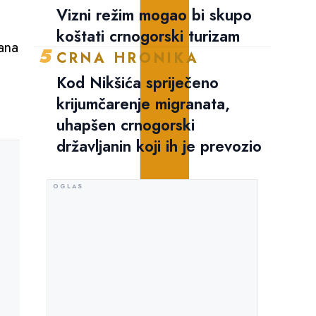
Vizni režim mogao bi skupo
koštati crnogorski turizam
ana
5
CRNA HRONIKA
Kod Nikšića spriječeno
krijumčarenje migranata,
uhapšen crnogorski
državljanin koji ih je prevozio