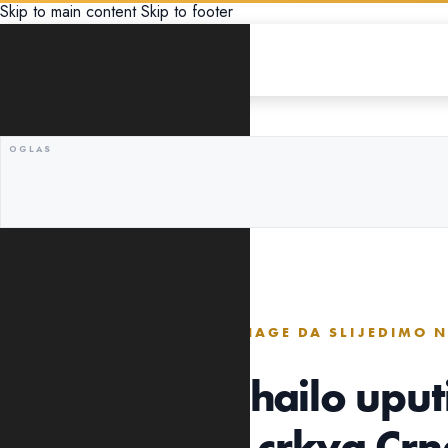
Skip to main content
Skip to footer
DRUŠTVO
"NEKA NAM GOSPOD DA SNAGE DA SLIJEDIMO N
PRIMJER"
Mitropolit Mihailo uput
Pravoslavna crkva Crn