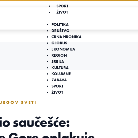
SPORT
ŽIVOT
POLITIKA
DRUŠTVO
CRNA HRONIKA
GLOBUS
EKONOMIJA
REGION
SRBIJA
KULTURA
KOLUMNE
ZABAVA
SPORT
ŽIVOT
JEGOV SVETI
io saučešće:
e Gore oplakuje