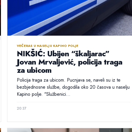
VEČERAS U NASELJU KAPINO POLJE
NIKŠIĆ: Ubijen “škaljarac”
Jovan Mrvaljević, policija traga
za ubicom
Policija traga za ubicom. Pucnjava se, naveli su iz te
bezbjednosne službe, dogodila oko 20 časova u naselju
Kapino polje. "Službenici...
20:37