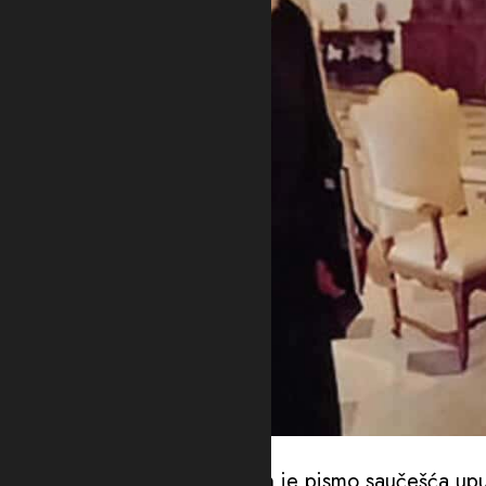
Foto: CPC
Kako je saopšteno iz CPC, on je pismo saučešća upu