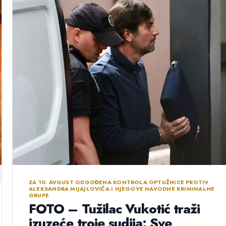
ZA 10. AVGUST ODGOĐENA KONTROLA OPTUŽNICE PROTIV
ALEKSANDRA MIJAJLOVIĆA I NJEGOVE NAVODNE KRIMINALNE
GRUPE
FOTO – Tužilac Vukotić traži
izuzeće troje sudija: Sve