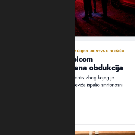
NASTAVLJENA ISTRAGA NAKON SINOĆNJEG UBISTVA U NIKŠIĆU
Policija traga za ubicom
Mrvaljevića, naložena obdukcija
Ni nakon 18 sati nije utvrđen ni motiv zbog kojeg je
ubica, navodno, u potiljak Mrvaljevića ispalio smrtonosni
metak –...
14:44