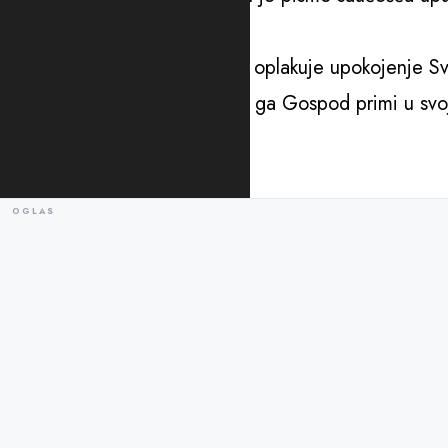
“Preosvećena Eminencijo,
Pravoslavna Crkva Crne Gore oplakuje upokojenje Sve
i za odbranu Tvorevine. Neka ga Gospod primi u svoj
primjer”, piše u pismu.