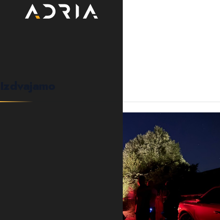
0
KOMENTARA
Izdvajamo