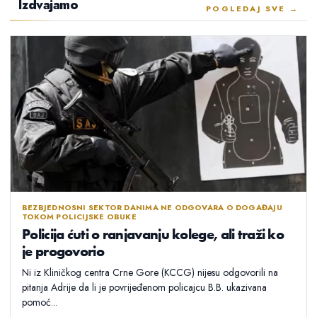
Izdvajamo
POGLEDAJ SVE →
BEZBJEDNOSNI SEKTOR DANIMA NE ODGOVARA O DOGAĐAJU
TOKOM POLICIJSKE OBUKE
Policija ćuti o ranjavanju kolege, ali traži ko
je progovorio
Ni iz Kliničkog centra Crne Gore (KCCG) nijesu odgovorili na
pitanja Adrije da li je povrijeđenom policajcu B.B. ukazivana
pomoć...