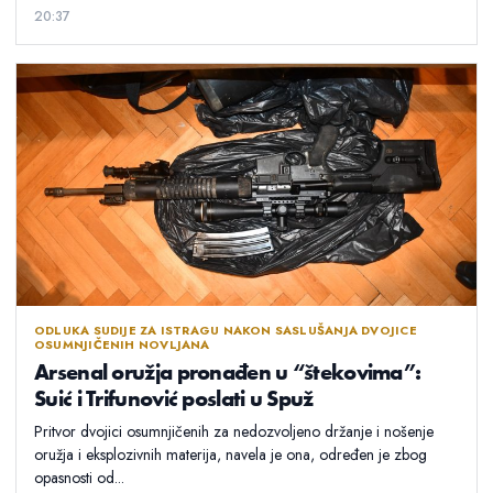
20:37
ODLUKA SUDIJE ZA ISTRAGU NAKON SASLUŠANJA DVOJICE
OSUMNJIČENIH NOVLJANA
Arsenal oružja pronađen u “štekovima”:
Suić i Trifunović poslati u Spuž
Pritvor dvojici osumnjičenih za nedozvoljeno držanje i nošenje
oružja i eksplozivnih materija, navela je ona, određen je zbog
opasnosti od...