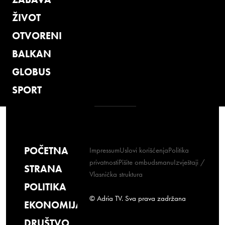
ŽIVOT
OTVORENI
BALKAN
GLOBUS
SPORT
POČETNA
Impressum
Uslovi korišćenja
Politika
privatnosti
Pišite ombudsmanu
Izvještaji /
STRANA
Vlasnička struktura
POLITIKA
© Adria TV. Sva prava zadržana
EKONOMIJA
DRUŠTVO