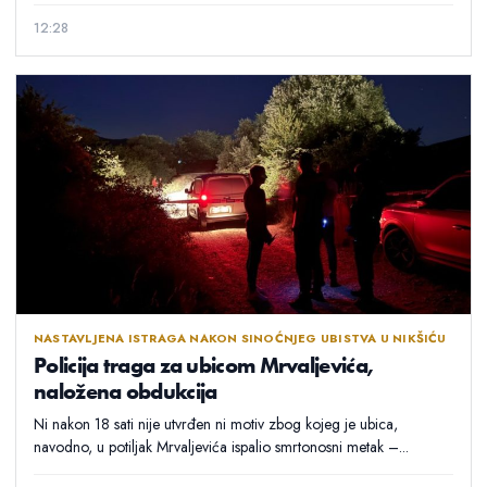
12:28
NASTAVLJENA ISTRAGA NAKON SINOĆNJEG UBISTVA U NIKŠIĆU
Policija traga za ubicom Mrvaljevića,
naložena obdukcija
Ni nakon 18 sati nije utvrđen ni motiv zbog kojeg je ubica,
navodno, u potiljak Mrvaljevića ispalio smrtonosni metak –...