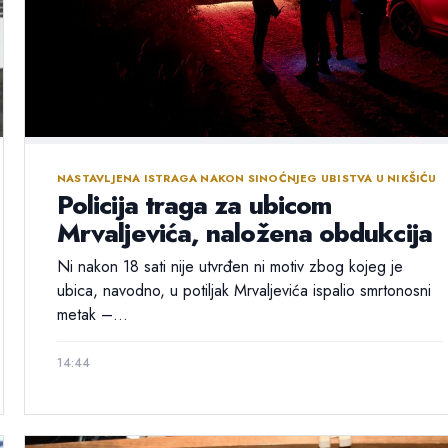
NASTAVLJENA ISTRAGA NAKON SINOĆNJEG UBISTVA U NIKŠIĆU
Policija traga za ubicom
Mrvaljevića, naložena obdukcija
Ni nakon 18 sati nije utvrđen ni motiv zbog kojeg je
ubica, navodno, u potiljak Mrvaljevića ispalio smrtonosni
metak –...
14:44