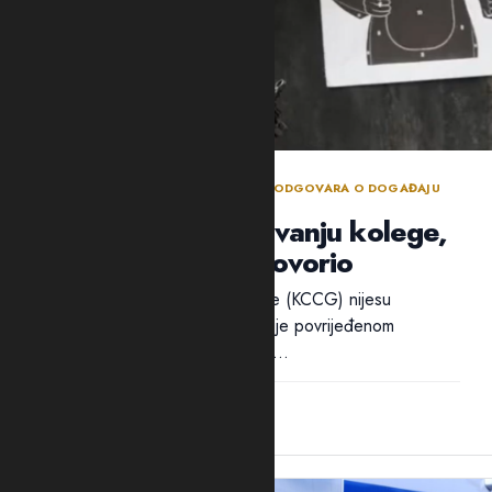
BEZBJEDNOSNI SEKTOR DANIMA NE ODGOVARA O DOGAĐAJU
TOKOM POLICIJSKE OBUKE
Policija ćuti o ranjavanju kolege,
ali traži ko je progovorio
Ni iz Kliničkog centra Crne Gore (KCCG) nijesu
odgovorili na pitanja Adrije da li je povrijeđenom
policajcu B.B. ukazivana pomoć...
12:28