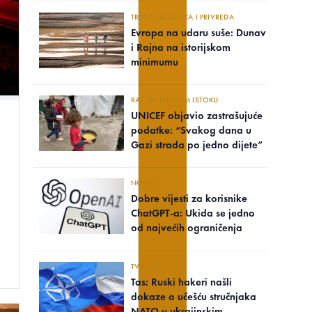
TRPE ENERGETIKA I PRIVREDA
Evropa na udaru suše: Dunav
i Rajna na istorijskom
minimumu
RAT NA BLISKOM ISTOKU
UNICEF objavio zastrašujuće
podatke: “Svakog dana u
Gazi strada po jedno dijete”
NOVINE
Dobre vijesti za korisnike
ChatGPT-a: Ukida se jedno
od najvećih ograničenja
TVRDNJE
Tas: Ruski hakeri našli
dokaze o učešću stručnjaka
NATO u ukrajinskim