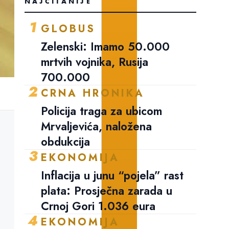
NAJČITANIJE
1
GLOBUS
Zelenski: Imamo 50.000
mrtvih vojnika, Rusija
700.000
2
CRNA HRONIKA
Policija traga za ubicom
Mrvaljevića, naložena
obdukcija
3
EKONOMIJA
Inflacija u junu “pojela” rast
plata: Prosječna zarada u
Crnoj Gori 1.036 eura
4
EKONOMIJA