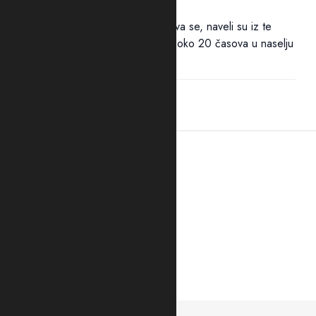
za ubicom
Policija traga za ubicom. Pucnjava se, naveli su iz te
bezbjednosne službe, dogodila oko 20 časova u naselju
Kapino polje. "Službenici...
20:37