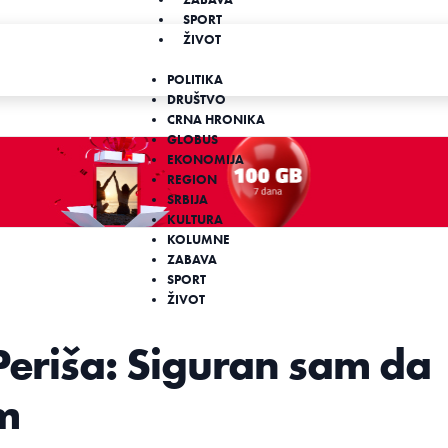
SPORT
ŽIVOT
POLITIKA
DRUŠTVO
CRNA HRONIKA
GLOBUS
EKONOMIJA
REGION
SRBIJA
KULTURA
KOLUMNE
ZABAVA
SPORT
ŽIVOT
 Periša: Siguran sam da
im