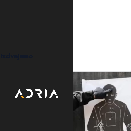
0
KOMENTARA
Izdvajamo