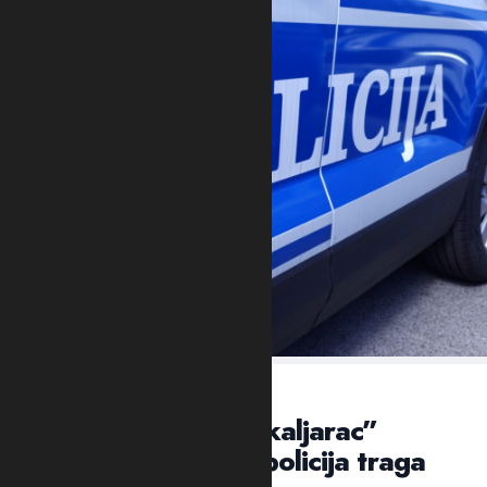
VEČERAS U NASELJU KAPINO POLJE
NIKŠIĆ: Ubijen “škaljarac”
Jovan Mrvaljević, policija traga