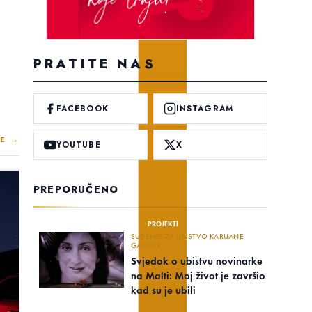
PRATITE NAS
FACEBOOK
INSTAGRAM
E →
YOUTUBE
X
PREPORUČENO
PROJEKTI
SUĐENJE ZA UBISTVO KARUANE
GALICIJE
Svjedok o ubistvu novinarke
na Malti: Moj život je završio
kad su je ubili