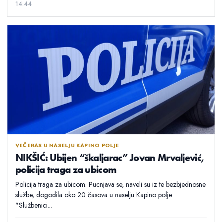
14:44
VEČERAS U NASELJU KAPINO POLJE
NIKŠIĆ: Ubijen “škaljarac” Jovan Mrvaljević,
policija traga za ubicom
Policija traga za ubicom. Pucnjava se, naveli su iz te bezbjednosne
službe, dogodila oko 20 časova u naselju Kapino polje.
"Službenici...