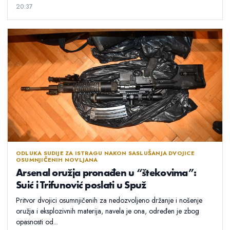
20:37
ODLUKA SUDIJE ZA ISTRAGU NAKON SASLUŠANJA DVOJICE
OSUMNJIČENIH NOVLJANA
Arsenal oružja pronađen u “štekovima”:
Suić i Trifunović poslati u Spuž
Pritvor dvojici osumnjičenih za nedozvoljeno držanje i nošenje
oružja i eksplozivnih materija, navela je ona, određen je zbog
opasnosti od...