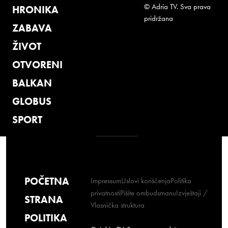
© Adria TV. Sva prava
HRONIKA
pridržana
ZABAVA
ŽIVOT
OTVORENI
BALKAN
GLOBUS
SPORT
POČETNA
Impressum
Uslovi korišćenja
Politika
privatnosti
Pišite ombudsmanu
Izvještaji /
STRANA
Vlasnička struktura
POLITIKA