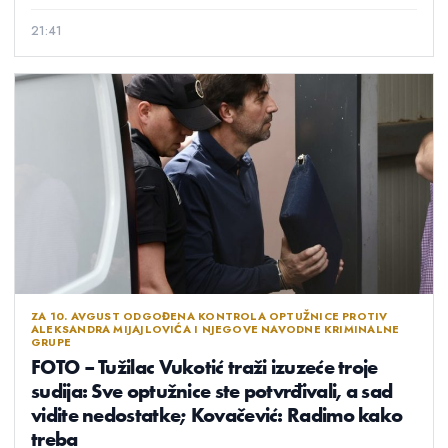
21:41
ZA 10. AVGUST ODGOĐENA KONTROLA OPTUŽNICE PROTIV
ALEKSANDRA MIJAJLOVIĆA I NJEGOVE NAVODNE KRIMINALNE
GRUPE
FOTO – Tužilac Vukotić traži izuzeće troje
sudija: Sve optužnice ste potvrđivali, a sad
vidite nedostatke; Kovačević: Radimo kako
treba