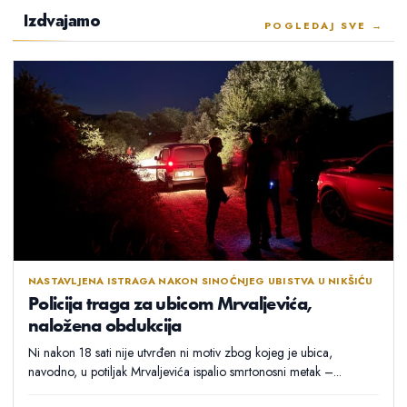
Izdvajamo
POGLEDAJ SVE →
NASTAVLJENA ISTRAGA NAKON SINOĆNJEG UBISTVA U NIKŠIĆU
Policija traga za ubicom Mrvaljevića,
naložena obdukcija
Ni nakon 18 sati nije utvrđen ni motiv zbog kojeg je ubica,
navodno, u potiljak Mrvaljevića ispalio smrtonosni metak –...