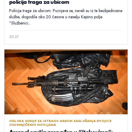
policija traga za ubicom
Policija traga za ubicom. Pucnjava se, naveli su iz te bezbjednosne
službe, dogodila oko 20 časova u naselju Kapino polje.
"Službenici...
20:37
ODLUKA SUDIJE ZA ISTRAGU NAKON SASLUŠANJA DVOJICE
OSUMNJIČENIH NOVLJANA
Arsenal oružja pronađen u “štekovima”: