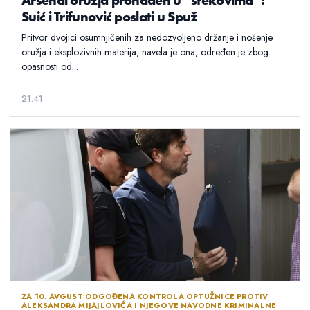
Suić i Trifunović poslati u Spuž
Pritvor dvojici osumnjičenih za nedozvoljeno držanje i nošenje
oružja i eksplozivnih materija, navela je ona, određen je zbog
opasnosti od...
21:41
ZA 10. AVGUST ODGOĐENA KONTROLA OPTUŽNICE PROTIV
ALEKSANDRA MIJAJLOVIĆA I NJEGOVE NAVODNE KRIMINALNE