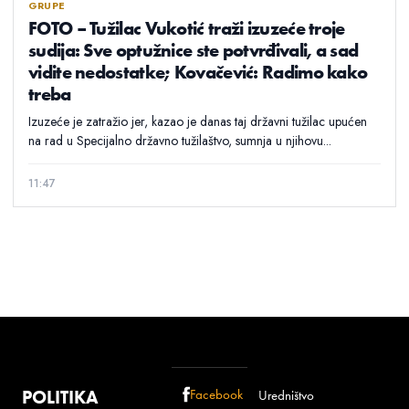
GRUPE
FOTO – Tužilac Vukotić traži izuzeće troje
sudija: Sve optužnice ste potvrđivali, a sad
vidite nedostatke; Kovačević: Radimo kako
treba
Izuzeće je zatražio jer, kazao je danas taj državni tužilac upućen
na rad u Specijalno državno tužilaštvo, sumnja u njihovu...
11:47
POLITIKA
Facebook
Uredništvo