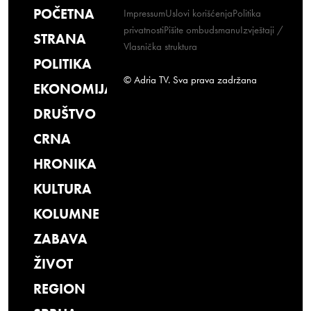
POČETNA
Impressum
Uslovi korišćenja
Politika
privatnosti
Pišite ombudsmanu
Izvještaji /
STRANA
Vlasnička struktura
POLITIKA
© Adria TV. Sva prava zadržana
EKONOMIJA
DRUŠTVO
CRNA
HRONIKA
KULTURA
KOLUMNE
ZABAVA
ŽIVOT
REGION