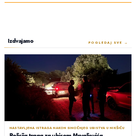
Izdvajamo
POGLEDAJ SVE →
NASTAVLJENA ISTRAGA NAKON SINOĆNJEG UBISTVA U NIKŠIĆU
Policija traga za ubicom Mrvaljevića,