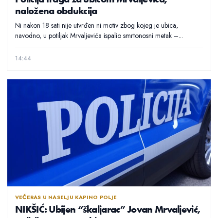
naložena obdukcija
Ni nakon 18 sati nije utvrđen ni motiv zbog kojeg je ubica,
navodno, u potiljak Mrvaljevića ispalio smrtonosni metak –...
14:44
VEČERAS U NASELJU KAPINO POLJE
NIKŠIĆ: Ubijen “škaljarac” Jovan Mrvaljević,