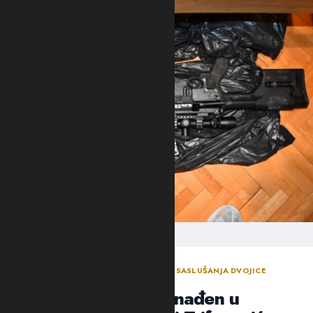
ODLUKA SUDIJE ZA ISTRAGU NAKON SASLUŠANJA DVOJICE
OSUMNJIČENIH NOVLJANA
Arsenal oružja pronađen u