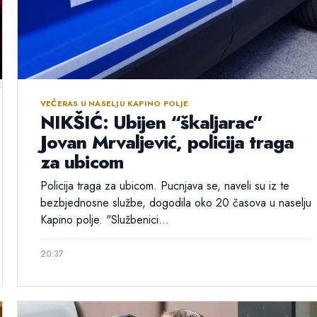
VEČERAS U NASELJU KAPINO POLJE
NIKŠIĆ: Ubijen “škaljarac”
Jovan Mrvaljević, policija traga
za ubicom
Policija traga za ubicom. Pucnjava se, naveli su iz te
bezbjednosne službe, dogodila oko 20 časova u naselju
Kapino polje. "Službenici...
20:37