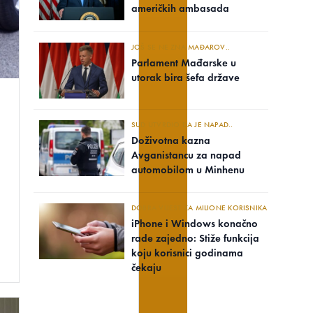
američkih ambasada
JOŠ SE NE ZNA MAĐAROV..
Parlament Mađarske u
utorak bira šefa države
SUD UTVRDIO DA JE NAPAD..
Doživotna kazna
Avganistancu za napad
automobilom u Minhenu
DOBRA VIJEST ZA MILIONE KORISNIKA
iPhone i Windows konačno
rade zajedno: Stiže funkcija
koju korisnici godinama
čekaju