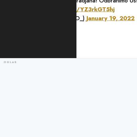
Odbranimo izbornu volju gradjana! Odbranimo Ust
IZBORI SAD!
https://t.co/YZ3rkGT5hj
— Janko Odović (@Janko_O_)
January 19, 2022