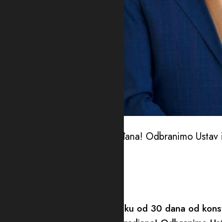
Foto: Dan
Odbranimo izbornu volju građana! Odbranimo Ustav i 
navodi
Novi mandatar SAMO u roku od 30 dana od konsti