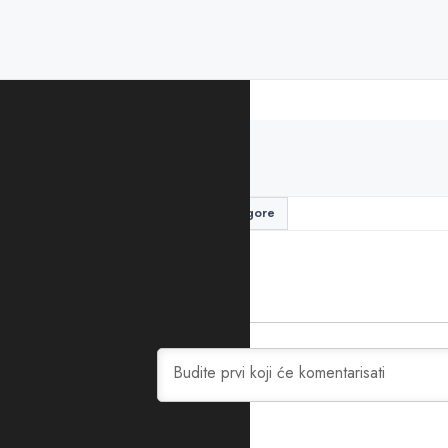
PODIJELITE ČLANAK
Janko Odović
ustav crne gore