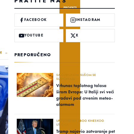
PRATITE NAS
PROJEKTI
FACEBOOK
INSTAGRAM
YOUTUBE
X
E →
PREPORUČENO
SA OZBILJNOM SUŠOM SE
SUOČAVAJU..
Vrhunac toplotnog talasa
širom Evrope: U Italiji svi veći
gradovi pod crvenim meteo-
alarmom
UPOZORENJA ZBOG KINESKOG
UTICAJA
Tramp najavio zatvaranje pet