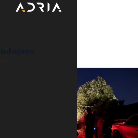
0
KOMENTARA
Izdvajamo