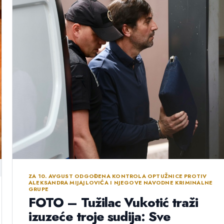
ZA 10. AVGUST ODGOĐENA KONTROLA OPTUŽNICE PROTIV
ALEKSANDRA MIJAJLOVIĆA I NJEGOVE NAVODNE KRIMINALNE
GRUPE
FOTO – Tužilac Vukotić traži
izuzeće troje sudija: Sve