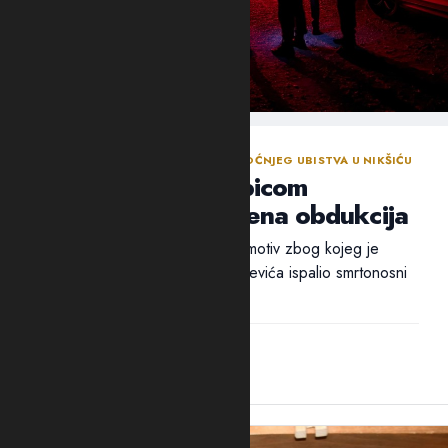
NASTAVLJENA ISTRAGA NAKON SINOĆNJEG UBISTVA U NIKŠIĆU
Policija traga za ubicom
Mrvaljevića, naložena obdukcija
Ni nakon 18 sati nije utvrđen ni motiv zbog kojeg je
ubica, navodno, u potiljak Mrvaljevića ispalio smrtonosni
metak –...
14:44