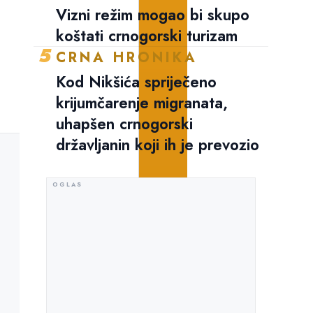
Vizni režim mogao bi skupo
koštati crnogorski turizam
5
CRNA HRONIKA
Kod Nikšića spriječeno
krijumčarenje migranata,
uhapšen crnogorski
državljanin koji ih je prevozio