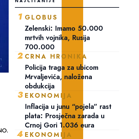
NAJČITANIJE
1
GLOBUS
Zelenski: Imamo 50.000
mrtvih vojnika, Rusija
700.000
2
CRNA HRONIKA
Policija traga za ubicom
Mrvaljevića, naložena
obdukcija
3
EKONOMIJA
.
Inflacija u junu “pojela” rast
plata: Prosječna zarada u
Crnoj Gori 1.036 eura
NO.
4
EKONOMIJA