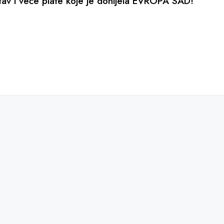
av i veće plate koje je donijela EVROPA SAD!