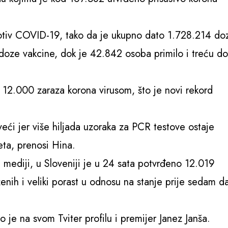
rotiv COVID-19, tako da je ukupno dato 1.728.214 do
doze vakcine, dok je 42.842 osoba primilo i treću do
d 12.000 zaraza korona virusom, što je novi rekord
veći jer više hiljada uzoraka za PCR testove ostaje
eta, prenosi Hina.
mediji, u Sloveniji je u 24 sata potvrđeno 12.019
enih i veliki porast u odnosu na stanje prije sedam d
 je na svom Tviter profilu i premijer Janez Janša.