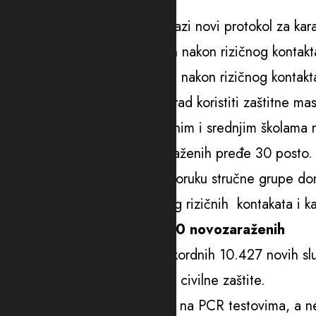
Novi protokol za karantin
Od danas je u Sloveniji na snazi novi protokol za kara
Prema njemu, u kućni karantin nakon rizičnog kontakta
zaštiti i obrazovanju, ali će se nakon rizičnog konta
antigenskim testovima, te za rad koristiti zaštitne ma
Takođe, cijeli razredi u osnovnim i srednjim školama
zaraze, nego tek kad broj zaraženih pređe 30 posto.
Takvu je odluku vlada na preporuku stručne grupe don
djelatnostima u kojima je zbog rizičnih kontakata i k
U Hrvatskoj više od 10.000 novozaraženih
U Hrvatskoj je zabilježeno rekordnih 10.427 novih sl
izvijestio je Nacionalni stožer civilne zaštite.
Broj novozaraženih temelji se na PCR testovima, a ne