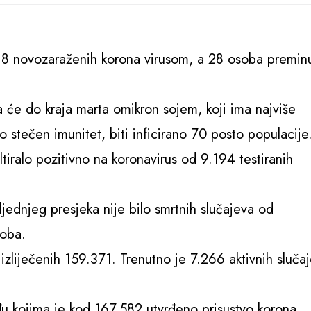
.318 novozaraženih korona virusom, a 28 osoba premin
a će do kraja marta omikron sojem, koji ima najviše
o stečen imunitet, biti inficirano 70 posto populacije
iralo pozitivno na koronavirus od 9.194 testiranih
ednjeg presjeka nije bilo smrtnih slučajeva od
soba.
izliječenih 159.371. Trenutno je 7.266 aktivnih sluča
u kojima je kod 167.582 utvrđeno prisustvo korona