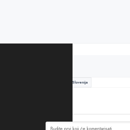
PODIJELITE ČLANAK
Hrvatska
koronavirus
Slovenija