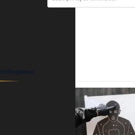
0
KOMENTARA
Izdvajamo