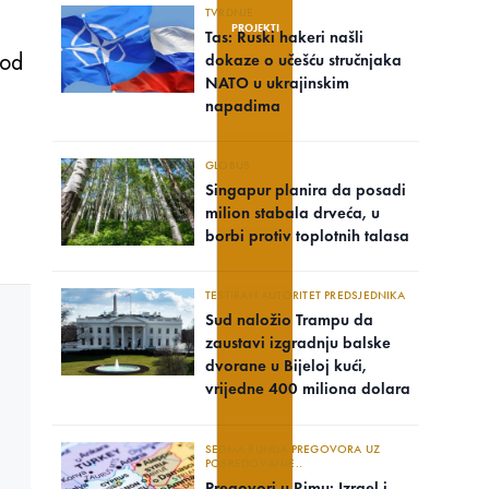
TVRDNJE
PROJEKTI
Tas: Ruski hakeri našli
 od
dokaze o učešću stručnjaka
NATO u ukrajinskim
napadima
GLOBUS
Singapur planira da posadi
milion stabala drveća, u
borbi protiv toplotnih talasa
TESTIRAN AUTORITET PREDSJEDNIKA
Sud naložio Trampu da
zaustavi izgradnju balske
dvorane u Bijeloj kući,
vrijedne 400 miliona dolara
SEDMA RUNDA PREGOVORA UZ
POSREDOVANJE..
Pregovori u Rimu: Izrael i