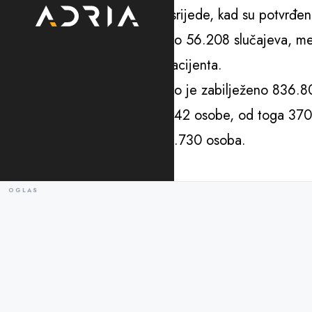
zaraženih zabilježeno prošle srijede, kad su potvrđe
Trenutno je u Hrvatskoj aktivno 56.208 slučajeva, m
čega su na respiratoru 204 pacijenta.
Od početka pandemije ukupno je zabilježeno 836.807
Ukupno su se oporavile 767.342 osobe, od toga 3702
U samoizolaciji je trenutno 31.730 osoba.