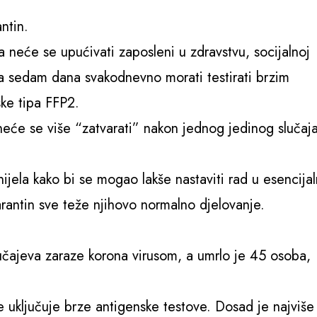
ntin.
 neće se upućivati zaposleni u zdravstvu, socijalnoj
kta sedam dana svakodnevno morati testirati brzim
ske tipa FFP2.
 neće se više “zatvarati” nakon jednog jedinog slučaj
ijela kako bi se mogao lakše nastaviti rad u esencija
arantin sve teže njihovo normalno djelovanje.
učajeva zaraze korona virusom, a umrlo je 45 osoba,
 uključuje brze antigenske testove. Dosad je najviše