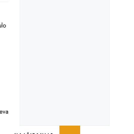
ulo
.
jeva