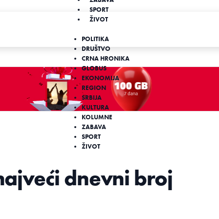
SPORT
ŽIVOT
POLITIKA
DRUŠTVO
CRNA HRONIKA
GLOBUS
EKONOMIJA
REGION
SRBIJA
KULTURA
KOLUMNE
ZABAVA
SPORT
ŽIVOT
najveći dnevni broj