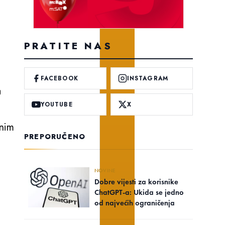
PRATITE NAS
FACEBOOK
INSTAGRAM
a
YOUTUBE
X
lnim
PREPORUČENO
NOVINE
Dobre vijesti za korisnike
ChatGPT-a: Ukida se jedno
od najvećih ograničenja