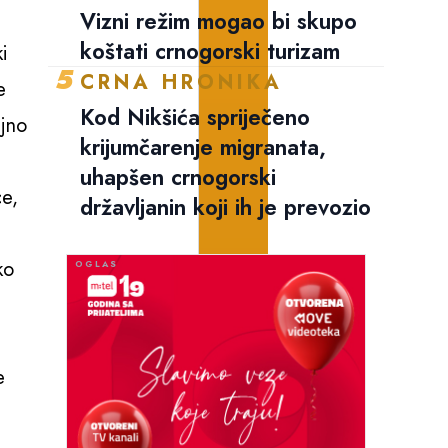
Vizni režim mogao bi skupo
koštati crnogorski turizam
i
5
CRNA HRONIKA
e
Kod Nikšića spriječeno
ljno
krijumčarenje migranata,
uhapšen crnogorski
ce,
državljanin koji ih je prevozio
ko
e