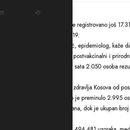
19.01.2022
12:53
U posljednja 24 sata u Srbiji je registrovano još 17
od posljedica bolesti COVID-19.
Primarijus dr. Radmilo Petrović, epidemiolog, kaže d
mutacija do sada pa probija i postvakcinalni i prirodn
Na Kosovu je u posljednja 24 sata 2.050 osoba rezult
sumnjivih uzoraka.
Prema podacima Ministarstva zdravlja Kosova od poslj
posljedica COVID-19. Ukupno je preminulo 2.995 o
Danas je izliječeno 462 građana, dok je ukupan broj 
zaraze.
Ukupno je do sada testirano 1.494.481 uzoraka, međ