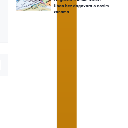
Liban bez dogovora o novim
zonama