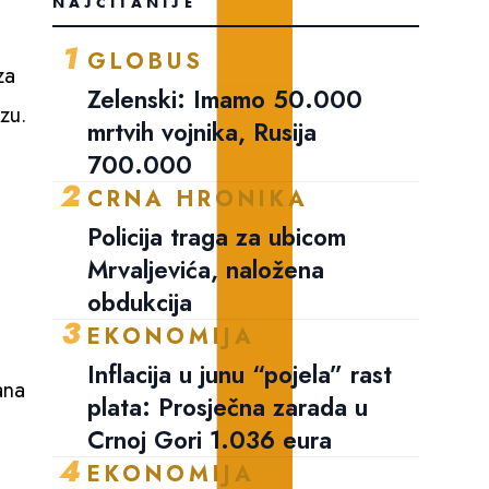
NAJČITANIJE
1
GLOBUS
za
Zelenski: Imamo 50.000
zu.
mrtvih vojnika, Rusija
700.000
2
CRNA HRONIKA
Policija traga za ubicom
Mrvaljevića, naložena
obdukcija
3
EKONOMIJA
Inflacija u junu “pojela” rast
ana
plata: Prosječna zarada u
Crnoj Gori 1.036 eura
4
EKONOMIJA