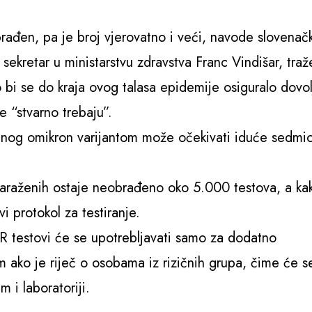
ađen, pa je broj vjerovatno i veći, navode slovenačk
 sekretar u ministarstvu zdravstva Franc Vindišar, traž
ko bi se do kraja ovog talasa epidemije osiguralo dovo
e “stvarno trebaju”.
zvanog omikron varijantom može očekivati iduće sedmi
araženih ostaje neobrađeno oko 5.000 testova, a ka
vi protokol za testiranje.
R testovi će se upotrebljavati samo za dodatno
im ako je riječ o osobama iz rizičnih grupa, čime će s
m i laboratoriji.