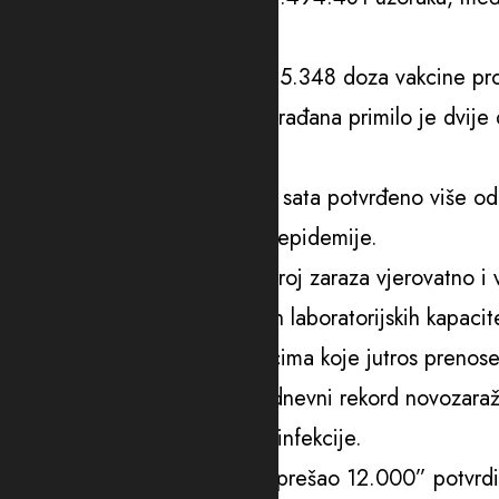
virusa.
Saopšteno je i da je dato još 5.348 doza vakcine p
vakcine. Do danas 798.225 građana primilo je dvije 
U Sloveniji novi rekord
U Sloveniji je u posljednja 24 sata potvrđeno više o
dnevnih infekcija od početka epidemije.
Mediji navode kako je pravi broj zaraza vjerovatno i 
neobrađeno zbog ograničenih laboratorijskih kapacit
Prema još neslužbenim podacima koje jutros prenose 
slučajeva zaraze, što je novi dnevni rekord novozaraž
kad su bile potvrđene 7.433 infekcije.
Da je broj dnevnih infekcija “prešao 12.000” potvrdio