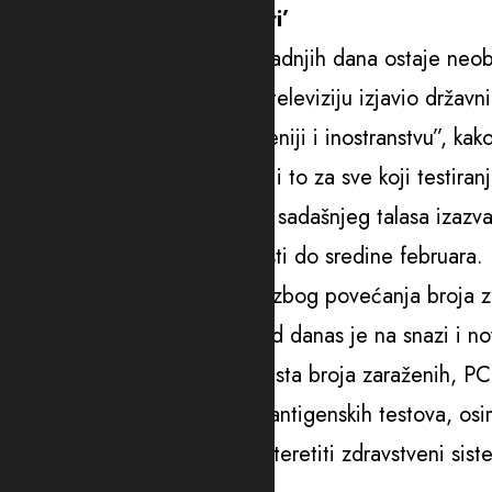
‘Broj hospitalizacija će rasti’
Dio PCR testova, međutim, zadnjih dana ostaje neobr
mediji. Kako je za Slovensku televiziju izjavio državni
se dodatni kapaciteti “u Sloveniji i inostranstvu”, ka
PCR testova i njihova obrada i to za sve koji testiranj
Vindišar je ocijenio da se vrh sadašnjeg talasa iza
dok će broj hospitalizacija rasti do sredine februara.
Slovenački mediji navode da zbog povećanja broja z
bi se ta situacija prevladala od danas je na snazi i no
Prema njemu, zbog velikog rasta broja zaraženih, PC
potvrđivanje pozitivnih brzih antigenskih testova, os
za jednu trećinu testiranja rasteretiti zdravstveni siste