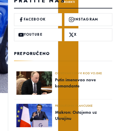
PRATITE NAS
PROJEKTI
FACEBOOK
INSTAGRAM
YOUTUBE
X
PREPORUČENO
OSNOVAN I NOVI ROD VOJSKE
Putin imenovao nove
komandante
PREDSJEDNIK FRANCUSKE
Makron: Ostajemo uz
Ukrajinu