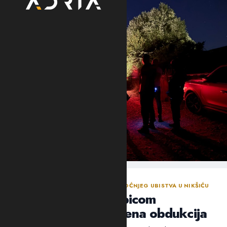
NASTAVLJENA ISTRAGA NAKON SINOĆNJEG UBISTVA U NIKŠIĆU
Policija traga za ubicom
Mrvaljevića, naložena obdukcija