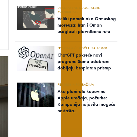
USAGLAŠENE GEOGRAFSKE
KOORDINATE
Veliki pomak oko Ormuskog
moreuza: Iran i Oman
usaglasili plovidbenu rutu
PROGRAM ĆE POČETI SA 10.000..
ChatGPT pokreće novi
program: Samo odabrani
dobijaju besplatan pristup
REKORDNA POTRAŽNJA
Ako planirate kupovinu
Apple uređaja, požurite:
Kompanija najavila moguću
nestašicu