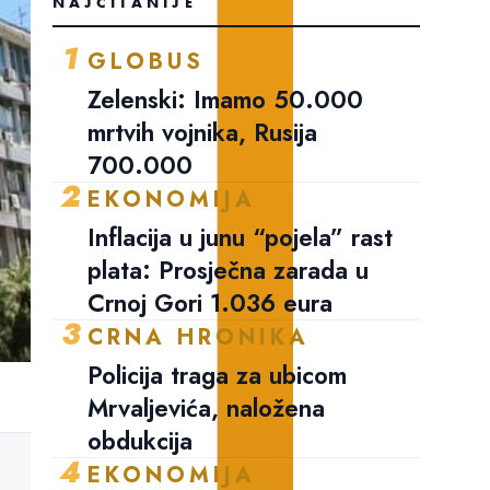
NAJČITANIJE
1
GLOBUS
Zelenski: Imamo 50.000
mrtvih vojnika, Rusija
700.000
2
EKONOMIJA
Inflacija u junu “pojela” rast
plata: Prosječna zarada u
Crnoj Gori 1.036 eura
3
CRNA HRONIKA
Policija traga za ubicom
Mrvaljevića, naložena
obdukcija
4
EKONOMIJA