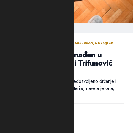
ODLUKA SUDIJE ZA ISTRAGU NAKON SASLUŠANJA DVOJICE
OSUMNJIČENIH NOVLJANA
Arsenal oružja pronađen u
“štekovima”: Suić i Trifunović
poslati u Spuž
Pritvor dvojici osumnjičenih za nedozvoljeno držanje i
nošenje oružja i eksplozivnih materija, navela je ona,
određen je zbog opasnosti od...
21:41