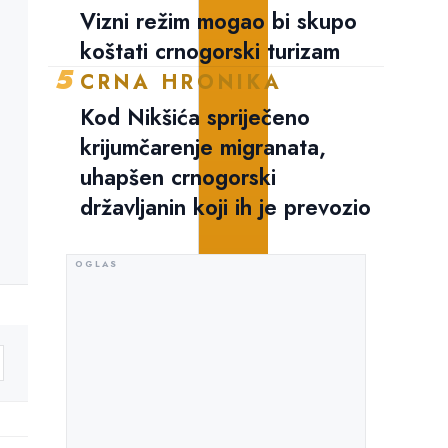
Vizni režim mogao bi skupo
koštati crnogorski turizam
5
CRNA HRONIKA
Kod Nikšića spriječeno
krijumčarenje migranata,
uhapšen crnogorski
državljanin koji ih je prevozio