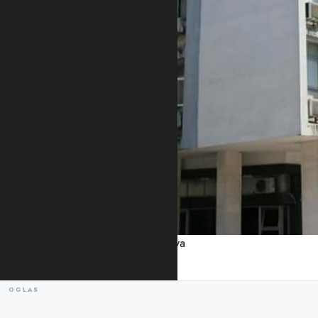
Zgrada Specijalnog državnog tužilaštva