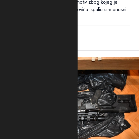
Ni nakon 18 sati nije utvrđen ni motiv zbog kojeg je
ubica, navodno, u potiljak Mrvaljevića ispalio smrtonosni
metak –...
14:44