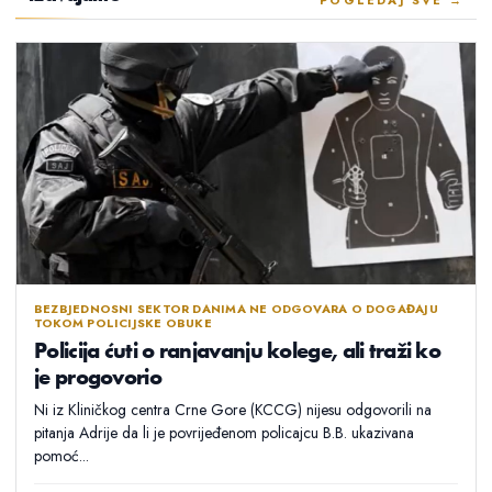
POGLEDAJ SVE →
BEZBJEDNOSNI SEKTOR DANIMA NE ODGOVARA O DOGAĐAJU
TOKOM POLICIJSKE OBUKE
Policija ćuti o ranjavanju kolege, ali traži ko
je progovorio
Ni iz Kliničkog centra Crne Gore (KCCG) nijesu odgovorili na
pitanja Adrije da li je povrijeđenom policajcu B.B. ukazivana
pomoć...