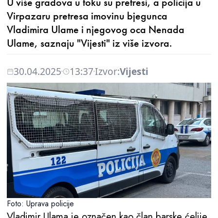
U više gradova u toku su pretresi, a policija u
Virpazaru pretresa imovinu bjegunca
Vladimira Ulame i njegovog oca Nenada
Ulame, saznaju "Vijesti" iz više izvora.
30.04.2025
13:37
Izvor:
Vijesti
Foto: Uprava policije
Vladimir Ulama je označen kao član barske ćelije