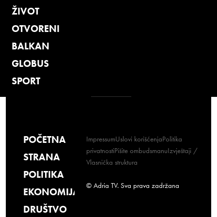
ŽIVOT
OTVORENI
BALKAN
GLOBUS
SPORT
POČETNA
Impressum
Uslovi korišćenja
Politika
privatnosti
Pišite ombudsmanu
Izvještaji /
STRANA
Vlasnička struktura
POLITIKA
© Adria TV. Sva prava zadržana
EKONOMIJA
DRUŠTVO