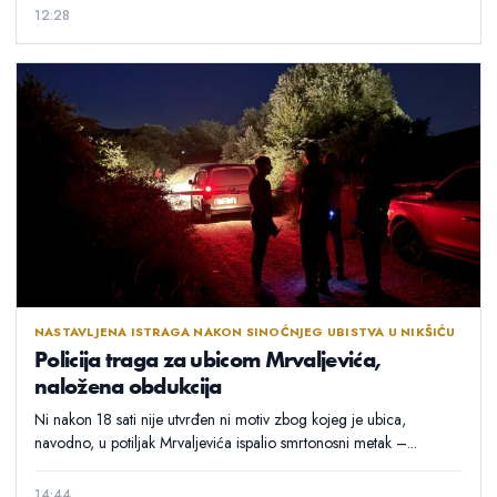
12:28
NASTAVLJENA ISTRAGA NAKON SINOĆNJEG UBISTVA U NIKŠIĆU
Policija traga za ubicom Mrvaljevića,
naložena obdukcija
Ni nakon 18 sati nije utvrđen ni motiv zbog kojeg je ubica,
navodno, u potiljak Mrvaljevića ispalio smrtonosni metak –...
14:44