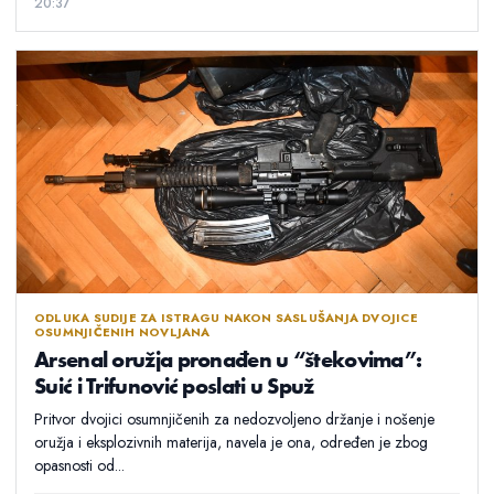
20:37
ODLUKA SUDIJE ZA ISTRAGU NAKON SASLUŠANJA DVOJICE
OSUMNJIČENIH NOVLJANA
Arsenal oružja pronađen u “štekovima”:
Suić i Trifunović poslati u Spuž
Pritvor dvojici osumnjičenih za nedozvoljeno držanje i nošenje
oružja i eksplozivnih materija, navela je ona, određen je zbog
opasnosti od...