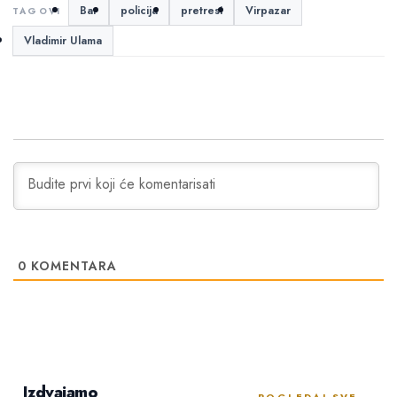
Bar
policija
pretresi
Virpazar
Vladimir Ulama
0
KOMENTARA
Izdvajamo