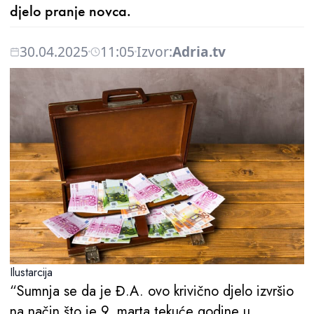
djelo pranje novca.
30.04.2025
11:05
Izvor:
Adria.tv
Ilustarcija
“Sumnja se da je Đ.A. ovo krivično djelo izvršio
na način što je 9. marta tekuće godine u