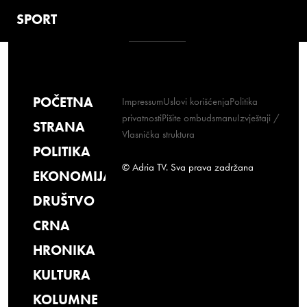
SPORT
POČETNA
Impressum
Uslovi korišćenja
Politika
privatnosti
Pišite ombudsmanu
Izvještaji /
STRANA
Vlasnička struktura
POLITIKA
© Adria TV. Sva prava zadržana
EKONOMIJA
DRUŠTVO
CRNA
HRONIKA
KULTURA
KOLUMNE