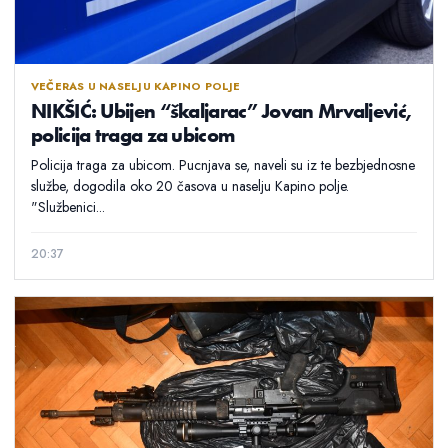
VEČERAS U NASELJU KAPINO POLJE
NIKŠIĆ: Ubijen “škaljarac” Jovan Mrvaljević,
policija traga za ubicom
Policija traga za ubicom. Pucnjava se, naveli su iz te bezbjednosne
službe, dogodila oko 20 časova u naselju Kapino polje.
"Službenici...
20:37