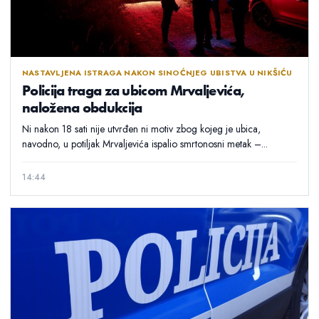
NASTAVLJENA ISTRAGA NAKON SINOĆNJEG UBISTVA U NIKŠIĆU
Policija traga za ubicom Mrvaljevića,
naložena obdukcija
Ni nakon 18 sati nije utvrđen ni motiv zbog kojeg je ubica,
navodno, u potiljak Mrvaljevića ispalio smrtonosni metak –...
14:44