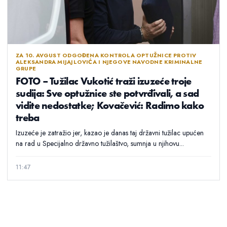
ZA 10. AVGUST ODGOĐENA KONTROLA OPTUŽNICE PROTIV
ALEKSANDRA MIJAJLOVIĆA I NJEGOVE NAVODNE KRIMINALNE
GRUPE
FOTO – Tužilac Vukotić traži izuzeće troje
sudija: Sve optužnice ste potvrđivali, a sad
vidite nedostatke; Kovačević: Radimo kako
treba
Izuzeće je zatražio jer, kazao je danas taj državni tužilac upućen
na rad u Specijalno državno tužilaštvo, sumnja u njihovu...
11:47