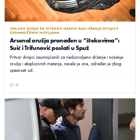
ODLUKA SUDIJE ZA ISTRAGU NAKON SASLUŠANJA DVOJICE
OSUMNJIČENIH NOVLJANA
Arsenal oružja pronađen u “štekovima”:
Suić i Trifunović poslati u Spuž
Pritvor dvojici osumnjičenih za nedozvoljeno držanje i nošenje
oružja i eksplozivnih materija, navela je ona, određen je zbog
opasnosti od...
21:41