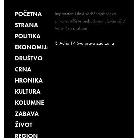
POČETNA
Impressum
Uslovi korišćenja
Politika
privatnosti
Pišite ombudsmanu
Izvještaji /
STRANA
Vlasnička struktura
POLITIKA
© Adria TV. Sva prava zadržana
EKONOMIJA
DRUŠTVO
CRNA
HRONIKA
KULTURA
KOLUMNE
ZABAVA
ŽIVOT
REGION