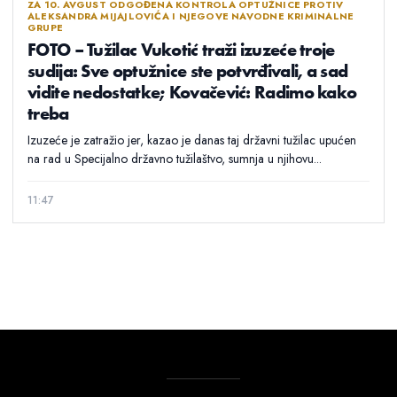
ZA 10. AVGUST ODGOĐENA KONTROLA OPTUŽNICE PROTIV
ALEKSANDRA MIJAJLOVIĆA I NJEGOVE NAVODNE KRIMINALNE
GRUPE
FOTO – Tužilac Vukotić traži izuzeće troje
sudija: Sve optužnice ste potvrđivali, a sad
vidite nedostatke; Kovačević: Radimo kako
treba
Izuzeće je zatražio jer, kazao je danas taj državni tužilac upućen
na rad u Specijalno državno tužilaštvo, sumnja u njihovu...
11:47