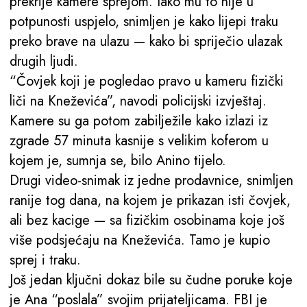
prekrije kamere sprejom. Iako mu to nije u
potpunosti uspjelo, snimljen je kako lijepi traku
preko brave na ulazu — kako bi spriječio ulazak
drugih ljudi.
“Čovjek koji je pogledao pravo u kameru fizički
liči na Kneževića”, navodi policijski izvještaj.
Kamere su ga potom zabilježile kako izlazi iz
zgrade 57 minuta kasnije s velikim koferom u
kojem je, sumnja se, bilo Anino tijelo.
Drugi video-snimak iz jedne prodavnice, snimljen
ranije tog dana, na kojem je prikazan isti čovjek,
ali bez kacige — sa fizičkim osobinama koje još
više podsjećaju na Kneževića. Tamo je kupio
sprej i traku.
Još jedan ključni dokaz bile su čudne poruke koje
je Ana “poslala” svojim prijateljicama. FBI je