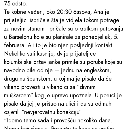
75 odsto.
Te kobne večeri, oko 20:30 časova, Ana je
prijateljici ispričala šta je vidjela tokom potrage
za novim stanom i pričale su o kratkom putovanju
u Barselonu koje su planirale za ponedjeljak, 5.
februara. Ali to je bio njen posljednji kontakt.
Nekoliko sati kasnije, dvije prijateljice
kolumbijske državljanke primile su poruke koje su
navodno bile od nje — jednu na engleskom,
drugu na španskom, u kojima je pisalo da će
vikend provesti u vikendici sa “divnim
muškarcem” kog je upravo upoznala. U poruci je
pisalo da joj je prišao na ulici i da su odmah
osjetili “nevjerovatnu konekciju”.
“Idemo tamo sada i provešću nekoliko dana.
Nema baš signala. Pozvaću te kada se vratim.