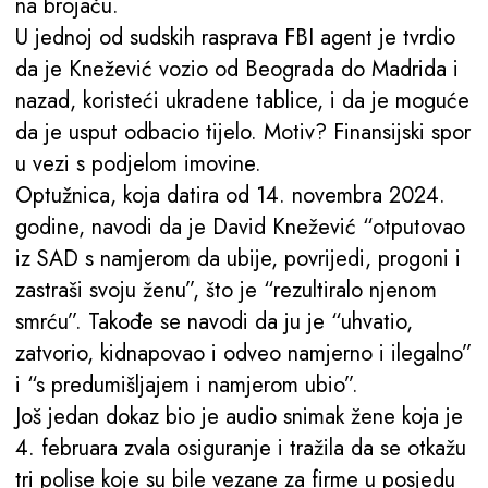
na brojaču.
U jednoj od sudskih rasprava FBI agent je tvrdio
da je Knežević vozio od Beograda do Madrida i
nazad, koristeći ukradene tablice, i da je moguće
da je usput odbacio tijelo. Motiv? Finansijski spor
u vezi s podjelom imovine.
Optužnica, koja datira od 14. novembra 2024.
godine, navodi da je David Knežević “otputovao
iz SAD s namjerom da ubije, povrijedi, progoni i
zastraši svoju ženu”, što je “rezultiralo njenom
smrću”. Takođe se navodi da ju je “uhvatio,
zatvorio, kidnapovao i odveo namjerno i ilegalno”
i “s predumišljajem i namjerom ubio”.
Još jedan dokaz bio je audio snimak žene koja je
4. februara zvala osiguranje i tražila da se otkažu
tri polise koje su bile vezane za firme u posjedu