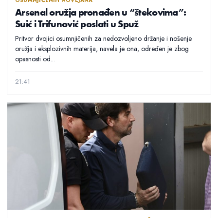
OSUMNJIČENIH NOVLJANA
Arsenal oružja pronađen u “štekovima”:
Suić i Trifunović poslati u Spuž
Pritvor dvojici osumnjičenih za nedozvoljeno držanje i nošenje
oružja i eksplozivnih materija, navela je ona, određen je zbog
opasnosti od...
21:41