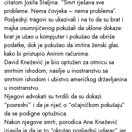
citatom Josifa Staljina: “Smrt rješava sve
probleme. Nema čovjeka – nema problema”.
Posljednji tragovi su ukazivali i na to da su brat i
majka osumnjičenog pokušali da uklone dokaze:
brat je ušao u kompjuter i pokušao da obriše
podatke, dok je pokušao da imitira ženski glas
kako bi pristupio Aninim računima.
David Knežević je bio optužen za otmicu sa
smrtnim ishodom; nasilje u inostranstvu sa
smrtnim ishodom i ubistvo američkog državljanina
u inostranstvu.
Njegovi advokati su tvrdili da su dokazi
“posredni” i da je riječ o “očajničkom pokušaju”
da se podigne optužnica.
Nakon njegove smrti, porodica Ane Knežević
izjavila je da je to “okrutan posljednji udarac” jer