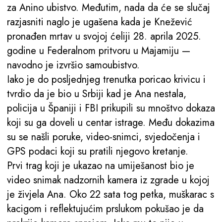
za Anino ubistvo. Međutim, nada da će se slučaj
razjasniti naglo je ugašena kada je Knežević
pronađen mrtav u svojoj ćeliji 28. aprila 2025.
godine u Federalnom pritvoru u Majamiju —
navodno je izvršio samoubistvo.
Iako je do posljednjeg trenutka poricao krivicu i
tvrdio da je bio u Srbiji kad je Ana nestala,
policija u Španiji i FBI prikupili su mnoštvo dokaza
koji su ga doveli u centar istrage. Među dokazima
su se našli poruke, video-snimci, svjedočenja i
GPS podaci koji su pratili njegovo kretanje.
Prvi trag koji je ukazao na umiješanost bio je
video snimak nadzornih kamera iz zgrade u kojoj
je živjela Ana. Oko 22 sata tog petka, muškarac s
kacigom i reflektujućim prslukom pokušao je da