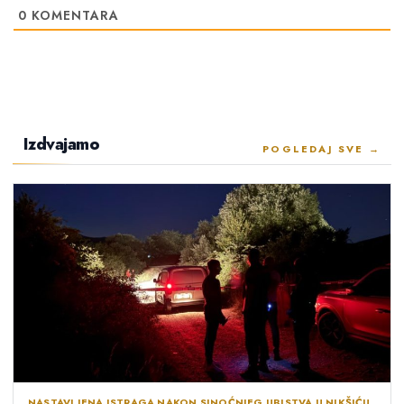
0
KOMENTARA
Izdvajamo
POGLEDAJ SVE →
NASTAVLJENA ISTRAGA NAKON SINOĆNJEG UBISTVA U NIKŠIĆU