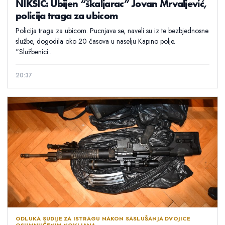
NIKŠIĆ: Ubijen “škaljarac” Jovan Mrvaljević,
policija traga za ubicom
Policija traga za ubicom. Pucnjava se, naveli su iz te bezbjednosne
službe, dogodila oko 20 časova u naselju Kapino polje.
"Službenici...
20:37
ODLUKA SUDIJE ZA ISTRAGU NAKON SASLUŠANJA DVOJICE