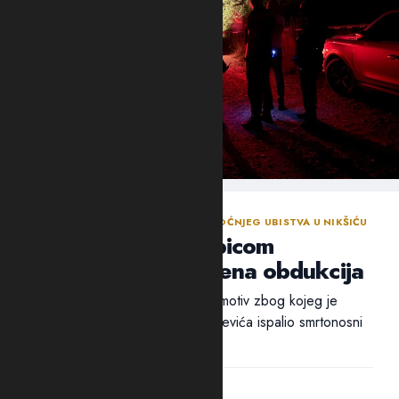
NASTAVLJENA ISTRAGA NAKON SINOĆNJEG UBISTVA U NIKŠIĆU
Policija traga za ubicom
Mrvaljevića, naložena obdukcija
Ni nakon 18 sati nije utvrđen ni motiv zbog kojeg je
ubica, navodno, u potiljak Mrvaljevića ispalio smrtonosni
metak –...
14:44