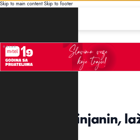
Skip to main content
Skip to footer
CRNA HRONIKA
"O TUČI NIJE ZNAO"
Uhapšen Cetinjanin, la
tužiocem