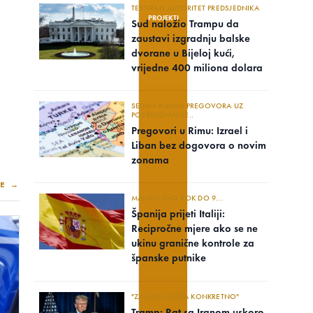
TESTIRAN AUTORITET PREDSJEDNIKA
PROJEKTI
Sud naložio Trampu da
zaustavi izgradnju balske
dvorane u Bijeloj kući,
vrijedne 400 miliona dolara
SEDMA RUNDA PREGOVORA UZ
POSREDOVANJE..
Pregovori u Rimu: Izrael i
Liban bez dogovora o novim
zonama
E →
MADRID DAO ROK DO 9...
Španija prijeti Italiji:
Recipročne mjere ako se ne
ukinu granične kontrole za
španske putnike
"ZA SADA NIŠTA KONKRETNO"
Tramp: Rat sa Iranom uskoro