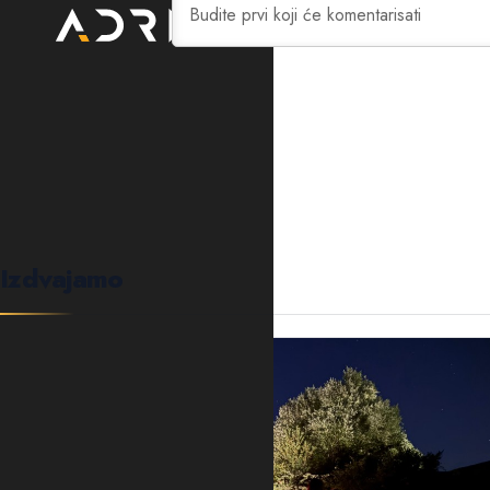
0
KOMENTARA
Izdvajamo