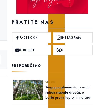
PRATITE NAS
FACEBOOK
INSTAGRAM
YOUTUBE
X
PREPORUČENO
GLOBUS
Singapur planira da posadi
milion stabala drveća, u
borbi protiv toplotnih talasa