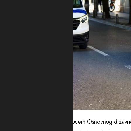
Ilustracija
“Prilikom saslušanja pred tužiocem Osnovnog državnog