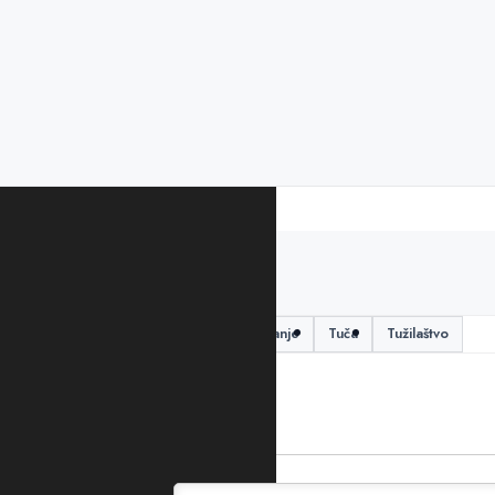
PODIJELITE ČLANAK
Cetinje
policija
saslušanje
Tuča
Tužilaštvo