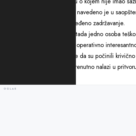
marta dao je iskaz o događaju o kojem nije imao sazna
napustio tužilačke prostorije”, navedeno je u saopšte
Nakon saslušanja, V.K. je određeno zadržavanje.
Iz Policije su podsjetili da je tada jedno osoba tešk
učesnika i uhapšeni A.M.(33) operativno interesantno
kriminalne grupe, zbog sumnje da su počinili krivično
Kako je saopšteno, M.M. se trenutno nalazi u pritvor