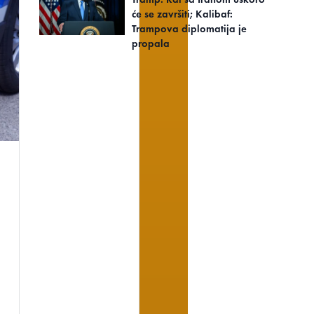
će se završiti; Kalibaf:
Trampova diplomatija je
propala