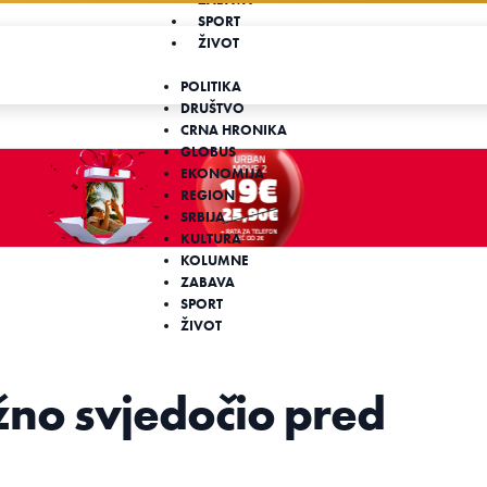
SPORT
ŽIVOT
POLITIKA
DRUŠTVO
CRNA HRONIKA
GLOBUS
EKONOMIJA
REGION
SRBIJA
KULTURA
KOLUMNE
ZABAVA
SPORT
ŽIVOT
žno svjedočio pred