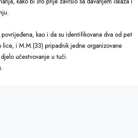
nja, kako bi što prije završio sa davanjem iskaza i
nju.
o povrijeđena, kao i da su identifikovana dva od pet
 lice, i M.M.(33) pripadnik jedne organizovane
 djelo učestvovanje u tuči.
u.