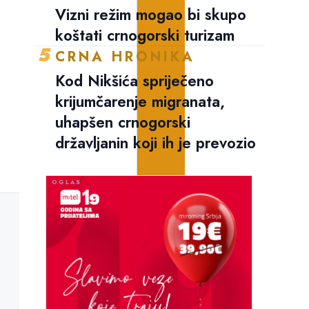
Vizni režim mogao bi skupo
koštati crnogorski turizam
5
CRNA HRONIKA
Kod Nikšića spriječeno
krijumčarenje migranata,
uhapšen crnogorski
državljanin koji ih je prevozio