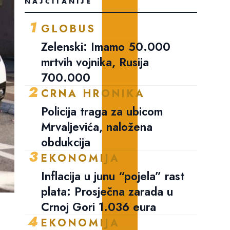
NAJČITANIJE
1
GLOBUS
Zelenski: Imamo 50.000
mrtvih vojnika, Rusija
700.000
2
CRNA HRONIKA
Policija traga za ubicom
Mrvaljevića, naložena
obdukcija
3
EKONOMIJA
Inflacija u junu “pojela” rast
plata: Prosječna zarada u
Crnoj Gori 1.036 eura
.
4
EKONOMIJA