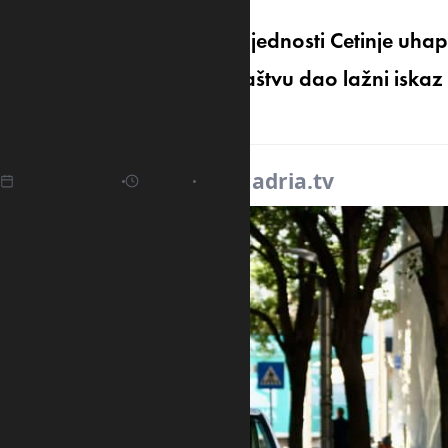
Službenici Odjeljenja bezbjednosti Cetinje uhaps
prilikom saslušanja u tužilaštvu dao lažni iskaz
cetinjskoj ulici.
07.04.2025
13:35
Izvor:
adria.tv