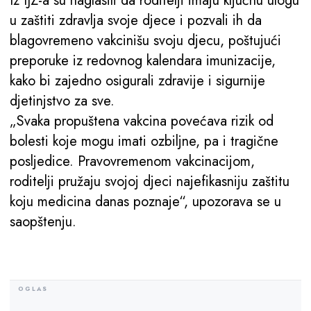
Iz IJZ-a su naglasili da roditelji imaju ključnu ulogu
u zaštiti zdravlja svoje djece i pozvali ih da
blagovremeno vakcinišu svoju djecu, poštujući
preporuke iz redovnog kalendara imunizacije,
kako bi zajedno osigurali zdravije i sigurnije
djetinjstvo za sve.
„Svaka propuštena vakcina povećava rizik od
bolesti koje mogu imati ozbiljne, pa i tragične
posljedice. Pravovremenom vakcinacijom,
roditelji pružaju svojoj djeci najefikasniju zaštitu
koju medicina danas poznaje“, upozorava se u
saopštenju.