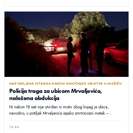
NASTAVLJENA ISTRAGA NAKON SINOĆNJEG UBISTVA U NIKŠIĆU
Policija traga za ubicom Mrvaljevića,
naložena obdukcija
Ni nakon 18 sati nije utvrđen ni motiv zbog kojeg je ubica,
navodno, u potiljak Mrvaljevića ispalio smrtonosni metak –...
14:44