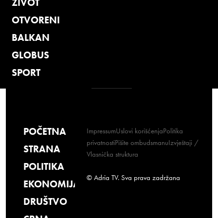
ŽIVOT
OTVORENI
BALKAN
GLOBUS
SPORT
POČETNA
Impressum
Uslovi korišćenja
Politika
privatnosti
Pišite ombudsmanu
Izvještaji /
STRANA
Vlasnička struktura
POLITIKA
© Adria TV. Sva prava zadržana
EKONOMIJA
DRUŠTVO