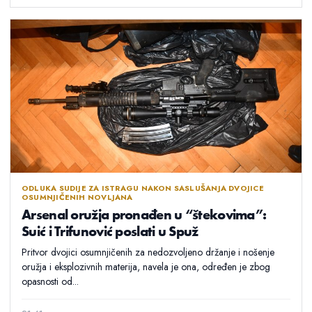
ODLUKA SUDIJE ZA ISTRAGU NAKON SASLUŠANJA DVOJICE
OSUMNJIČENIH NOVLJANA
Arsenal oružja pronađen u “štekovima”:
Suić i Trifunović poslati u Spuž
Pritvor dvojici osumnjičenih za nedozvoljeno držanje i nošenje
oružja i eksplozivnih materija, navela je ona, određen je zbog
opasnosti od...