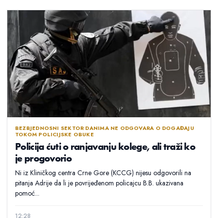
BEZBJEDNOSNI SEKTOR DANIMA NE ODGOVARA O DOGAĐAJU
TOKOM POLICIJSKE OBUKE
Policija ćuti o ranjavanju kolege, ali traži ko
je progovorio
Ni iz Kliničkog centra Crne Gore (KCCG) nijesu odgovorili na
pitanja Adrije da li je povrijeđenom policajcu B.B. ukazivana
pomoć...
12:28