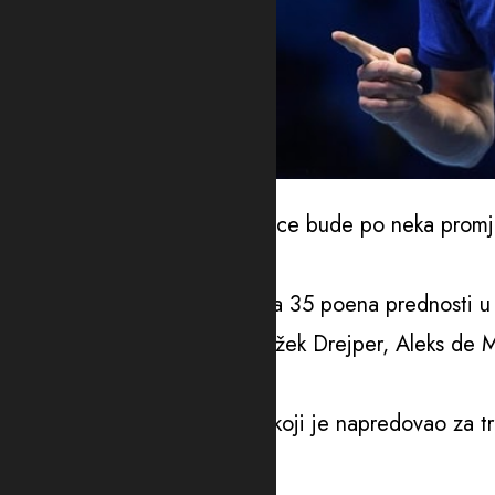
Aleksandar Zverev
Iza njega gotovo svake sedmice bude po neka promje
ispred Karlosa Alkarasa.
Njemac na drugoj poziciji ima 35 poena prednosti 
Tejlor Fric, Novak Đoković, Džek Drejper, Aleks de Mi
četvrtog do osmog mjesta.
Deveti je sada Holger Rune, koji je napredovao za tri
Medvedev.