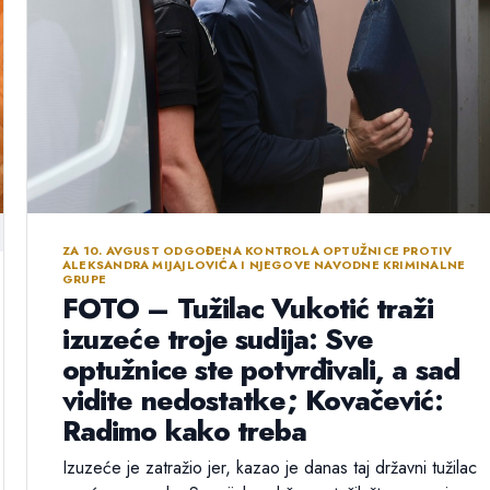
ZA 10. AVGUST ODGOĐENA KONTROLA OPTUŽNICE PROTIV
ALEKSANDRA MIJAJLOVIĆA I NJEGOVE NAVODNE KRIMINALNE
GRUPE
FOTO – Tužilac Vukotić traži
izuzeće troje sudija: Sve
optužnice ste potvrđivali, a sad
vidite nedostatke; Kovačević:
Radimo kako treba
Izuzeće je zatražio jer, kazao je danas taj državni tužilac