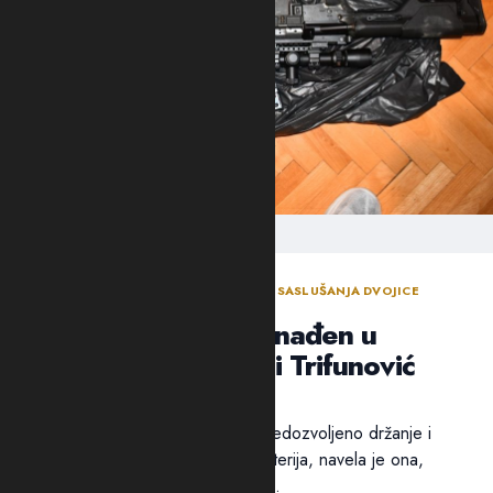
ODLUKA SUDIJE ZA ISTRAGU NAKON SASLUŠANJA DVOJICE
OSUMNJIČENIH NOVLJANA
Arsenal oružja pronađen u
“štekovima”: Suić i Trifunović
poslati u Spuž
Pritvor dvojici osumnjičenih za nedozvoljeno držanje i
nošenje oružja i eksplozivnih materija, navela je ona,
određen je zbog opasnosti od...