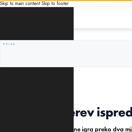
Skip to main content
Skip to footer
SPORT
ĐOKOVIĆ I DALJE PETI
ATP lista: Zverev ispre
Janik Siner zbog dopinga ne igra preko dva mjes