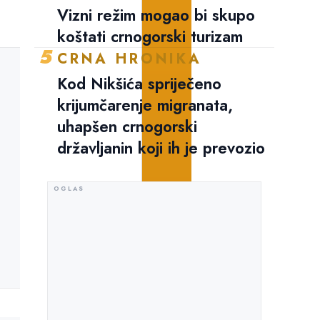
Vizni režim mogao bi skupo
koštati crnogorski turizam
5
CRNA HRONIKA
Kod Nikšića spriječeno
krijumčarenje migranata,
uhapšen crnogorski
državljanin koji ih je prevozio