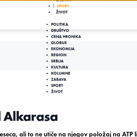
SPORT
ŽIVOT
POLITIKA
DRUŠTVO
CRNA HRONIKA
GLOBUS
EKONOMIJA
REGION
SRBIJA
KULTURA
KOLUMNE
ZABAVA
SPORT
ŽIVOT
d Alkarasa
eca, ali to ne utiče na njegov položaj na ATP li