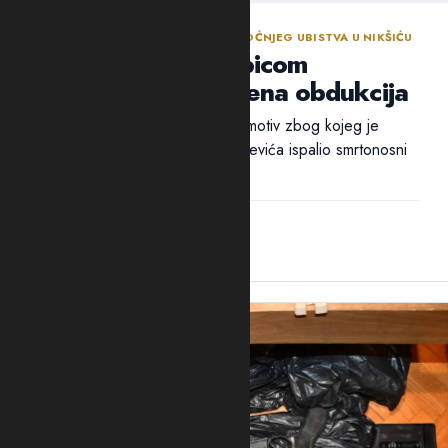
NASTAVLJENA ISTRAGA NAKON SINOĆNJEG UBISTVA U NIKŠIĆU
Policija traga za ubicom
Mrvaljevića, naložena obdukcija
Ni nakon 18 sati nije utvrđen ni motiv zbog kojeg je
ubica, navodno, u potiljak Mrvaljevića ispalio smrtonosni
metak –...
14:44