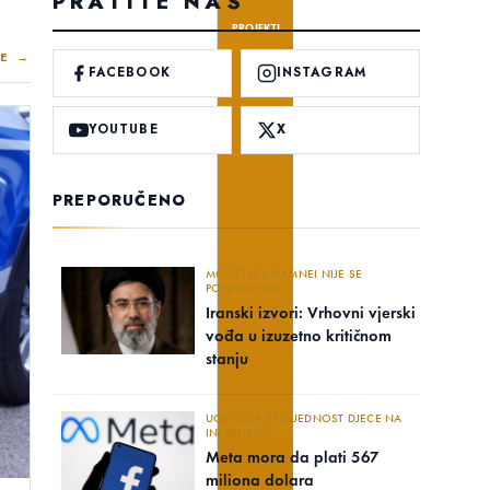
PRATITE NAS
PROJEKTI
E →
FACEBOOK
INSTAGRAM
YOUTUBE
X
PREPORUČENO
MODŽTABA HAMNEI NIJE SE
POJAVLJIVAO..
Iranski izvori: Vrhovni vjerski
vođa u izuzetno kritičnom
stanju
UGROZILA BEZBJEDNOST DJECE NA
INTERNETU
Meta mora da plati 567
miliona dolara