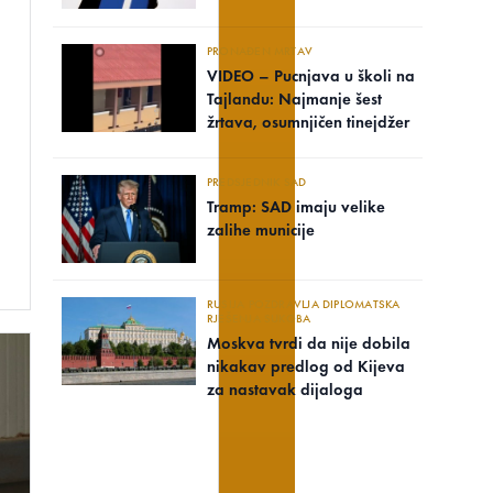
PRONAĐEN MRTAV
VIDEO – Pucnjava u školi na
Tajlandu: Najmanje šest
žrtava, osumnjičen tinejdžer
PREDSJEDNIK SAD
Tramp: SAD imaju velike
zalihe municije
RUSIJA POZDRAVLJA DIPLOMATSKA
RJEŠENJA SUKOBA
Moskva tvrdi da nije dobila
nikakav predlog od Kijeva
za nastavak dijaloga