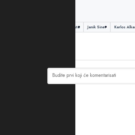
PODIJELITE ČLANAK
Aleksandar Zverev
ATP lista
Janik Siner
Karlos Alka
0
KOMENTARA