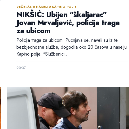
VEČERAS U NASELJU KAPINO POLJE
NIKŠIĆ: Ubijen “škaljarac”
Jovan Mrvaljević, policija traga
za ubicom
Policija traga za ubicom. Pucnjava se, naveli su iz te
bezbjednosne službe, dogodila oko 20 časova u naselju
Kapino polje. "Službenici...
20:37