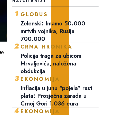
NAJČITANIJE
1
GLOBUS
Zelenski: Imamo 50.000
mrtvih vojnika, Rusija
700.000
2
CRNA HRONIKA
ev
Policija traga za ubicom
Mrvaljevića, naložena
obdukcija
3
EKONOMIJA
Inflacija u junu “pojela” rast
plata: Prosječna zarada u
Crnoj Gori 1.036 eura
4
EKONOMIJA