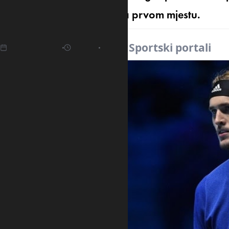
gdje je i dalje ubjedljivo na prvom mjestu.
28.04.2025
15:16
Izvor:
Sportski portali