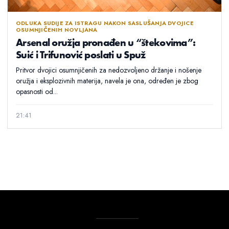
ODLUKA SUDIJE ZA ISTRAGU NAKON SASLUŠANJA DVOJICE
OSUMNJIČENIH NOVLJANA
Arsenal oružja pronađen u “štekovima”:
Suić i Trifunović poslati u Spuž
Pritvor dvojici osumnjičenih za nedozvoljeno držanje i nošenje
oružja i eksplozivnih materija, navela je ona, određen je zbog
opasnosti od...
21:41