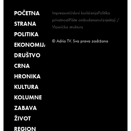
POČETNA
Impressum
Uslovi korišćenja
Politika
privatnosti
Pišite ombudsmanu
Izvještaji /
STRANA
Vlasnička struktura
POLITIKA
© Adria TV. Sva prava zadržana
EKONOMIJA
DRUŠTVO
CRNA
HRONIKA
KULTURA
KOLUMNE
ZABAVA
ŽIVOT
REGION