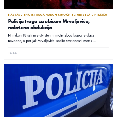
NASTAVLJENA ISTRAGA NAKON SINOĆNJEG UBISTVA U NIKŠIĆU
Policija traga za ubicom Mrvaljevića,
naložena obdukcija
Ni nakon 18 sati nije utvrđen ni motiv zbog kojeg je ubica,
navodno, u potiljak Mrvaljevića ispalio smrtonosni metak –...
14:44