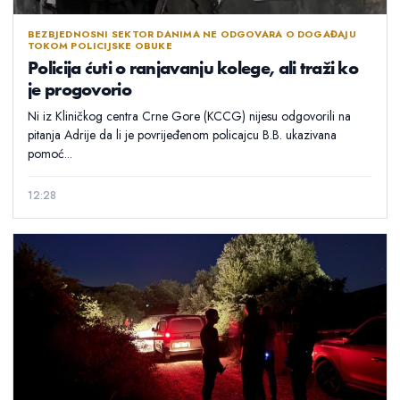
BEZBJEDNOSNI SEKTOR DANIMA NE ODGOVARA O DOGAĐAJU
TOKOM POLICIJSKE OBUKE
Policija ćuti o ranjavanju kolege, ali traži ko
je progovorio
Ni iz Kliničkog centra Crne Gore (KCCG) nijesu odgovorili na
pitanja Adrije da li je povrijeđenom policajcu B.B. ukazivana
pomoć...
12:28