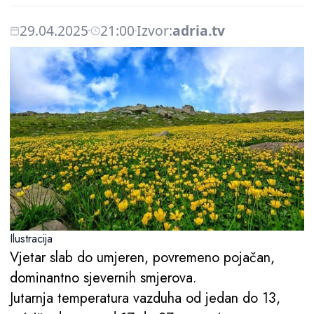
29.04.2025
21:00
Izvor:
adria.tv
Ilustracija
Vjetar slab do umjeren, povremeno pojačan,
dominantno sjevernih smjerova.
Jutarnja temperatura vazduha od jedan do 13,