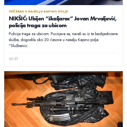
VEČERAS U NASELJU KAPINO POLJE
NIKŠIĆ: Ubijen “škaljarac” Jovan Mrvaljević,
policija traga za ubicom
Policija traga za ubicom. Pucnjava se, naveli su iz te bezbjednosne
službe, dogodila oko 20 časova u naselju Kapino polje.
"Službenici...
20:37