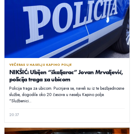
VEČERAS U NASELJU KAPINO POLJE
NIKŠIĆ: Ubijen “škaljarac” Jovan Mrvaljević,
policija traga za ubicom
Policija traga za ubicom. Pucnjava se, naveli su iz te bezbjednosne
službe, dogodila oko 20 časova u naselju Kapino polje.
"Službenici...
20:37