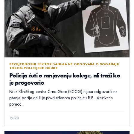
BEZBJEDNOSNI SEKTOR DANIMA NE ODGOVARA O DOGAĐAJU
TOKOM POLICIJSKE OBUKE
Policija ćuti o ranjavanju kolege, ali traži ko
je progovorio
Ni iz Kliničkog centra Crne Gore (KCCG) nijesu odgovorili na
pitanja Adrije da li je povrijeđenom policajcu B.B. ukazivana
pomoć...
12:28