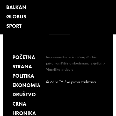
BALKAN
GLOBUS
SPORT
POČETNA
Impressum
Uslovi korišćenja
Politika
privatnosti
Pišite ombudsmanu
Izvještaji /
STRANA
Vlasnička struktura
POLITIKA
© Adria TV. Sva prava zadržana
EKONOMIJA
DRUŠTVO
CRNA
HRONIKA