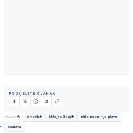
PODIJELITE ČLANAK
Amerika
Milojko Spajić
niđe nebo nije plavo
zastava