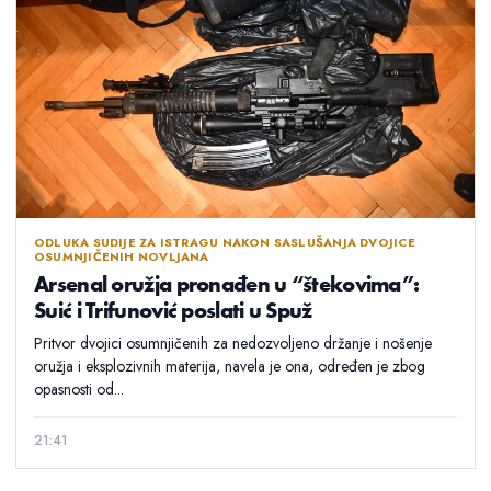
ODLUKA SUDIJE ZA ISTRAGU NAKON SASLUŠANJA DVOJICE
OSUMNJIČENIH NOVLJANA
Arsenal oružja pronađen u “štekovima”:
Suić i Trifunović poslati u Spuž
Pritvor dvojici osumnjičenih za nedozvoljeno držanje i nošenje
oružja i eksplozivnih materija, navela je ona, određen je zbog
opasnosti od...
21:41