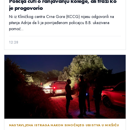
Policija ćuti o ranjavanju kolege, ali traži ko
je progovorio
Ni iz Kliničkog centra Crne Gore (KCCG) nijesu odgovorili na
pitanja Adrije da li je povrijeđenom policajcu B.B. ukazivana
pomoć...
12:28
NASTAVLJENA ISTRAGA NAKON SINOĆNJEG UBISTVA U NIKŠIĆU