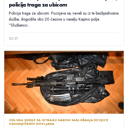
policija traga za ubicom
Policija traga za ubicom. Pucnjava se, naveli su iz te bezbjednosne
službe, dogodila oko 20 časova u naselju Kapino polje.
"Službenici...
20:37
ODLUKA SUDIJE ZA ISTRAGU NAKON SASLUŠANJA DVOJICE
OSUMNJIČENIH NOVLJANA