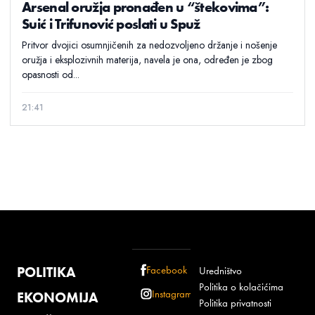
Arsenal oružja pronađen u “štekovima”:
Suić i Trifunović poslati u Spuž
Pritvor dvojici osumnjičenih za nedozvoljeno držanje i nošenje
oružja i eksplozivnih materija, navela je ona, određen je zbog
opasnosti od...
21:41
POLITIKA
Facebook
Uredništvo
Politika o kolačićima
Instagram
EKONOMIJA
Politika privatnosti