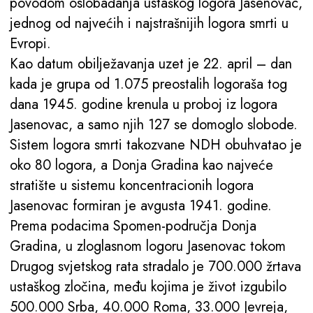
povodom oslobađanja ustaškog logora Jasenovac,
jednog od najvećih i najstrašnijih logora smrti u
Evropi.
Kao datum obilježavanja uzet je 22. april – dan
kada je grupa od 1.075 preostalih logoraša tog
dana 1945. godine krenula u proboj iz logora
Jasenovac, a samo njih 127 se domoglo slobode.
Sistem logora smrti takozvane NDH obuhvatao je
oko 80 logora, a Donja Gradina kao najveće
stratište u sistemu koncentracionih logora
Jasenovac formiran je avgusta 1941. godine.
Prema podacima Spomen-područja Donja
Gradina, u zloglasnom logoru Jasenovac tokom
Drugog svjetskog rata stradalo je 700.000 žrtava
ustaškog zločina, među kojima je život izgubilo
500.000 Srba, 40.000 Roma, 33.000 Jevreja,