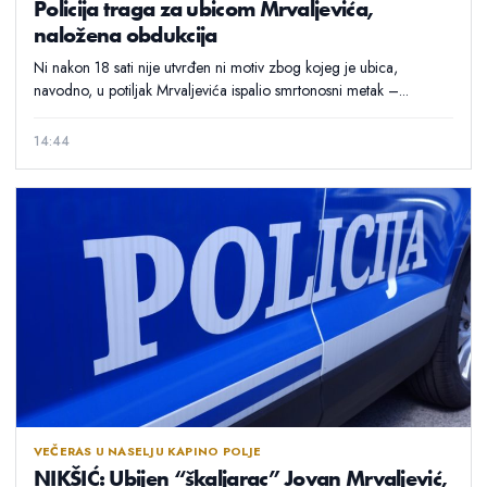
Policija traga za ubicom Mrvaljevića,
naložena obdukcija
Ni nakon 18 sati nije utvrđen ni motiv zbog kojeg je ubica,
navodno, u potiljak Mrvaljevića ispalio smrtonosni metak –...
14:44
VEČERAS U NASELJU KAPINO POLJE
NIKŠIĆ: Ubijen “škaljarac” Jovan Mrvaljević,