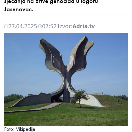
sjećanja na žrtve genocida u logoru
Jasenovac.
27.04.2025
07:52
Izvor:
Adria.tv
Foto: Vikipedija