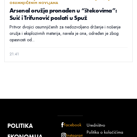
OSUMNJIČENIH NOVLJANA
Arsenal oružja pronađen u “štekovima”:
Suić i Trifunović poslati u Spuž
Pritvor dvojici osumnjičenih za nedozvoljeno držanje i nošenje
oružja i eksplozivnih materija, navela je ona, određen je zbog
opasnosti od...
21:41
POLITIKA
Facebook
Uredništvo
Politika o kolačićima
Instagram
EKONOMIJA