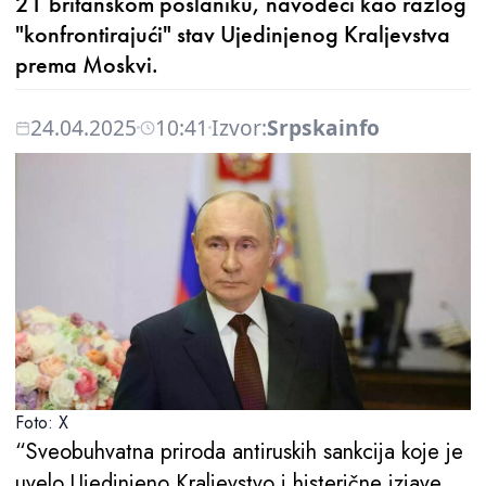
21 britanskom poslaniku, navodeći kao razlog
"konfrontirajući" stav Ujedinjenog Kraljevstva
prema Moskvi.
24.04.2025
10:41
Izvor:
Srpskainfo
Foto: X
“Sveobuhvatna priroda antiruskih sankcija koje je
uvelo Ujedinjeno Kraljevstvo i histerične izjave