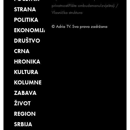
privatnosti
Pišite ombudsmanu
Izvještaji /
STRANA
Vlasnička struktura
POLITIKA
© Adria TV. Sva prava zadržana
EKONOMIJA
DRUŠTVO
CRNA
HRONIKA
KULTURA
KOLUMNE
ZABAVA
ŽIVOT
REGION
SRBIJA