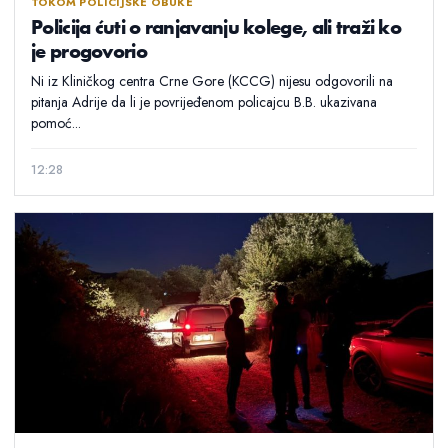
TOKOM POLICIJSKE OBUKE
Policija ćuti o ranjavanju kolege, ali traži ko
je progovorio
Ni iz Kliničkog centra Crne Gore (KCCG) nijesu odgovorili na
pitanja Adrije da li je povrijeđenom policajcu B.B. ukazivana
pomoć...
12:28