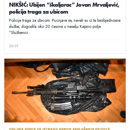
NIKŠIĆ: Ubijen “škaljarac” Jovan Mrvaljević,
policija traga za ubicom
Policija traga za ubicom. Pucnjava se, naveli su iz te bezbjednosne
službe, dogodila oko 20 časova u naselju Kapino polje.
"Službenici...
20:37
ODLUKA SUDIJE ZA ISTRAGU NAKON SASLUŠANJA DVOJICE