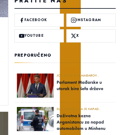
PRATITE NAS
FACEBOOK
INSTAGRAM
YOUTUBE
X
PREPORUČENO
JOŠ SE NE ZNA MAĐAROV..
Parlament Mađarske u
utorak bira šefa države
SUD UTVRDIO DA JE NAPAD..
Doživotna kazna
Avganistancu za napad
automobilom u Minhenu