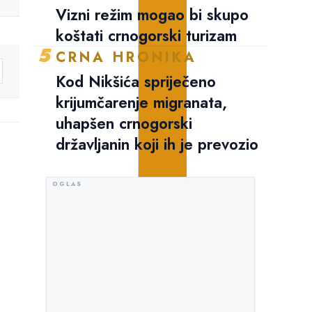
Vizni režim mogao bi skupo
koštati crnogorski turizam
5
CRNA HRONIKA
Kod Nikšića spriječeno
krijumčarenje migranata,
uhapšen crnogorski
državljanin koji ih je prevozio