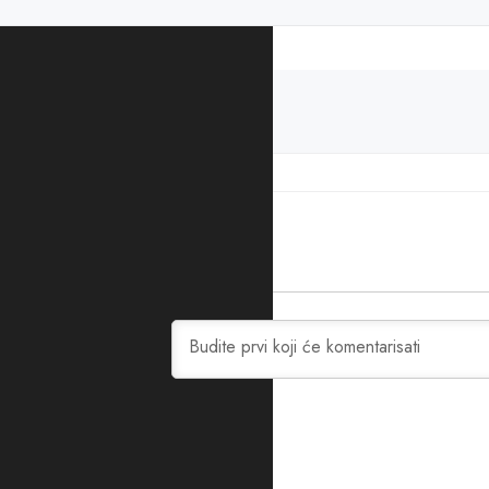
PODIJELITE ČLANAK
pionirski park
studenti
0
KOMENTARA