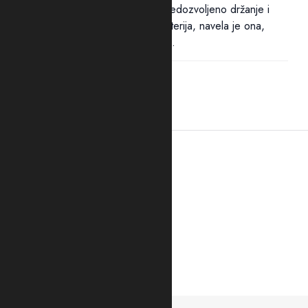
Pritvor dvojici osumnjičenih za nedozvoljeno držanje i
nošenje oružja i eksplozivnih materija, navela je ona,
određen je zbog opasnosti od...
21:41