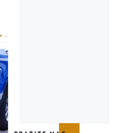
E →
PROJEKTI