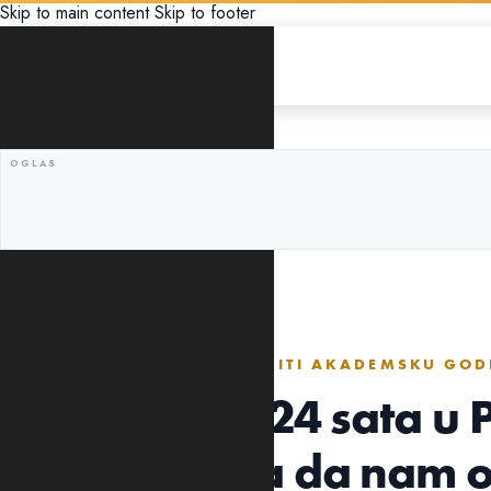
Skip to main content
Skip to footer
REGION
ZBOG STRAHA DA ĆE IZGUBITI AKADEMSKU GOD
Studenti već 24 sata u
Država mora da nam o