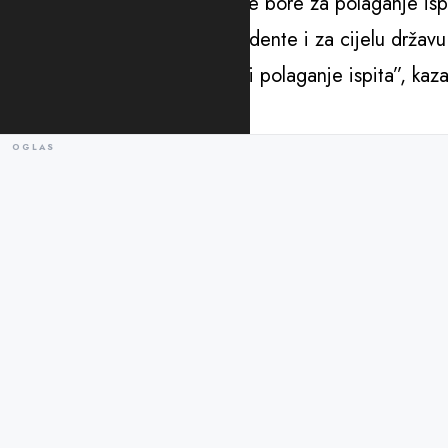
zahtjeva ovih studenata koji se bore za polaganje is
samo za njih, nego za sve studente i za cijelu držav
amfiteatre i da im se omogući polaganje ispita”, kaz