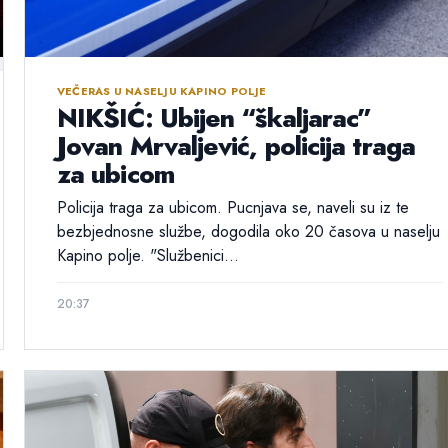
VEČERAS U NASELJU KAPINO POLJE
NIKŠIĆ: Ubijen “škaljarac”
Jovan Mrvaljević, policija traga
za ubicom
Policija traga za ubicom. Pucnjava se, naveli su iz te
bezbjednosne službe, dogodila oko 20 časova u naselju
Kapino polje. "Službenici...
20:37