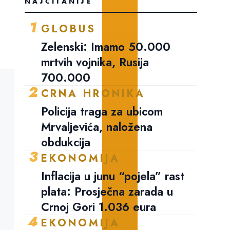
NAJČITANIJE
1
GLOBUS
Zelenski: Imamo 50.000
mrtvih vojnika, Rusija
700.000
2
CRNA HRONIKA
Policija traga za ubicom
Mrvaljevića, naložena
obdukcija
3
EKONOMIJA
Inflacija u junu “pojela” rast
plata: Prosječna zarada u
Crnoj Gori 1.036 eura
4
EKONOMIJA