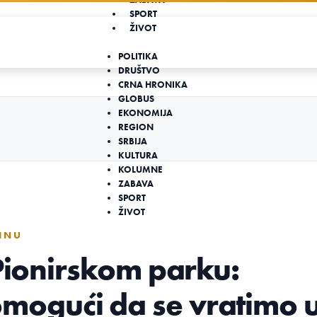
SPORT
ŽIVOT
POLITIKA
DRUŠTVO
CRNA HRONIKA
GLOBUS
EKONOMIJA
REGION
SRBIJA
KULTURA
KOLUMNE
ZABAVA
SPORT
ŽIVOT
INU
 Pionirskom parku:
mogući da se vratimo 