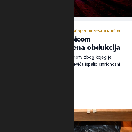
NASTAVLJENA ISTRAGA NAKON SINOĆNJEG UBISTVA U NIKŠIĆU
Policija traga za ubicom
Mrvaljevića, naložena obdukcija
Ni nakon 18 sati nije utvrđen ni motiv zbog kojeg je
ubica, navodno, u potiljak Mrvaljevića ispalio smrtonosni
metak –...
14:44