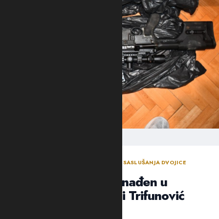
ODLUKA SUDIJE ZA ISTRAGU NAKON SASLUŠANJA DVOJICE
OSUMNJIČENIH NOVLJANA
Arsenal oružja pronađen u
“štekovima”: Suić i Trifunović
poslati u Spuž