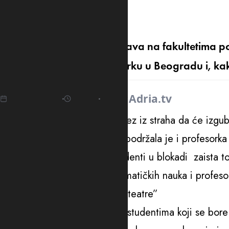
amfiteatre
Studenti koji traže da nastava na fakultetima p
šatorima, u Pionirskom parku u Beogradu i, kak
07.03.2025
17:49
Izvor:
Adria.tv
Oni su se odlučili na ovaj potez iz straha da će izgu
Studente u Pionirskom parku podržala je i profesorka 
upozorila na činjenicu da studenti u blokadi zaista to
Zoran Đorđević, doktor matematičkih nauka i profeso
studentima da se vrate u amfiteatre”
“Došao sam da dam podršku studentima koji se bore z