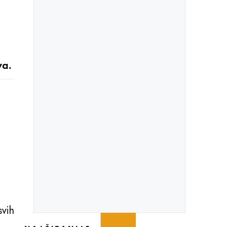
va.
svih