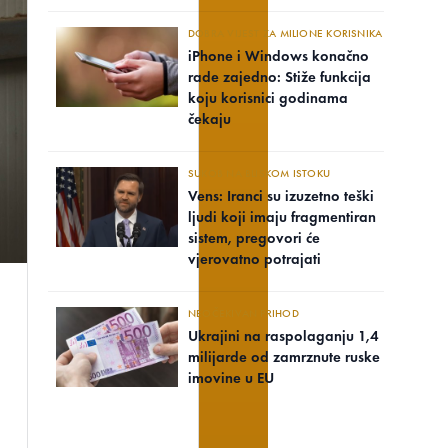
DOBRA VIJEST ZA MILIONE KORISNIKA
iPhone i Windows konačno
rade zajedno: Stiže funkcija
koju korisnici godinama
čekaju
SUKOB NA BLISKOM ISTOKU
Vens: Iranci su izuzetno teški
ljudi koji imaju fragmentiran
sistem, pregovori će
vjerovatno potrajati
NEOČEKIVAN PRIHOD
Ukrajini na raspolaganju 1,4
milijarde od zamrznute ruske
imovine u EU