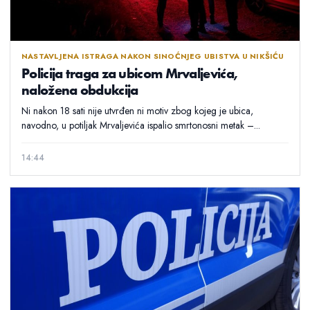
NASTAVLJENA ISTRAGA NAKON SINOĆNJEG UBISTVA U NIKŠIĆU
Policija traga za ubicom Mrvaljevića,
naložena obdukcija
Ni nakon 18 sati nije utvrđen ni motiv zbog kojeg je ubica,
navodno, u potiljak Mrvaljevića ispalio smrtonosni metak –...
14:44