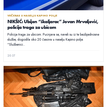
VEČERAS U NASELJU KAPINO POLJE
NIKŠIĆ: Ubijen “škaljarac” Jovan Mrvaljević,
policija traga za ubicom
Policija traga za ubicom. Pucnjava se, naveli su iz te bezbjednosne
službe, dogodila oko 20 časova u naselju Kapino polje.
"Službenici...
20:37