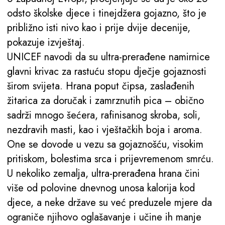
odsto školske djece i tinejdžera gojazno, što je
približno isti nivo kao i prije dvije decenije,
pokazuje izvještaj.
UNICEF navodi da su ultra-prerađene namirnice
glavni krivac za rastuću stopu dječje gojaznosti
širom svijeta. Hrana poput čipsa, zaslađenih
žitarica za doručak i zamrznutih pica – obično
sadrži mnogo šećera, rafinisanog skroba, soli,
nezdravih masti, kao i vještačkih boja i aroma.
One se dovode u vezu sa gojaznošću, visokim
pritiskom, bolestima srca i prijevremenom smrću.
U nekoliko zemalja, ultra-prerađena hrana čini
više od polovine dnevnog unosa kalorija kod
djece, a neke države su već preduzele mjere da
ograniče njihovo oglašavanje i učine ih manje