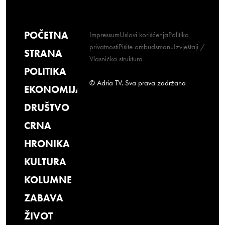
POČETNA
Impressum
Uslovi korišćenja
Politika
privatnosti
Pišite ombudsmanu
Izvještaji /
STRANA
Vlasnička struktura
POLITIKA
© Adria TV. Sva prava zadržana
EKONOMIJA
DRUŠTVO
CRNA
HRONIKA
KULTURA
KOLUMNE
ZABAVA
ŽIVOT