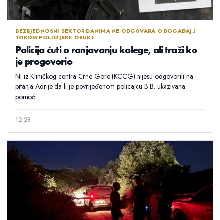
BEZBJEDNOSNI SEKTOR DANIMA NE ODGOVARA O DOGAĐAJU
TOKOM POLICIJSKE OBUKE
Policija ćuti o ranjavanju kolege, ali traži ko
je progovorio
Ni iz Kliničkog centra Crne Gore (KCCG) nijesu odgovorili na
pitanja Adrije da li je povrijeđenom policajcu B.B. ukazivana
pomoć...
12:28