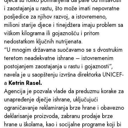
djeca su toliko pothranjena da pate od mršavosti
i zaostajanja u rastu, što može imati nepovratne
posljedice za njihov razvoj, a istovremeno,
milioni starije djece i tinejdžera imaju problem sa
viškom kilograma ili gojaznošću i pritom
nedostatkom ključnih nutrijenata.
“U mnogim državama suočavamo se s dvostrukim
teretom neadekvatne ishrane – istovremenim
postojanjem zaostajanja u rastu i gojaznosti”,
navela je u saopštenju izvršna direktorka UNICEF-
a
Ketrin Rasel.
Agencija je pozvala vlade da preduzmu korake za
unapređenje dječje ishrane, uključujući
ograničavanje reklamiranja brze hrane i obavezno
deklarisanje proizvoda, zabranu prodaje brze
hrane u školama, kao i socijalne programe koji bi