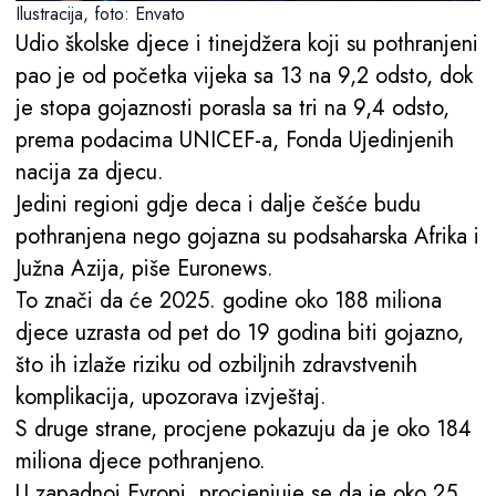
Ilustracija, foto: Envato
Udio školske djece i tinejdžera koji su pothranjeni
pao je od početka vijeka sa 13 na 9,2 odsto, dok
je stopa gojaznosti porasla sa tri na 9,4 odsto,
prema podacima UNICEF-a, Fonda Ujedinjenih
nacija za djecu.
Jedini regioni gdje deca i dalje češće budu
pothranjena nego gojazna su podsaharska Afrika i
Južna Azija, piše Euronews.
To znači da će 2025. godine oko 188 miliona
djece uzrasta od pet do 19 godina biti gojazno,
što ih izlaže riziku od ozbiljnih zdravstvenih
komplikacija, upozorava izvještaj.
S druge strane, procjene pokazuju da je oko 184
miliona djece pothranjeno.
U zapadnoj Evropi, procjenjuje se da je oko 25