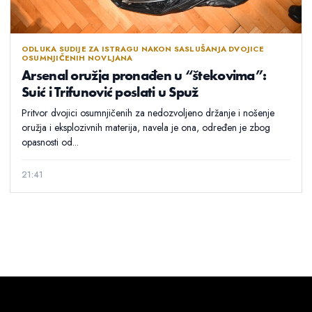
ODLUKA SUDIJE ZA ISTRAGU NAKON SASLUŠANJA DVOJICE
OSUMNJIČENIH NOVLJANA
Arsenal oružja pronađen u “štekovima”:
Suić i Trifunović poslati u Spuž
Pritvor dvojici osumnjičenih za nedozvoljeno držanje i nošenje
oružja i eksplozivnih materija, navela je ona, određen je zbog
opasnosti od...
21:41