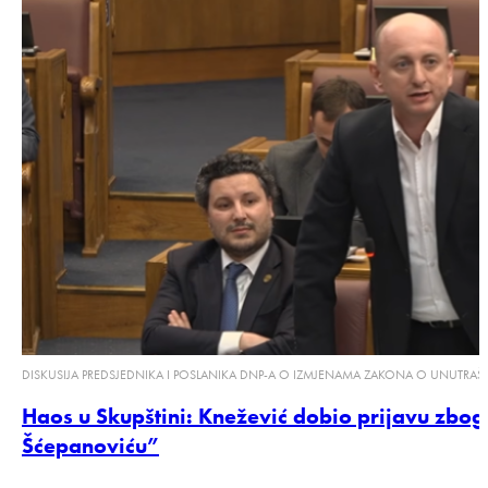
DISKUSIJA PREDSJEDNIKA I POSLANIKA DNP-A O IZMJENAMA ZAKONA O UNUTRAŠ
Haos u Skupštini: Knežević dobio prijavu zbog
Šćepanoviću”