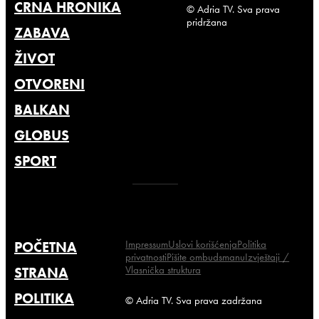
CRNA HRONIKA
© Adria TV. Sva prava
pridržana
ZABAVA
ŽIVOT
OTVORENI
BALKAN
GLOBUS
SPORT
Impressum
Uslovi korišćenja
Politika
POČETNA
privatnosti
Pišite ombudsmanu
Izvještaji /
Vlasnička struktura
STRANA
POLITIKA
© Adria TV. Sva prava zadržana