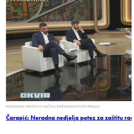
PODIJELJENI STAVOVI O NAČINU RJEŠAVANJA OVOG PITANJA
Čarapić: Neradna nedjelja potez za zaštitu rad