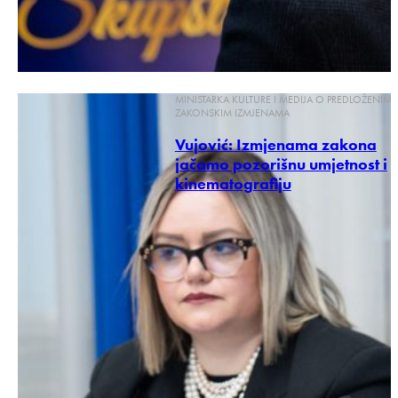
MINISTARKA KULTURE I MEDIJA O PREDLOŽENIM
ZAKONSKIM IZMJENAMA
Vujović: Izmjenama zakona
jačamo pozorišnu umjetnost i
kinematografiju