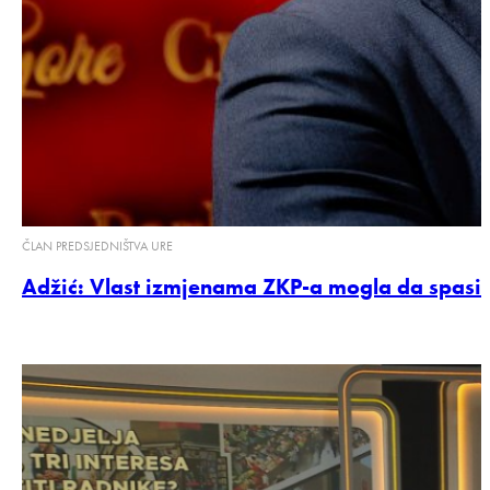
ČLAN PREDSJEDNIŠTVA URE
Adžić: Vlast izmjenama ZKP-a mogla da spasi d