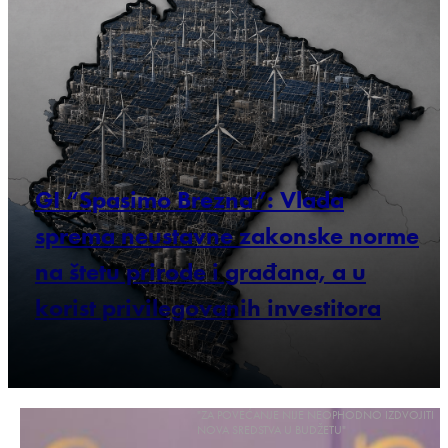
GI “Spasimo Brezna”: Vlada
sprema neustavne zakonske norme
na štetu prirode i građana, a u
korist privilegovanih investitora
"ZA POVEĆANJE NIJE NEOPHODNO IZDVOJITI
NOVA SREDSTVA U BUDŽETU"