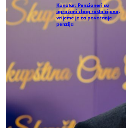
Konatar: Penzioneri su
ugroženi zbog rasta cijena,
vrijeme je za povećanje
penzija