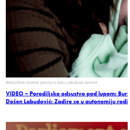
PREDLOŽENE IZMJENE ZAKONA O RADU UZBURKALE JAVNOST
VIDEO – Porodiljsko odsustvo pod lupom: Burza
Došen Labudović: Zadire se u autonomiju rodit