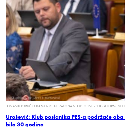
POSLANIK PORUČIO DA SU IZMJENE ZAKONA NEOPHODNE ZBOG REFORME SEKTO
Urošević: Klub poslanika PES-a podržaće oba z
bila 30 godina