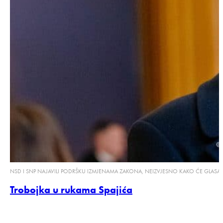
NSD I SNP NAJAVILI PODRŠKU IZMJENAMA ZAKONA, NEIZVJESNO KAKO ĆE GLASATI
Trobojka u rukama Spajića