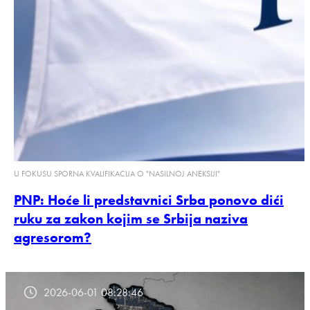
U FOKUSU SPORNA KVALIFIKACIJA O "NASILNOJ ANEKSIJI"
PNP: Hoće li predstavnici Srba ponovo dići
ruku za zakon kojim se Srbija naziva
agresorom?
2026-06-01 08:28:46