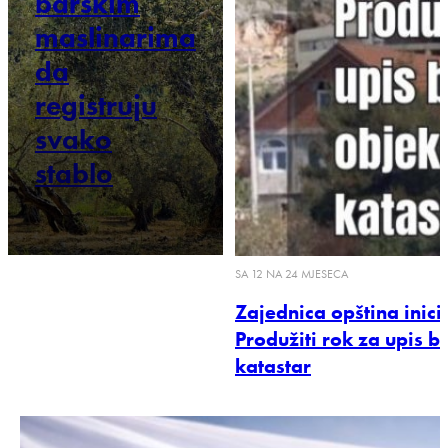
barskim
maslinarima
da
registruju
svako
stablo
SA 12 NA 24 MJESECA
Zajednica opština inic
Produžiti rok za upis 
katastar