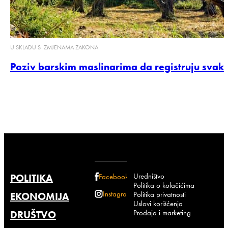
U SKLADU S IZMJENAMA ZAKONA
Poziv barskim maslinarima da registruju svako
Uredništvo
POLITIKA
Facebook
Politika o kolačićima
Instagram
Politika privatnosti
EKONOMIJA
Uslovi korišćenja
Prodaja i marketing
DRUŠTVO