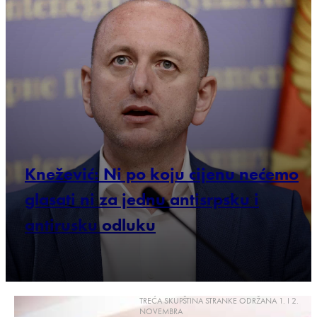
Knežević: Ni po koju cijenu nećemo
glasati ni za jednu antisrpsku i
antirusku odluku
TREĆA SKUPŠTINA STRANKE ODRŽANA 1. I 2.
NOVEMBRA