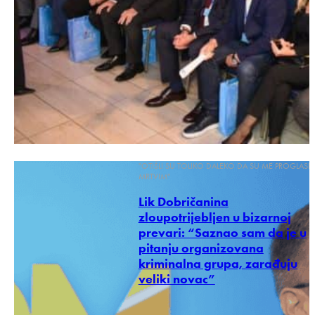
"OTIŠLI SU TOLIKO DALEKO DA SU ME PROGLASILI
MRTVIM"
Lik Dobričanina
zloupotrijebljen u bizarnoj
prevari: “Saznao sam da je u
pitanju organizovana
kriminalna grupa, zarađuju
veliki novac”