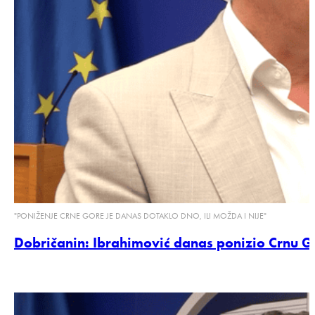
"PONIŽENJE CRNE GORE JE DANAS DOTAKLO DNO, ILI MOŽDA I NIJE"
Dobričanin: Ibrahimović danas ponizio Crnu Gor