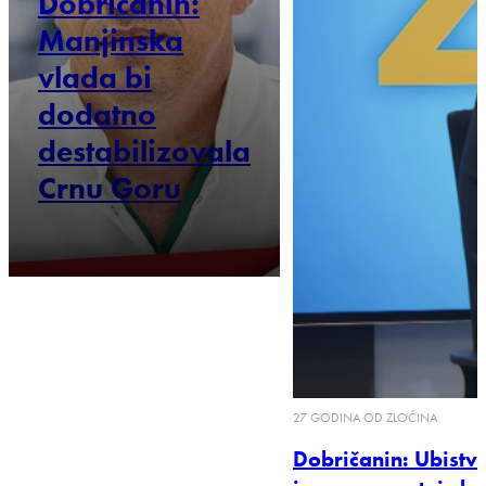
Dobričanin:
Manjinska
vlada bi
dodatno
destabilizovala
Crnu Goru
27 GODINA OD ZLOČINA
Dobričanin: Ubistv