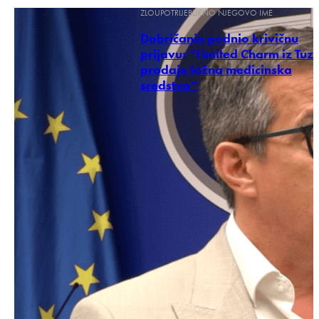
ZLOUPOTRIJEBLJENO NJEGOVO IME
Dobričanin podnio krivičnu
prijavu: “Limited Charm iz Tuzi
prodaje lažna medicinska
sredstva”