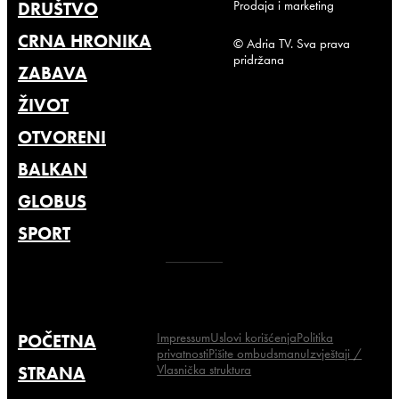
Prodaja i marketing
DRUŠTVO
CRNA HRONIKA
© Adria TV. Sva prava
pridržana
ZABAVA
ŽIVOT
OTVORENI
BALKAN
GLOBUS
SPORT
Impressum
Uslovi korišćenja
Politika
POČETNA
privatnosti
Pišite ombudsmanu
Izvještaji /
Vlasnička struktura
STRANA