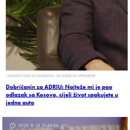
„MNOGO TOGA JE IZGUBLJENO, ALI OSTALE SU USPOMENE”
Dobričanin za ADRIU: Najteže mi je pao
odlazak sa Kosova, cijeli život spakujete u
jedno auto
2025-11-13 17:49:04