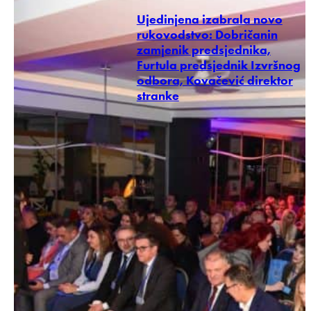
Ujedinjena izabrala novo
rukovodstvo: Dobričanin
zamjenik predsjednika,
Furtula predsjednik Izvršnog
odbora, Kovačević direktor
stranke