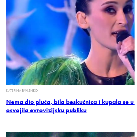
KATERINA PAVLENKO
Nema dio pluća, bila beskućnica i kupala se u
osvojila evrovizijsku publiku