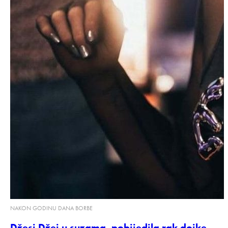
NAKON GODINU DANA BORBE
Džesi Džej u suzama, pobijedila rak dojke