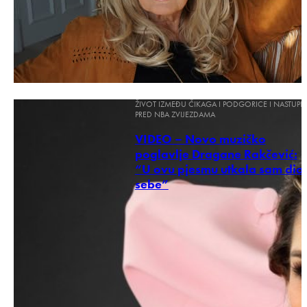
ŽIVOT IZMEĐU ČIKAGA I PODGORICE I NASTUPI
PRED NBA ZVIJEZDAMA
VIDEO – Novo muzičko
poglavlje Dragane Rakčević:
“U ovu pjesmu utkala sam dio
sebe”