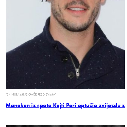
"SKINULA MI JE GAĆE PRED SVIMA"
Maneken iz spota Kejti Peri optužio zvijezdu z