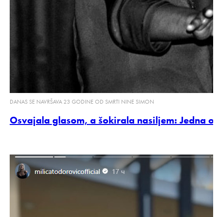
DANAS SE NAVRŠAVA 23 GODINE OD SMRTI NINE SIMON
Osvajala glasom, a šokirala nasiljem: Jedna od