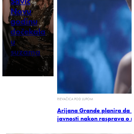
Savić
Novu
godinu
dočekala
u
suzama
PJEVAČICA POD LUPOM
Arijana Grande planira da s
javnosti nakon rasprava o 