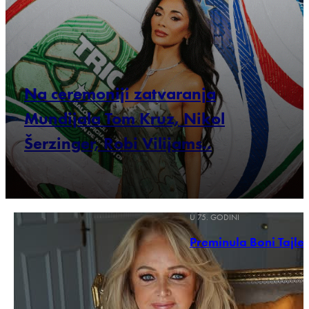
Na ceremoniji zatvaranja
Mundijala Tom Kruz, Nikol
Šerzinger, Robi Vilijams..
U 75. GODINI
Preminula Boni Tajler