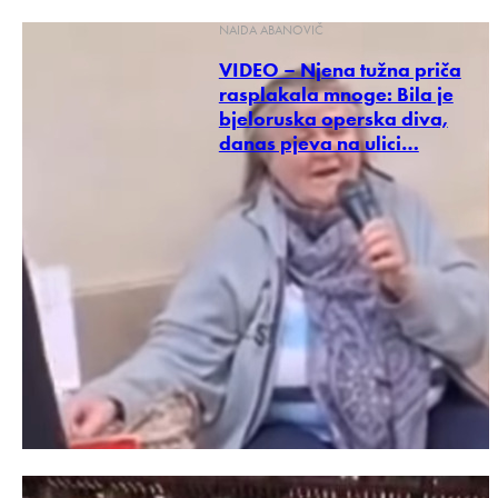
NAIDA ABANOVIČ
VIDEO – Njena tužna priča
rasplakala mnoge: Bila je
bjeloruska operska diva,
danas pjeva na ulici…