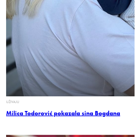
UŽIVAJU
Milica Todorović pokazala sina Bogdana